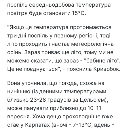
поспіль середньодобова температура
повітря буде становити 15°С.
"Якщо ця температура протримається
три дні поспіль у певному регіоні, тоді
літо проходить і настає метеорологічна
осінь. Зараз триває ще літо, тому ми не
можемо сказати, що зараз - "бабине літо".
Це не поєднується", - пояснила Кривобок.
Вона уточнила, що погода, схожа на
нинішню (із денними температурами
близько 23-28 градусів за Цельсієм),
може панувати приблизно до 10-11
вересня. Хоча дещо прохолодніше вже
стає у Карпатах (вночі - 7-13°С, вдень -