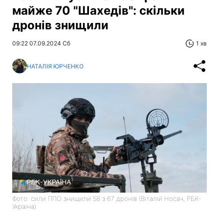
майже 70 "Шахедів": скільки
дронів знищили
09:22 07.09.2024 Сб
1 хв
НАТАЛІЯ ЮРЧЕНКО
Фото: сили ППО знищили 58 з 67 дронів (Віталій Носач, РБК-
Україна)