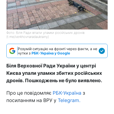
Фото: біля Ради впали уламки російських дронів
(t.me/verkhovnaradaukrainy)
Розумій ситуацію на фронті через факти, а не
чутки з
РБК-Україна у Google
Біля Верховної Ради України у центрі
Києва упали уламки збитих російських
дронів. Пошкоджень не було виявлено.
Про це повідомляє
РБК-Україна
з
посиланням на ВРУ у
Telegram.