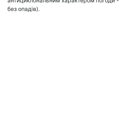
антициклональним характером погоди -
без опадів).