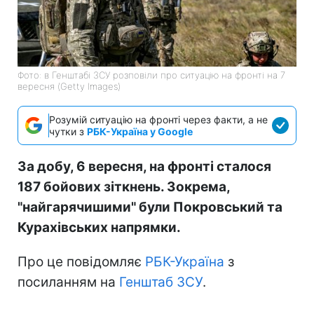
Фото: в Генштабі ЗСУ розповіли про ситуацію на фронті на 7
вересня (Getty Images)
Розумій ситуацію на фронті через факти, а не
чутки з
РБК-Україна у Google
За добу, 6 вересня, на фронті сталося
187 бойових зіткнень. Зокрема,
"найгарячишими" були Покровський та
Курахівських напрямки.
Про це повідомляє
РБК-Україна
з
посиланням на
Генштаб ЗСУ
.