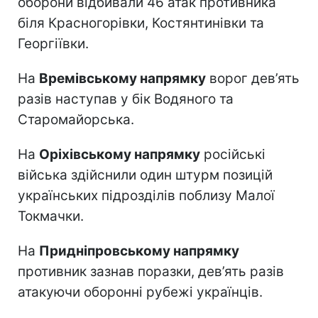
оборони відбивали 46 атак противника
біля Красногорівки, Костянтинівки та
Георгіївки.
На
Времівському напрямку
ворог дев’ять
разів наступав у бік Водяного та
Старомайорська.
На
Оріхівському напрямку
російські
війська здійснили один штурм позицій
українських підрозділів поблизу Малої
Токмачки.
На
Придніпровському напрямку
противник зазнав поразки, дев’ять разів
атакуючи оборонні рубежі українців.