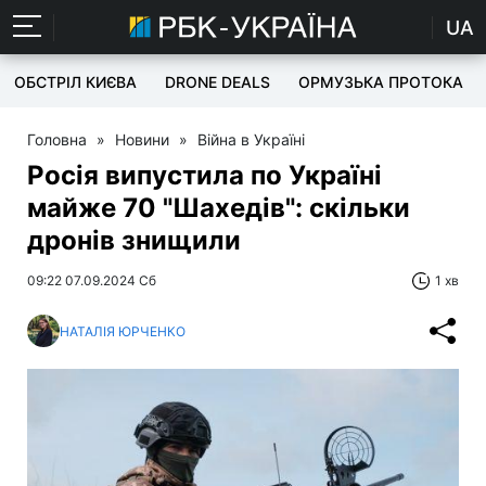
UA
ОБСТРІЛ КИЄВА
DRONE DEALS
ОРМУЗЬКА ПРОТОКА
Головна
»
Новини
»
Війна в Україні
Росія випустила по Україні
майже 70 "Шахедів": скільки
дронів знищили
09:22 07.09.2024 Сб
1 хв
НАТАЛІЯ ЮРЧЕНКО