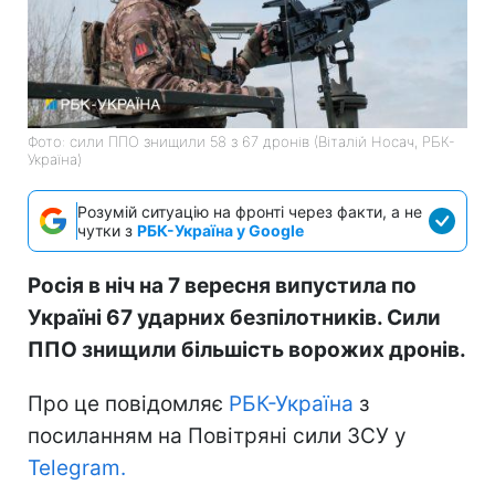
Фото: сили ППО знищили 58 з 67 дронів (Віталій Носач, РБК-
Україна)
Розумій ситуацію на фронті через факти, а не
чутки з
РБК-Україна у Google
Росія в ніч на 7 вересня випустила по
Україні 67 ударних безпілотників. Сили
ППО знищили більшість ворожих дронів.
Про це повідомляє
РБК-Україна
з
посиланням на Повітряні сили ЗСУ у
Telegram.