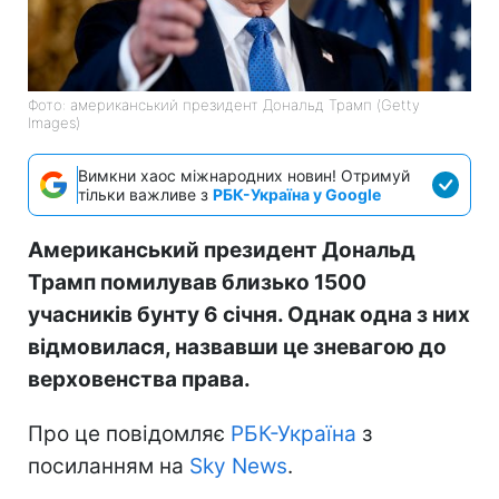
Фото: американський президент Дональд Трамп (Getty
Images)
Вимкни хаос міжнародних новин! Отримуй
тільки важливе з
РБК-Україна у Google
Американський президент Дональд
Трамп помилував близько 1500
учасників бунту 6 січня. Однак одна з них
відмовилася, назвавши це зневагою до
верховенства права.
Про це повідомляє
РБК-Україна
з
посиланням на
Sky News
.