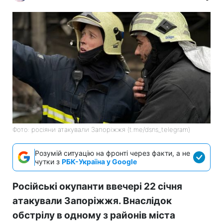
Фото: росіяни атакували Запоріжжя (t.me/dsns_telegram)
Розумій ситуацію на фронті через факти, а не
чутки з
РБК-Україна у Google
Російські окупанти ввечері 22 січня
атакували Запоріжжя. Внаслідок
обстрілу в одному з районів міста