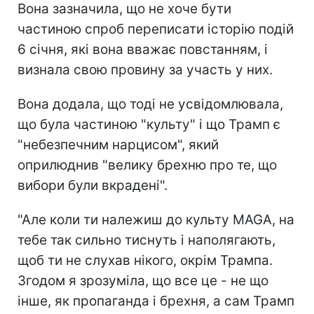
Вона зазначила, що не хоче бути
частиною спроб переписати історію подій
6 січня, які вона вважає повстанням, і
визнала свою провину за участь у них.
Вона додала, що тоді не усвідомлювала,
що була частиною "культу" і що Трамп є
"небезпечним нарцисом", який
оприлюднив "велику брехню про те, що
вибори були вкрадені".
"Але коли ти належиш до культу MAGA, на
тебе так сильно тиснуть і наполягають,
щоб ти не слухав нікого, окрім Трампа.
Згодом я зрозуміла, що все це - не що
інше, як пропаганда і брехня, а сам Трамп