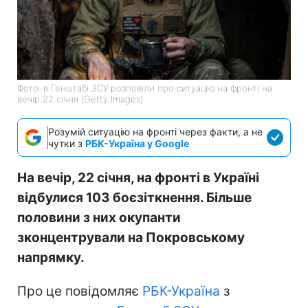
Фото: в Генштабі ЗСУ розповіли про ситуацію на фронті на
вечір 22 січня (Getty Images)
Розумій ситуацію на фронті через факти, а не
чутки з
РБК-Україна у Google
На вечір, 22 січня, на фронті в Україні
відбулися 103 боєзіткнення. Більше
половини з них окупанти
зконцентрували на Покровському
напрямку.
Про це повідомляє
РБК-Україна
з