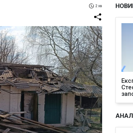
НОВИ
2 хв
Екс
Сте
зап
АНАЛ