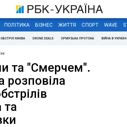
ПОЛІТИКА
БІЗНЕС
ЖИТТЯ
СПОРТ
WAVE
S
ОБСТРІЛ КИЄВА
DRONE DEALS
ОРМУЗЬКА ПРОТОКА
ВІЙНА В УКРАЇНІ
їні
и та "Смерчем".
а розповіла
бстрілів
 та
вки