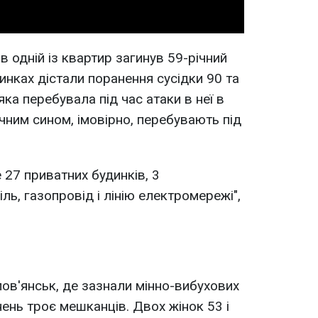
 одній із квартир загинув 59-річний
динках дістали поранення сусідки 90 та
яка перебувала під час атаки в неї в
ічним сином, імовірно, перебувають під
7 приватних будинків, 3
ль, газопровід і лінію електромережі",
лов'янськ, де зазнали мінно-вибухових
ень троє мешканців. Двох жінок 53 і