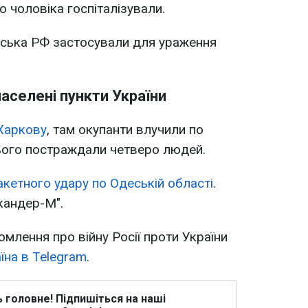
о чоловіка госпіталізували.
йська РФ застосували для ураження
аселені пункти України
Харкову
, там окупанти влучили по
цього постраждали четверо людей.
акетного удару по Одеській області
.
кандер-М".
омлення про війну Росії проти України
їна в Telegram
.
ь головне! Підпишіться на наші