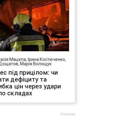
асія Мацепа, Ірина Костюченко,
Дощатов, Марія Волощук
нес під прицілом: чи
ати дефіциту та
ибка цін через удари
по складах