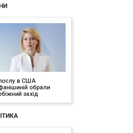
НИ
послу в США
фанішиній обрали
обіжний захід
ІТИКА