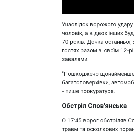
Унаслідок ворожого удару в
чоловік, а в двох інших бу
70 років. Дочка останньої, 
гостях разом зі своїм 12-р
завалами.
"Пошкоджено щонайменше 2
багатоповерхівки, автомобі
- пише прокуратура.
Обстріл Слов'янська
О 17:45 ворог обстріляв С
травм та осколкових поран