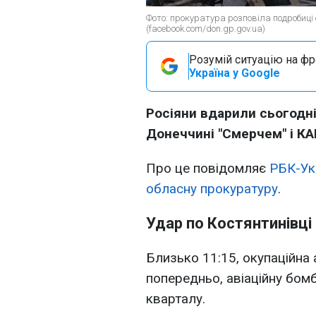
Фото: прокуратура розповіла подробиці 
(facebook.com/don.gp.gov.ua)
Розумій ситуацію на фро
Україна у Google
Росіяни вдарили сьогодні
Донеччині "Смерчем" і КА
Про це повідомляє
РБК-Ук
обласну прокуратуру
.
Удар по Костянтинівці
Близько 11:15, окупаційна 
попередньо, авіаційну бом
кварталу.