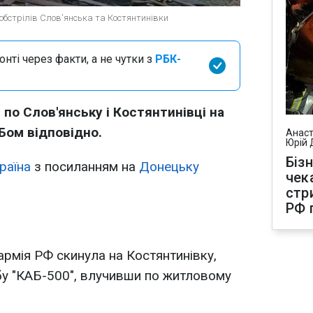
обстрілів Слов'янська та Костянтинівки
нті через факти, а не чутки з
РБК-
 по Слов'янську і Костянтинівці на
Бом відповідно.
Анаст
Юрій 
Біз
раїна
з посиланням на
Донецьку
чек
стр
РФ 
армія РФ скинула на Костянтинівку,
бу "КАБ-500", влучивши по житловому