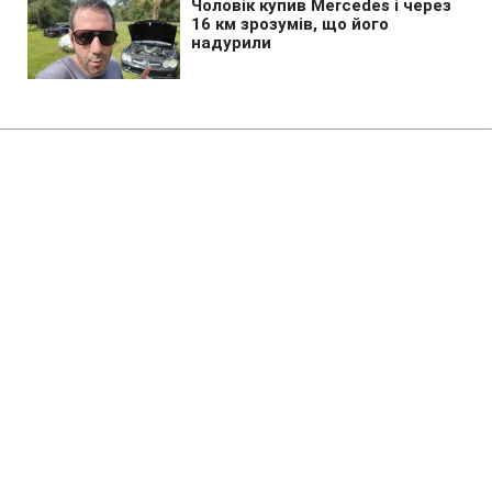
Головна
»
Новини
»
Політика
Будівництво 15 військових
кораблів на честь Трампа
можуть коштувати майже 300
млрд доларів, - NYT
00:53 06.08.2026 Чт
1 хв
Що відомо про вартість кораблів, які
планують назвати на честь Трампа?
ЕДУАРД ТКАЧ