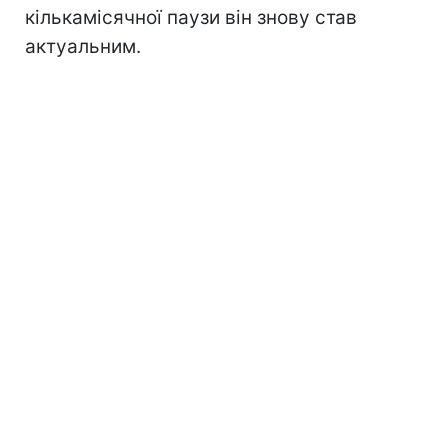
кількамісячної паузи він знову став
актуальним.