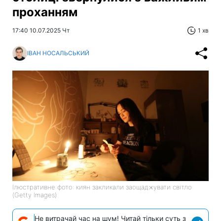
проханням
17:40 10.07.2025 Чт
1 хв
ІВАН НОСАЛЬСЬКИЙ
Ілюстративне фото: киян закликали заощаджувати світло
(Getty Images)
Не витрачай час на шум! Читай тільки суть з