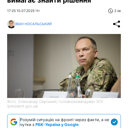
вимагає знайти рішення
17:25 10.07.2025 Чт
2 хв
ІВАН НОСАЛЬСЬКИЙ
Фото: Олександр Сирський, головнокомандувач ЗСУ
(president.gov.ua)
Розумій ситуацію на фронті через факти, а не
чутки з
РБК-Україна у Google