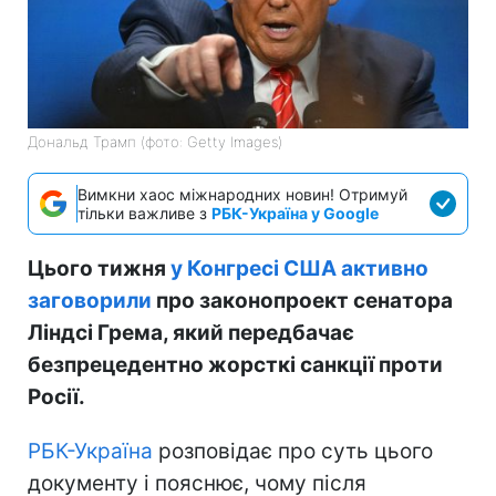
Дональд Трамп (фото: Getty Images)
Вимкни хаос міжнародних новин! Отримуй
тільки важливе з
РБК-Україна у Google
Цього тижня
у Конгресі США активно
заговорили
про законопроект сенатора
Ліндсі Грема, який передбачає
безпрецедентно жорсткі санкції проти
Росії.
РБК-Україна
розповідає про суть цього
документу і пояснює, чому після