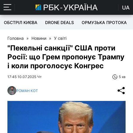
UA
ОБСТРІЛ КИЄВА
DRONE DEALS
ОРМУЗЬКА ПРОТОКА
Головна
»
Новини
»
У світі
"Пекельні санкції" США проти
Росії: що Грем пропонує Трампу
і коли проголосує Конгрес
17:45 10.07.2025 Чт
5 хв
РОМАН КОТ