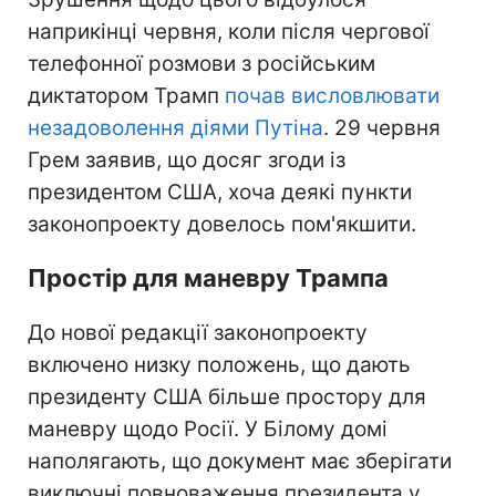
наприкінці червня, коли після чергової
телефонної розмови з російським
диктатором Трамп
почав висловлювати
незадоволення діями Путіна
. 29 червня
Грем заявив, що досяг згоди із
президентом США, хоча деякі пункти
законопроекту довелось пом'якшити.
Простір для маневру Трампа
До нової редакції законопроекту
включено низку положень, що дають
президенту США більше простору для
маневру щодо Росії. У Білому домі
наполягають, що документ має зберігати
виключні повноваження президента у