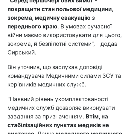
"
Серед першочергових вимог -
покращити стан польової медицини,
зокрема, медичну евакуацію з
переднього краю
. В умовах сучасної
війни маємо використовувати для цього,
зокрема, й безпілотні системи", - додав
Сирський.
Він уточнив, що заслухав доповіді
командувача Медичними силами ЗСУ та
керівників медичних служб.
"Наявний рівень укомплектованості
медичних служб дозволяє виконувати
завдання за призначенням.
Втім, на
стабілізаційних пунктах медиків не
вистачає.
Ланка
молодшого медичного