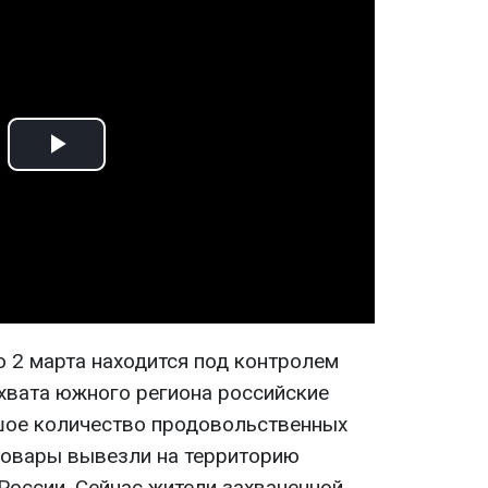
Play
Video
о 2 марта находится под контролем
ахвата южного региона российские
шое количество продовольственных
 товары вывезли на территорию
России. Сейчас жители захваченной