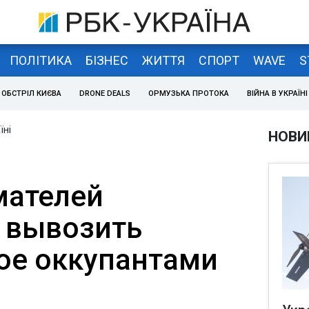
ПОЛІТИКА
БІЗНЕС
ЖИТТЯ
СПОРТ
WAVE
S
ОБСТРІЛ КИЄВА
DRONE DEALS
ОРМУЗЬКА ПРОТОКА
ВІЙНА В УКРАЇНІ
їні
НОВИ
мателей
 вывозить
ое оккупантами