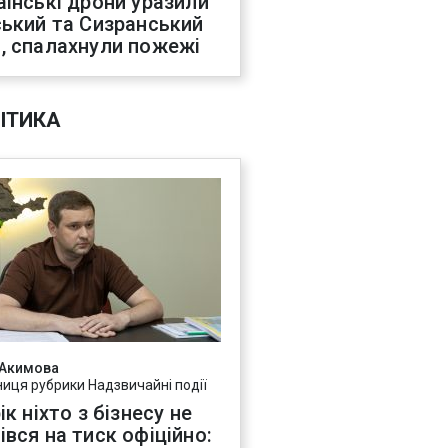
аїнські дрони уразили
ський та Сизранський
, спалахнули пожежі
ІТИКА
 Акимова
ниця рубрики Надзвичайні події
ік ніхто з бізнесу не
івся на тиск офіційно: