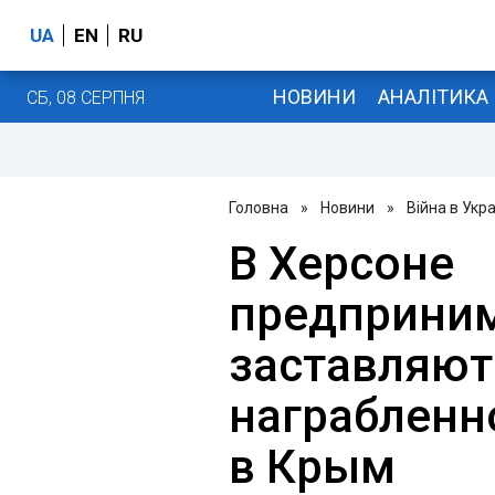
UA
EN
RU
НОВИНИ
АНАЛІТИКА
СБ, 08 СЕРПНЯ
Головна
»
Новини
»
Війна в Укра
В Херсоне
предприни
заставляют
награбленн
в Крым