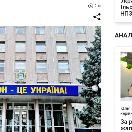
Укр
Іль
2 хв
НПЗ
АНАЛ
Юлія
керів
За р
жал