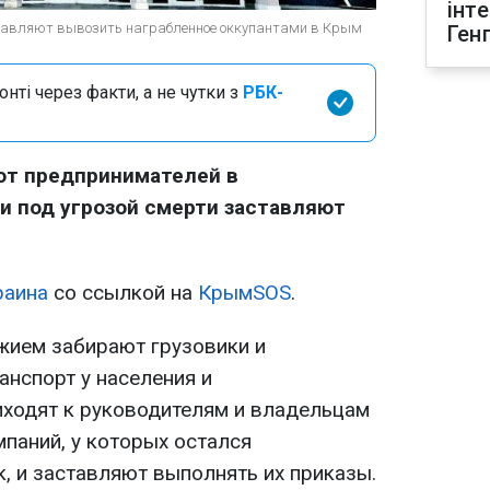
інт
ставляют вывозить награбленное оккупантами в Крым
Ген
нті через факти, а не чутки з
РБК-
т предпринимателей в
и под угрозой смерти заставляют
раина
со ссылкой на
КрымЅОЅ
.
жием забирают грузовики и
анспорт у населения и
иходят к руководителям и владельцам
паний, у которых остался
, и заставляют выполнять их приказы.