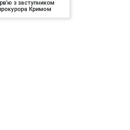
ерв'ю з заступником
прокурора Кримом