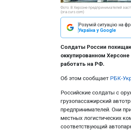
Фото: В Херсоне предпринимателей за
(ora.curs.com)
Розумій ситуацію на фро
Україна у Google
Солдаты России похищаю
оккупированном Херсоне 
работать на РФ.
Об этом сообщает
РБК-Ук
Российские солдаты с ору
грузопассажирский автотр
предпринимателей. Они пр
местных логистических ком
соответствующий автопарк