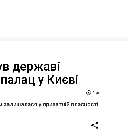
ув державі
палац у Києві
2 хв
и залишалася у приватній власності