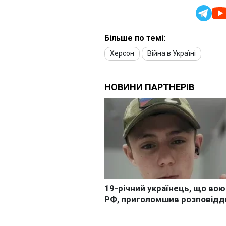
Більше по темі:
Херсон
Війна в Україні