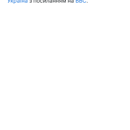
Україна
з посиланням на
BBC
.