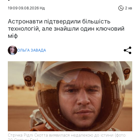
19:09 09.08.2026 Нд
2 хв
Астронавти підтвердили більшість
технологій, але знайшли один ключовий
міф
ОЛЬГА ЗАВАДА
Стрічка Рідлі Скотта виявилася недалекою до істини (фото:
20 Century Fox)