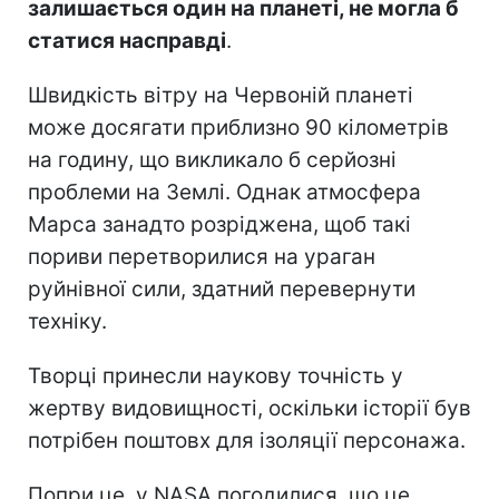
залишається один на планеті, не могла б
статися насправді
.
Швидкість вітру на Червоній планеті
може досягати приблизно 90 кілометрів
на годину, що викликало б серйозні
проблеми на Землі. Однак атмосфера
Марса занадто розріджена, щоб такі
пориви перетворилися на ураган
руйнівної сили, здатний перевернути
техніку.
Творці принесли наукову точність у
жертву видовищності, оскільки історії був
потрібен поштовх для ізоляції персонажа.
Попри це, у NASA погодилися, що це