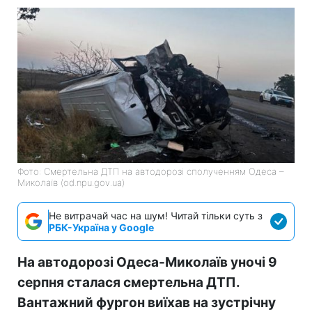
Фото: Смертельна ДТП на автодорозі сполученням Одеса –
Миколаїв (od.npu.gov.ua)
Не витрачай час на шум! Читай тільки суть з
РБК-Україна у Google
На автодорозі Одеса-Миколаїв уночі 9
серпня сталася смертельна ДТП.
Вантажний фургон виїхав на зустрічну