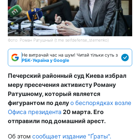
Фото: Роман Ратушный (t.me selfdefense_sternenko)
Не витрачай час на шум! Читай тільки суть з
РБК-Україна у Google
Печерский районный суд Киева избрал
меру пресечения активисту Роману
Ратушному, который является
фигурантом по делу
о беспорядках возле
Офиса президента
20 марта. Его
отправили под домашний арест.
Об этом
сообщает издание "Ґраты".