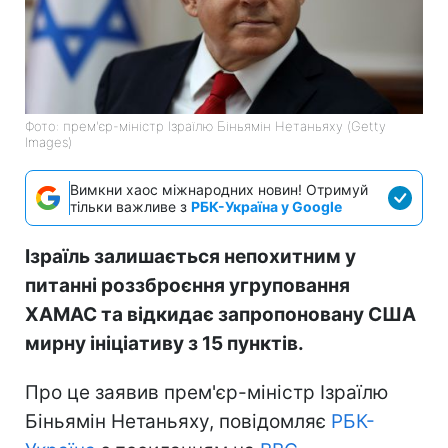
Фото: прем'єр-міністр Ізраїлю Біньямін Нетаньяху (Getty
Images)
Вимкни хаос міжнародних новин! Отримуй
тільки важливе з
РБК-Україна у Google
Ізраїль залишається непохитним у
питанні роззброєння угруповання
ХАМАС та відкидає запропоновану США
мирну ініціативу з 15 пунктів.
Про це заявив прем'єр-міністр Ізраїлю
Біньямін Нетаньяху, повідомляє
РБК-