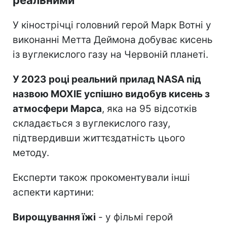
У кінострічці головний герой Марк Вотні у
виконанні Метта Деймона добуває кисень
із вуглекислого газу на Червоній планеті.
У 2023 році реальний прилад NASA під
назвою MOXIE успішно видобув кисень з
атмосфери Марса
, яка на 95 відсотків
складається з вуглекислого газу,
підтвердивши життєздатність цього
методу.
Експерти також прокоментували інші
аспекти картини:
Вирощування їжі
- у фільмі герой