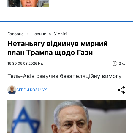
Головна
»
Новини
»
У світі
Нетаньягу відкинув мирний
план Трампа щодо Гази
19:30 09.08.2026 Нд
2 хв
Тель-Авів озвучив безапеляційну вимогу
СЕРГІЙ КОЗАЧУК