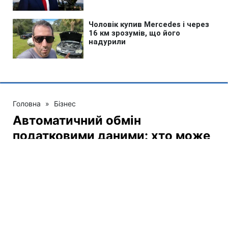
Головна
»
Бізнес
Автоматичний обмін
податковими даними: хто може
потрапити під увагу ДПС
09:00 06.08.2026 Чт
2 хв
Коли податкова може надіслати запит?
АНАСТАСІЯ МАЦЕПА