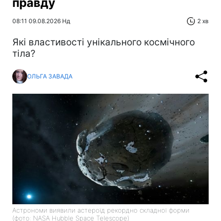
правду
08:11 09.08.2026 Нд
2 хв
Які властивості унікального космічного
тіла?
ОЛЬГА ЗАВАДА
Астрономи виявили астероїд рекордно складної форми
(фото: NASA Hubble Space Telescope)