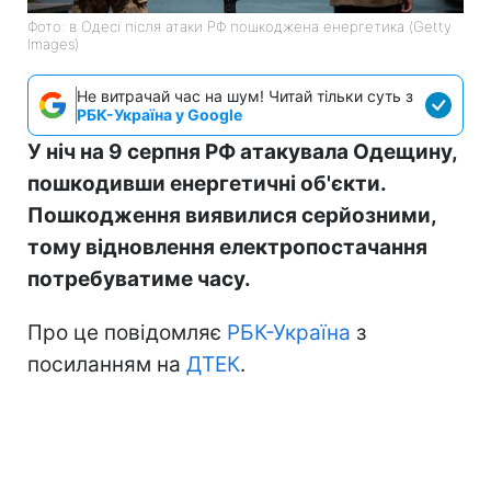
Фото: в Одесі після атаки РФ пошкоджена енергетика (Getty
Images)
Не витрачай час на шум! Читай тільки суть з
РБК-Україна у Google
У ніч на 9 серпня РФ атакувала Одещину,
пошкодивши енергетичні об'єкти.
Пошкодження виявилися серйозними,
тому відновлення електропостачання
потребуватиме часу.
Про це повідомляє
РБК-Україна
з
посиланням на
ДТЕК
.