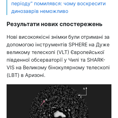
періоду" помилявся: чому воскресити
динозаврів неможливо
Результати нових спостережень
Нові високоякісні знімки були отримані за
допомогою інструментів SPHERE на Дуже
великому телескопі (VLT) Європейської
південної обсерваторії у Чилі та SHARK-
VIS на Великому бінокулярному телескопі
(LBT) в Аризоні.