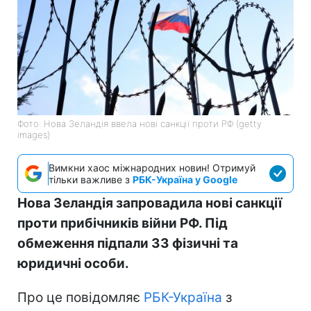
Фото: Нова Зеландія ввела нові санкції проти РФ (getty
images)
Вимкни хаос міжнародних новин! Отримуй
тільки важливе з
РБК-Україна у Google
Нова Зеландія запровадила нові санкції
проти прибічників війни РФ. Під
обмеження підпали 33 фізичні та
юридичні особи.
Про це повідомляє
РБК-Україна
з