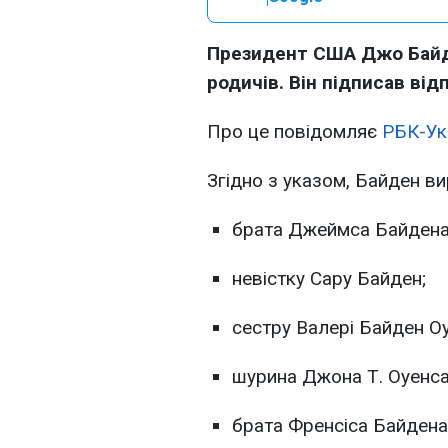
Президент США Джо Байде
родичів. Він підписав від
Про це повідомляє
РБК-Ук
Згідно з указом, Байден в
брата Джеймса Байдена
невістку Сару Байден;
сестру Валері Байден Оу
шурина Джона Т. Оуенса
брата Френсіса Байдена