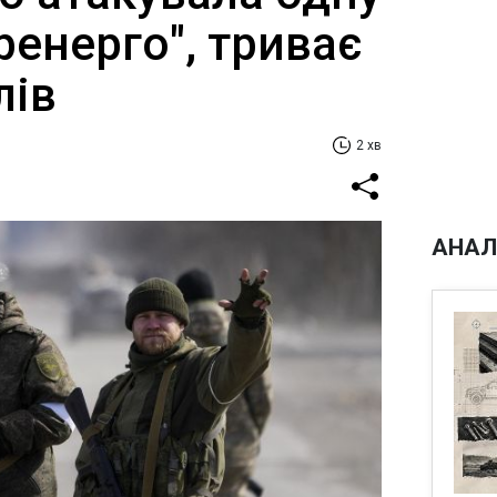
ренерго", триває
лів
2 хв
АНАЛ