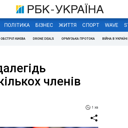
ПОЛІТИКА
БІЗНЕС
ЖИТТЯ
СПОРТ
WAVE
S
ОБСТРІЛ КИЄВА
DRONE DEALS
ОРМУЗЬКА ПРОТОКА
ВІЙНА В УКРАЇНІ
далегідь
ількох членів
1 хв