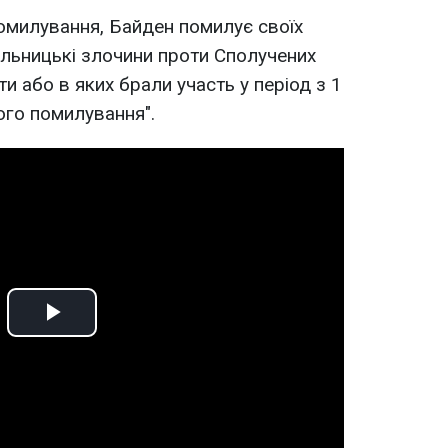
омилування, Байден помилує своїх
сильницькі злочини проти Сполучених
ти або в яких брали участь у період з 1
ого помилування".
Play
Video