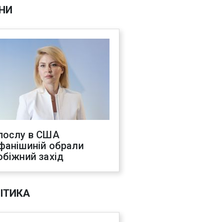
НИ
послу в США
фанішиній обрали
обіжний захід
ІТИКА