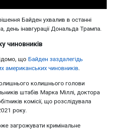
рішення Байден ухвалив в останні
а, день інавгурації Дональда Трампа.
у чиновників
відомо, що
Байден заздалегідь
их американських чиновників
.
колишнього колишнього голови
льників штабів Марка Міллі, доктора
робітників комісії, що розслідувала
2021 року.
оже загрожувати кримінальне