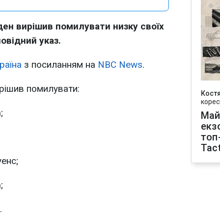
н вирішив помилувати низку своїх
повідний указ.
раїна
з посиланням на
NBC News
.
ирішив помилувати:
Кост
корес
;
Май
екз
топ
Tact
енс;
;
.