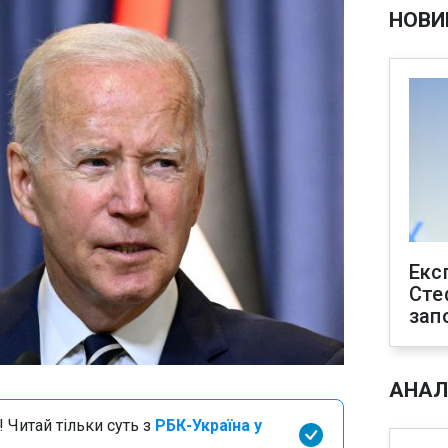
НОВИ
Екс
Сте
зап
АНАЛ
 Читай тільки суть з
РБК-Україна у