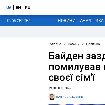
UA
EN
RU
НОВИНИ
АНАЛІТИКА
ЧТ, 06 СЕРПНЯ
Головна
»
Новини
»
Політика
Байден заз
помилував к
своєї сім'ї
19:08 20.01.2025 Пн
ІВАН НОСАЛЬСЬКИЙ