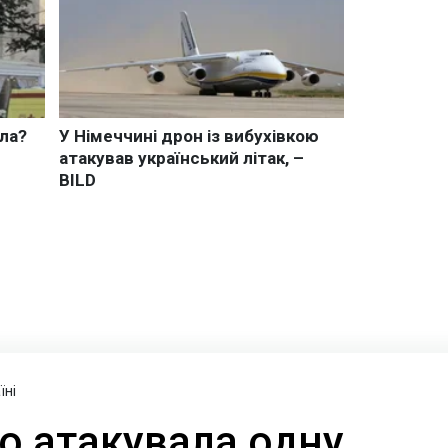
їні
о атакувала одну