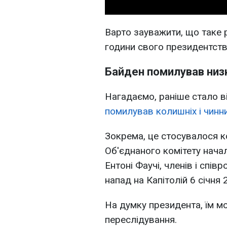
Варто зауважити, що таке 
години свого президентств
Байден помилував низк
Нагадаємо, раніше стало 
помилував колишніх і чинн
Зокрема, це стосувалося 
Об'єднаного комітету нача
Ентоні Фаучі, членів і спів
напад на Капітолій 6 січня 
На думку президента, їм м
переслідування.