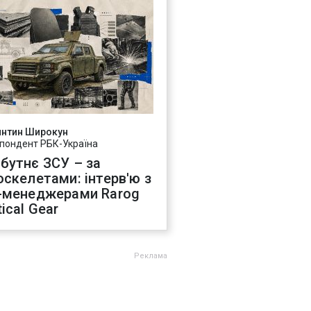
янтин Широкун
пондент РБК-Україна
бутнє ЗСУ – за
оскелетами: інтерв'ю з
-менеджерами Rarog
ical Gear