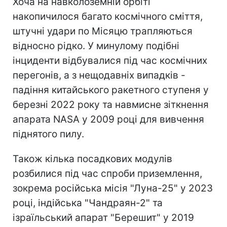
Хоча на навколоземній орбіті
накопичилося багато космічного сміття,
штучні удари по Місяцю трапляються
відносно рідко. У минулому подібні
інциденти відбувалися під час космічних
перегонів, а з нещодавніх випадків -
падіння китайського ракетного ступеня у
березні 2022 року та навмисне зіткнення
апарата NASA у 2009 році для вивчення
піднятого пилу.
Також кілька посадкових модулів
розбилися під час спроби приземлення,
зокрема російська місія "Луна-25" у 2023
році, індійська "Чандраян-2" та
ізраїльський апарат "Берешит" у 2019