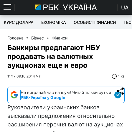
UA
КУРС ДОЛАРА
ЕКОНОМІКА
ОСОБИСТІ ФІНАНСИ
TEC
Головна
»
Бізнес
»
Фінанси
Банкиры предлагают НБУ
продавать на валютных
аукционах еще и евро
11:17 09.10.2014 Чт
1 хв
Не витрачай час на шум! Читай тільки суть з
РБК-Україна у Google
Руководители украинских банков
высказали предложения относительно
расширения перечня валют на аукционах