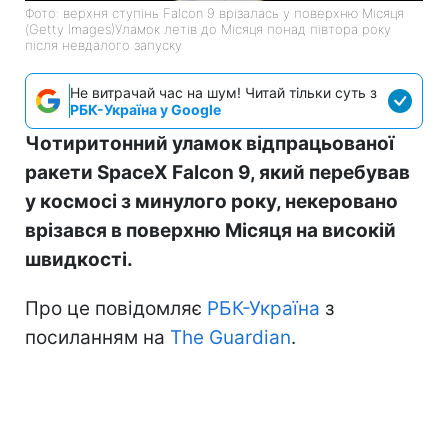
Фото: верхня ступінь Falcon 9 врізалась у поверхню Місяця
(Getty Images)Уламок летів до Місяця понад півтора року
після невдалого запуску
Не витрачай час на шум! Читай тільки суть з
РБК-Україна у Google
Чотиритонний уламок відпрацьованої
ракети SpaceX Falcon 9, який перебував
у космосі з минулого року, некеровано
врізався в поверхню Місяця на високій
швидкості.
Про це повідомляє
РБК-Україна
з
посиланням на
The Guardian
.