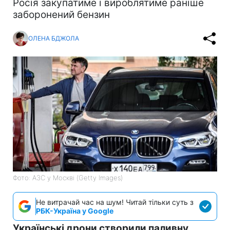
Росія закупатиме і вироблятиме раніше
заборонений бензин
ОЛЕНА БДЖОЛА
Фото: АЗС у Москві (Getty Images)
Не витрачай час на шум! Читай тільки суть з
РБК-Україна у Google
Українські дрони створили паливну