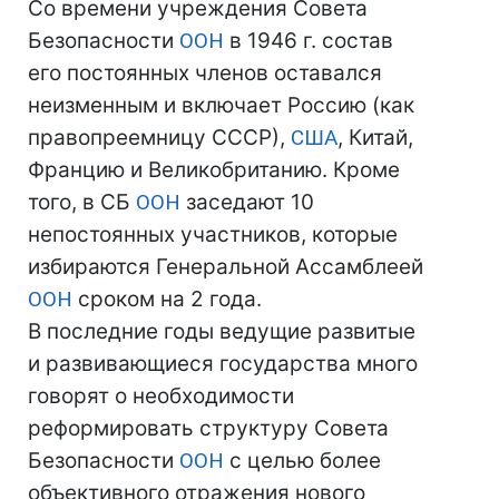
Со времени учреждения Совета
Безопасности
ООН
в 1946 г. состав
его постоянных членов оставался
неизменным и включает Россию (как
правопреемницу СССР),
США
, Китай,
Францию и Великобританию. Кроме
того, в СБ
ООН
заседают 10
непостоянных участников, которые
избираются Генеральной Ассамблеей
ООН
сроком на 2 года.
В последние годы ведущие развитые
и развивающиеся государства много
говорят о необходимости
реформировать структуру Совета
Безопасности
ООН
с целью более
объективного отражения нового