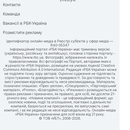
Контакти
Команда
Вакансії в РБК-Україна
Розмістити рекламу
Ідентифікатор онлайн-медіа в Реєстрі суб’єктів у сфері медіа —
R40-05347
Інформаційний портал «РБК-Україна» має тримовну версію
(українську, російську та англійську), головна сторінка порталу -
https://www.rbc.ua
. Фотографії, зображення належать їх
правовласникам. Всі фотографії на Порталі, авторами яких є
журналісти «РБК-Україна», розміщені на умовах ліцензії Creative
Commons Attribution 4.0 International. Редакція «РБК-Україна» може
не поділяти точку зору авторів. Оціночні судження не підлягають
спростуванню та доведенню їх правдивості. За достовірність та
зміст реклами відповідальність несе рекламодавець. Матеріали,
позначені плашкою: «Прес-релізи», «Спецпроект», «Партнерський
матеріал», «Promo», «Благодійність», «Резонанс» розміщуються на
правах реклами і призначені, як правило, для осіб, які досягли 21-
річного віку. «Новини компанії» - це інформаційний формат, що
охоплює новини, події та оголошення, пов'язані з діяльністю
компаній, базуються на пресрелізах, які випускають самі
компанії, і за які редакція не несе відповідальність. Онлайн-медіа
«РБК-Україна» призначене для осіб віком від 21 року.
© ТОВ «УБТ», 2006-2026.