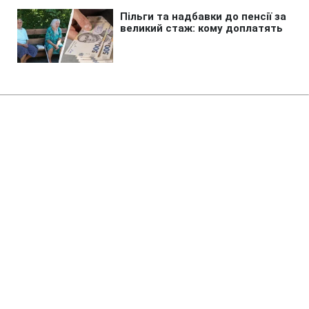
Авто
»
Як не помилитись з типом
кузова авто й не витратити
гроші дарма: кілька важливих
порад
08:35 23.06.2026 Вт
6 хв
Часто споживач купує машину не того
типу, яка йому потрібна, а яку йому
продали