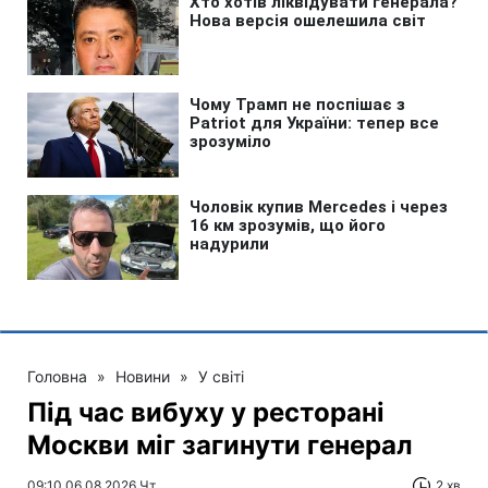
Головна
»
Новини
»
У світі
Під час вибуху у ресторані
Москви міг загинути генерал
09:10 06.08.2026 Чт
2 хв