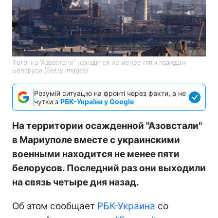
Фото: на "Азовстали" находится не менее пяти граждан
Беларуси (Getty Images)
Розумій ситуацію на фронті через факти, а не
чутки з
РБК-Україна у Google
На территории осажденной "Азовстали"
в Мариуполе вместе с украинскими
военными находится не менее пяти
белорусов. Последний раз они выходили
на связь четыре дня назад.
Об этом сообщает
РБК-Украина
со