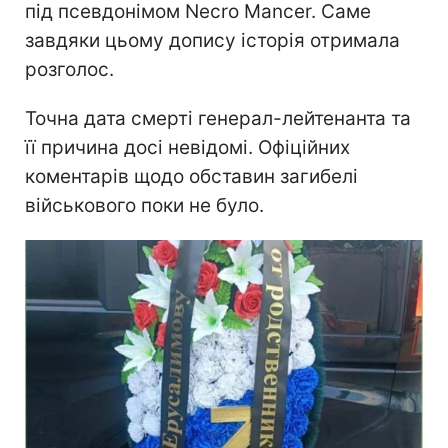
під псевдонімом Necro Mancer. Саме
завдяки цьому допису історія отримала
розголос.
Точна дата смерті генерал-лейтенанта та
її причина досі невідомі. Офіційних
коментарів щодо обставин загибелі
військового поки не було.