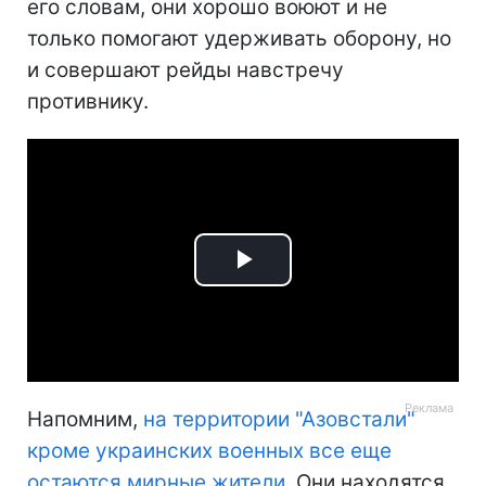
его словам, они хорошо воюют и не
только помогают удерживать оборону, но
и совершают рейды навстречу
противнику.
Play
Video
Напомним,
на территории "Азовстали"
кроме украинских военных все еще
остаются мирные жители
. Они находятся