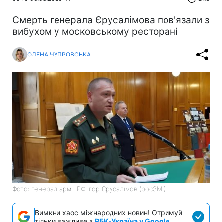
Смерть генерала Єрусалімова пов'язали з
вибухом у московському ресторані
ОЛЕНА ЧУПРОВСЬКА
Фото: генерал армії РФ Ігор Єрусалімов (росЗМІ)
Вимкни хаос міжнародних новин! Отримуй
тільки важливе з
РБК-Україна у Google