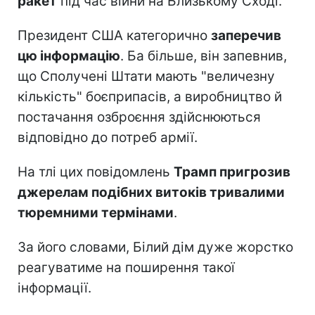
ракет
під час війни на Близькому Сході.
Президент США категорично
заперечив
цю інформацію
. Ба більше, він запевнив,
що Сполучені Штати мають "величезну
кількість" боєприпасів, а виробництво й
постачання озброєння здійснюються
відповідно до потреб армії.
На тлі цих повідомлень
Трамп пригрозив
джерелам подібних витоків тривалими
тюремними термінами
.
За його словами, Білий дім дуже жорстко
реагуватиме на поширення такої
інформації.