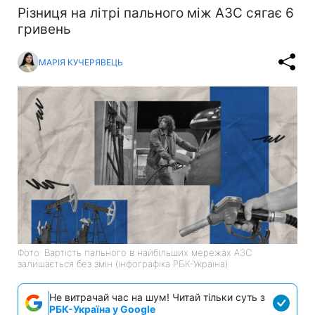
Різниця на літрі пального між АЗС сягає 6
гривень
МАРІЯ КУЧЕРЯВЕЦЬ
Фото: Вартість пального в найбільших мережах АЗС
залишається без змін (інфографіка РБК-Україна)
Не витрачай час на шум! Читай тільки суть з
РБК-Україна у Google