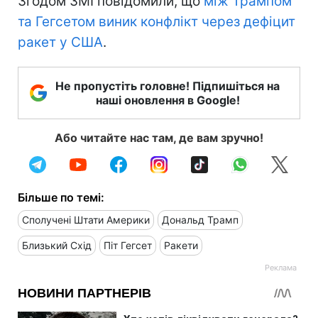
Згодом ЗМІ повідомили, що
між Трампом
та Гегсетом виник конфлікт через дефіцит
ракет у США
.
Не пропустіть головне! Підпишіться на
наші оновлення в Google!
Або читайте нас там, де вам зручно!
Більше по темі:
Сполучені Штати Америки
Дональд Трамп
Близький Схід
Піт Гегсет
Ракети