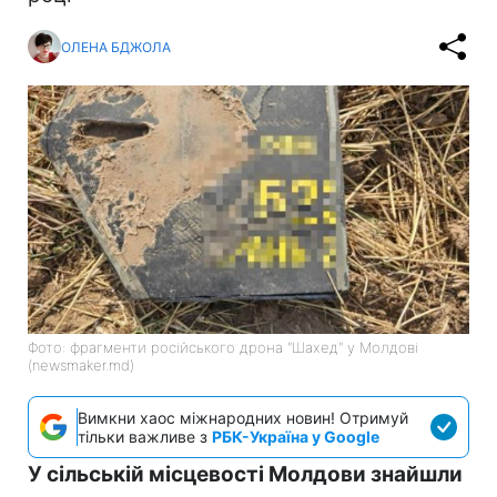
ОЛЕНА БДЖОЛА
Фото: фрагменти російського дрона "Шахед" у Молдові
(newsmaker.md)
Вимкни хаос міжнародних новин! Отримуй
тільки важливе з
РБК-Україна у Google
У сільській місцевості Молдови знайшли