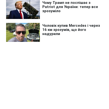
Головна
»
Новини
»
У світі
Третя спроба за останні тижні: з
Білорусі знову прокопали хід до
Литви
20:55 05.08.2026 Ср
2 хв
Чергова спроба прорити шлях до ЄС