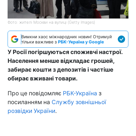
Фото: жителі Москви на вулиці (Getty Images)
Вимкни хаос міжнародних новин! Отримуй
тільки важливе з
РБК-Україна у Google
У Росії погіршуються споживчі настрої.
Населення менше відкладає грошей,
забирає кошти з депозитів і частіше
обирає вживані товари.
Про це повідомляє
РБК-Україна
з
посиланням на
Службу зовнішньої
розвідки України
.