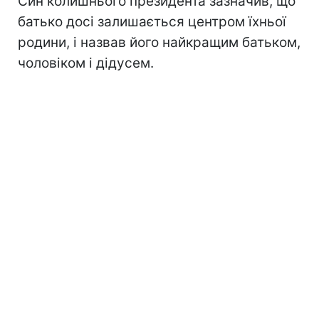
Син колишнього президента зазначив, що
батько досі залишається центром їхньої
родини, і назвав його найкращим батьком,
чоловіком і дідусем.