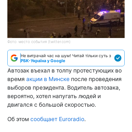
Фото: место события (twitter.com)
Не витрачай час на шум! Читай тільки суть з
РБК-Україна у Google
Автозак въехал в толпу протестующих во
время
акции в Минске
после проведения
выборов президента. Водитель автозака,
вероятно, хотел напугать людей и
двигался с большой скоростью.
Об этом
сообщает Euroradio
.