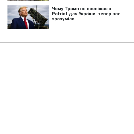
Головна
»
Бізнес
»
Енергетика
Запуск Червоноградської ЦЗФ
під загрозою: нардеп розкрив
деталі конфлікту
11:19 09.08.2026 Нд
2 хв
Подальше майбутнє фабрики опинилося
під загрозою
СЕРГІЙ НОВІКОВ