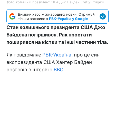
Фото: колишній президент США Джо Байден (Getty Images)
Вимкни хаос міжнародних новин! Отримуй
тільки важливе з
РБК-Україна у Google
Стан колишнього президента США Джо
Байдена погіршився. Рак простати
поширився на кістки та інші частини тіла.
Як повідомляє
РБК-Україна
, про це син
експрезидента США Хантер Байден
розповів в інтерв'ю
BBC
.