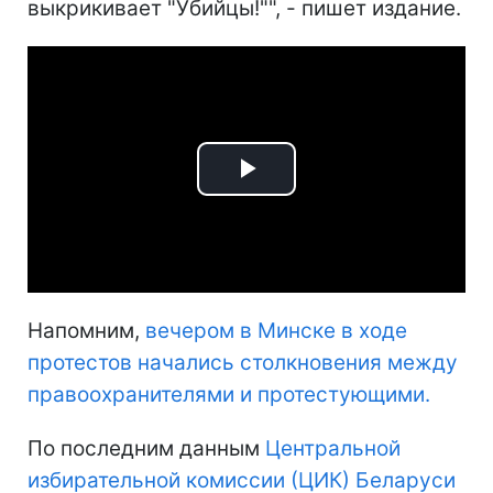
выкрикивает "Убийцы!"", - пишет издание.
Play
Video
Напомним,
вечером в Минске в ходе
протестов начались столкновения между
правоохранителями и протестующими.
По последним данным
Центральной
избирательной комиссии (ЦИК) Беларуси