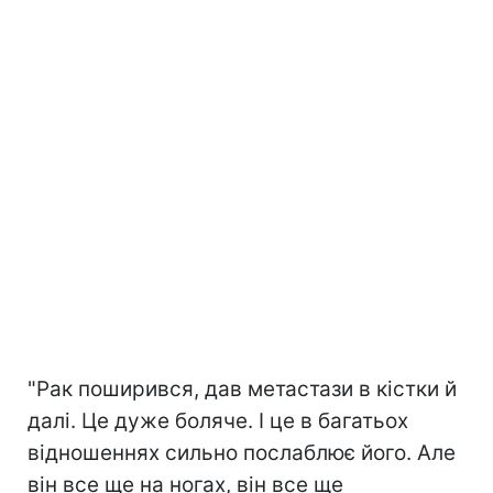
"Рак поширився, дав метастази в кістки й
далі. Це дуже боляче. І це в багатьох
відношеннях сильно послаблює його. Але
він все ще на ногах, він все ще