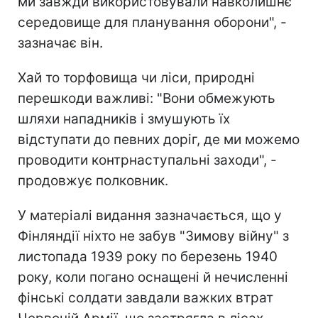
ми завжди використовували навколишнє
середовище для планування оборони", -
зазначає він.
Хай то торфовища чи ліси, природні
перешкоди важливі: "Вони обмежують
шляхи нападників і змушують їх
відступати до певних доріг, де ми можемо
проводити контрнаступальні заходи", -
продовжує полковник.
У матеріалі видання зазначається, що у
Фінляндії ніхто не забув "Зимову війну" з
листопада 1939 року по березень 1940
року, коли погано оснащені й нечисленні
фінські солдати завдали важких втрат