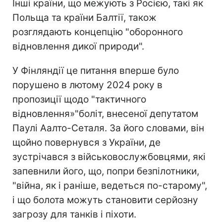
Інші країни, що межують з Росією, такі як
Польща та країни Балтії, також
розглядають концепцію "оборонного
відновлення дикої природи".
У Фінляндії це питання вперше було
порушено в лютому 2024 року в
пропозиції щодо "тактичного
відновлення»"боліт, внесеної депутатом
Паулі Аалто-Сеталя. За його словами, він
щойно повернувся з України, де
зустрічався з військовослужбовцями, які
запевнили його, що, попри безпілотники,
"війна, як і раніше, ведеться по-старому",
і що болота можуть становити серйозну
загрозу для танків і піхоти.