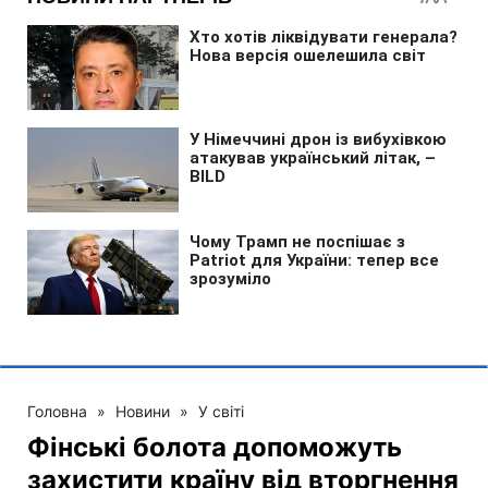
Головна
»
Новини
»
У світі
Фінські болота допоможуть
захистити країну від вторгнення