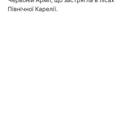
Червоній Армії, що застрягла в лісах
Північної Карелії.