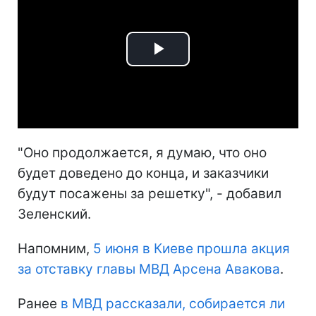
Play
Video
"Оно продолжается, я думаю, что оно
будет доведено до конца, и заказчики
будут посажены за решетку", - добавил
Зеленский.
Напомним,
5 июня в Киеве прошла акция
за отставку главы МВД Арсена Авакова
.
Ранее
в МВД рассказали, собирается ли