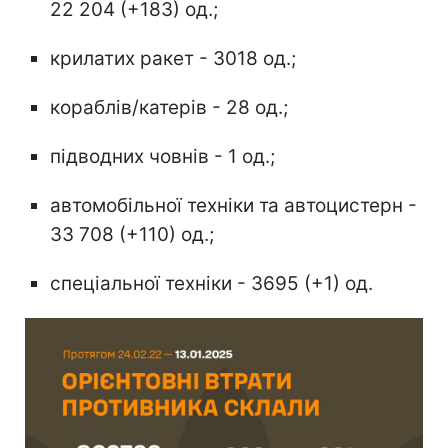
22 204 (+183) од.;
крилатих ракет - 3018 од.;
кораблів/катерів - 28 од.;
підводних човнів - 1 од.;
автомобільної техніки та автоцистерн -
33 708 (+110) од.;
спеціальної техніки - 3695 (+1) од.