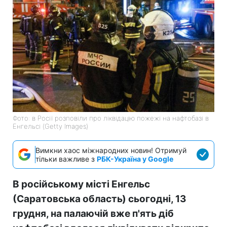
Фото: в Росії розповіли про ліквідацію пожежі на нафтобазі в
Енгельсі (Getty Images)
Вимкни хаос міжнародних новин! Отримуй
тільки важливе з
РБК-Україна у Google
В російському місті Енгельс
(Саратовська область) сьогодні, 13
грудня, на палаючій вже п'ять діб