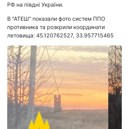
РФ на півдні України.
В "АТЕШ" показали фото систем ППО
противника та розкрили координати
летовища: 45.120762527, 33.957715465