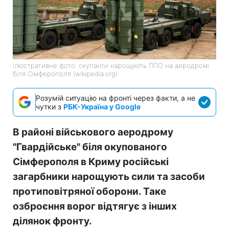
Ілюстративне фото: окупанти нарощують ППО на аеродромі
біля Сімферополя (wikipedia.org)
Розумій ситуацію на фронті через факти, а не
чутки з
РБК-Україна у Google
В районі військового аеродрому
"Гвардійське" біля окупованого
Сімферополя в Криму російські
загарбники нарощують сили та засоби
протиповітряної оборони. Таке
озброєння ворог відтягує з інших
ділянок фронту.