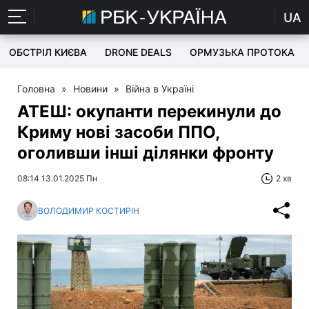
UA
ОБСТРІЛ КИЄВА
DRONE DEALS
ОРМУЗЬКА ПРОТОКА
Головна
»
Новини
»
Війна в Україні
АТЕШ: окупанти перекинули до
Криму нові засоби ППО,
оголивши інші ділянки фронту
08:14 13.01.2025 Пн
2 хв
ВОЛОДИМИР КОСТИРІН