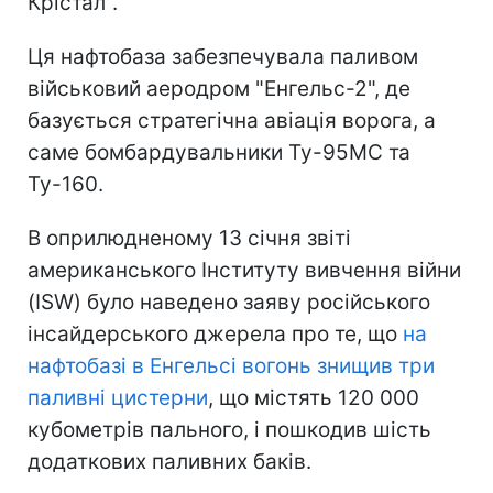
Крістал".
Ця нафтобаза забезпечувала паливом
військовий аеродром "Енгельс-2", де
базується стратегічна авіація ворога, а
саме бомбардувальники Ту-95МС та
Ту-160.
В оприлюдненому 13 січня звіті
американського Інституту вивчення війни
(ISW) було наведено заяву російського
інсайдерського джерела про те, що
на
нафтобазі в Енгельсі вогонь знищив три
паливні цистерни
, що містять 120 000
кубометрів пального, і пошкодив шість
додаткових паливних баків.