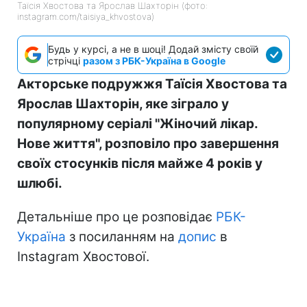
Таїсія Хвостова та Ярослав Шахторін (фото:
instagram.com/taisiya_khvostova)
Будь у курсі, а не в шоці! Додай змісту своїй
стрічці
разом з РБК-Україна в Google
Акторське подружжя Таїсія Хвостова та
Ярослав Шахторін, яке зіграло у
популярному серіалі "Жіночий лікар.
Нове життя", розповіло про завершення
своїх стосунків після майже 4 років у
шлюбі.
Детальніше про це розповідає
РБК-
Україна
з посиланням на
допис
в
Instagram Хвостової.