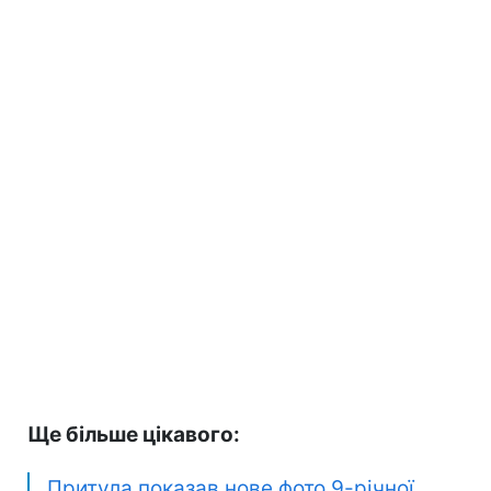
Ще більше цікавого:
Притула показав нове фото 9-річної