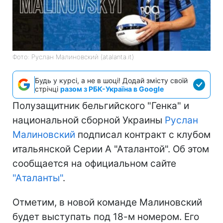
Фото: Руслан Малиновский (atalanta.it)
Будь у курсі, а не в шоці! Додай змісту своїй
стрічці
разом з РБК-Україна в Google
Полузащитник бельгийского "Генка" и
национальной сборной Украины
Руслан
Малиновский
подписал контракт с клубом
итальянской Серии А "Аталантой". Об этом
сообщается на официальном сайте
"Аталанты"
.
Отметим, в новой команде Малиновский
будет выступать под 18-м номером. Его