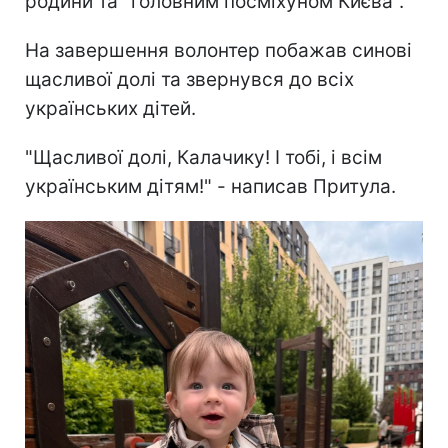
родини та "головним посміхуном Києва".
На завершення волонтер побажав синові
щасливої долі та звернувся до всіх
українських дітей.
"Щасливої долі, Калачику! І тобі, і всім
українським дітям!" - написав Притула.