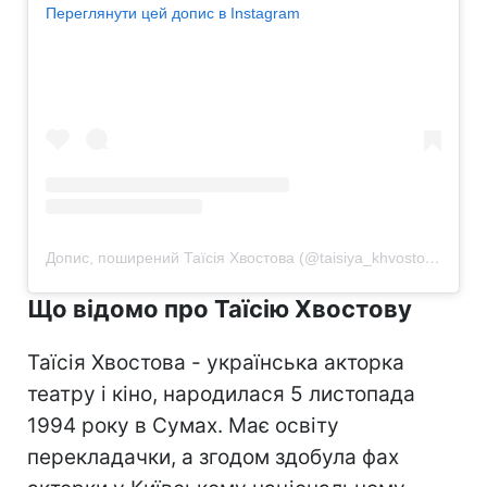
Переглянути цей допис в Instagram
Допис, поширений Таїсія Хвостова (@taisiya_khvostova)
Що відомо про Таїсію Хвостову
Таїсія Хвостова - українська акторка
театру і кіно, народилася 5 листопада
1994 року в Сумах. Має освіту
перекладачки, а згодом здобула фах