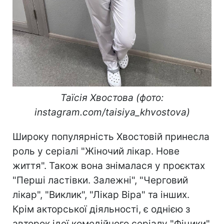
Таїсія Хвостова (фото:
instagram.com/taisiya_khvostova)
Широку популярність Хвостовій принесла
роль у серіалі "Жіночий лікар. Нове
життя". Також вона знімалася у проєктах
"Перші ластівки. Залежні", "Черговий
лікар", "Виклик", "Лікар Віра" та інших.
Крім акторської діяльності, є однією з
авторок ідеї комедійного серіалу "Фіцики".