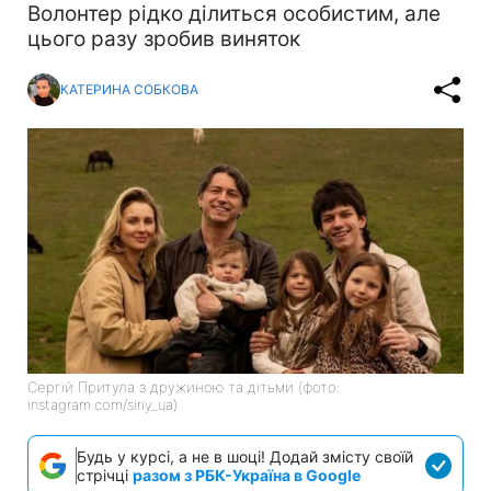
Волонтер рідко ділиться особистим, але
цього разу зробив виняток
КАТЕРИНА СОБКОВА
Сергій Притула з дружиною та дітьми (фото:
instagram.com/siriy_ua)
Будь у курсі, а не в шоці! Додай змісту своїй
стрічці
разом з РБК-Україна в Google