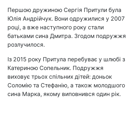
Першою дружиною Сергія Притули була
Юлія Андрійчук. Вони одружилися у 2007
році, а вже наступного року стали
батьками сина Дмитра. Згодом подружжя
розлучилося.
Із 2015 року Притула перебуває у шлюбі з
Катериною Сопельник. Подружжя
виховує трьох спільних дітей: доньок
Соломію та Стефанію, а також молодшого
сина Марка, якому виповнився один рік.