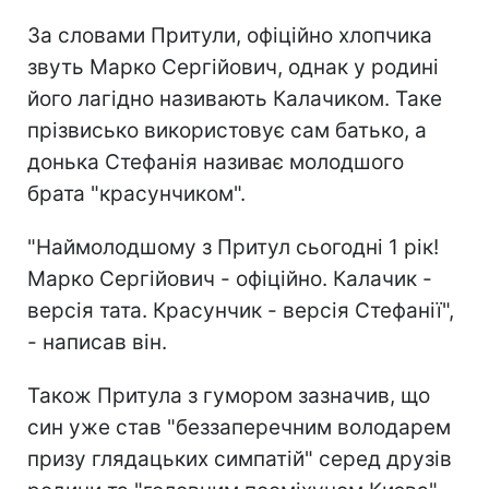
За словами Притули, офіційно хлопчика
звуть Марко Сергійович, однак у родині
його лагідно називають Калачиком. Таке
прізвисько використовує сам батько, а
донька Стефанія називає молодшого
брата "красунчиком".
"Наймолодшому з Притул сьогодні 1 рік!
Марко Сергійович - офіційно. Калачик -
версія тата. Красунчик - версія Стефанії",
- написав він.
Також Притула з гумором зазначив, що
син уже став "беззаперечним володарем
призу глядацьких симпатій" серед друзів