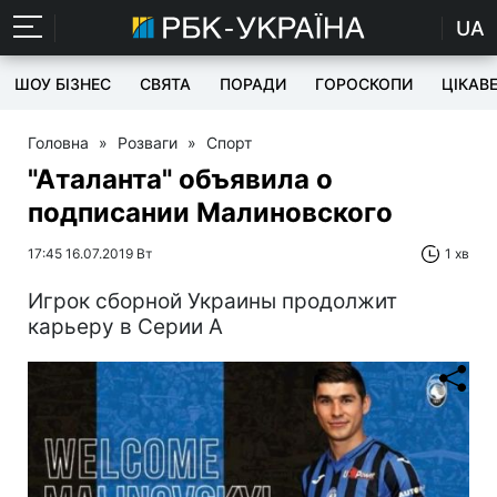
UA
ШОУ БІЗНЕС
СВЯТА
ПОРАДИ
ГОРОСКОПИ
ЦІКАВ
Головна
»
Розваги
»
Спорт
"Аталанта" объявила о
подписании Малиновского
17:45 16.07.2019 Вт
1 хв
Игрок сборной Украины продолжит
карьеру в Серии А