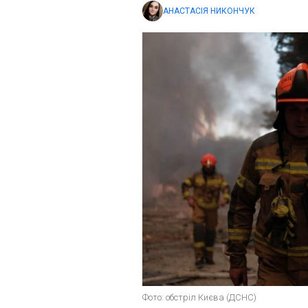
АНАСТАСІЯ НИКОНЧУК
Фото: обстріл Києва (ДСНС)