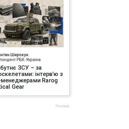
янтин Широкун
пондент РБК-Україна
бутнє ЗСУ – за
оскелетами: інтерв'ю з
-менеджерами Rarog
ical Gear