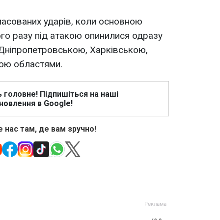
 масованих ударів, коли основною
го разу під атакою опинилися одразу
з Дніпропетровською, Харківською,
ою областями.
ь головне! Підпишіться на наші
новлення в Google!
 нас там, де вам зручно!