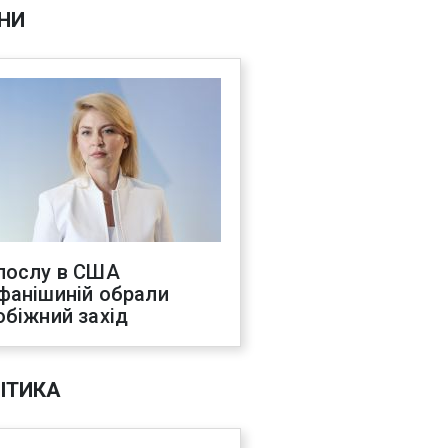
НИ
послу в США
фанішиній обрали
обіжний захід
ІТИКА