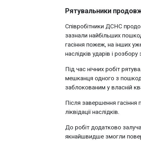
Рятувальники продов
Співробітники ДСНС продов
зазнали найбільших пошко
гасіння пожеж, на інших уж
наслідків ударів і розбору 
Під час нічних робіт ряту
мешканця одного з пошкод
заблокованим у власній кв
Після завершення гасіння 
ліквідації наслідків.
До робіт додатково залуча
якнайшвидше змогли повер