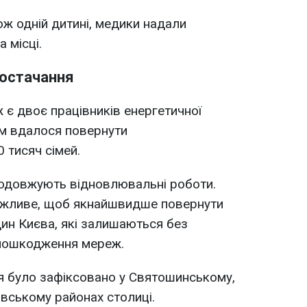
ож одній дитині, медики надали
 місці.
остачання
є двоє працівників енергетичної
цям вдалося повернути
 тисяч сімей.
родовжують відновлювальні роботи.
ожливе, щоб якнайшвидше повернути
дин Києва, які залишаються без
 пошкодження мереж.
я було зафіксовано у Святошинському,
вському районах столиці.