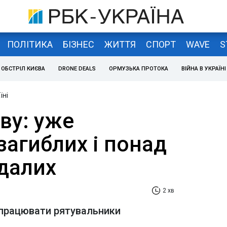
ПОЛІТИКА
БІЗНЕС
ЖИТТЯ
СПОРТ
WAVE
S
ОБСТРІЛ КИЄВА
DRONE DEALS
ОРМУЗЬКА ПРОТОКА
ВІЙНА В УКРАЇНІ
їні
ву: уже
загиблих і понад
далих
2 хв
працювати рятувальники