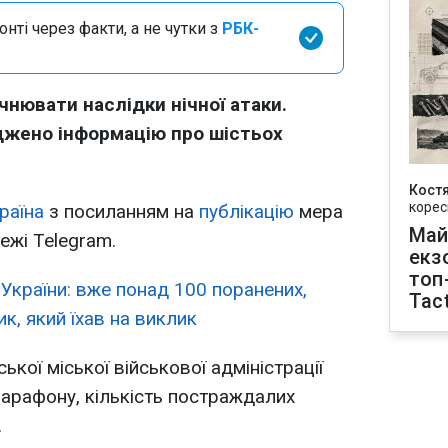
нті через факти, а не чутки з
РБК-
нювати наслідки нічної атаки.
джено інформацію про шістьох
Кост
корес
раїна
з посиланням на
публікацію
мера
Май
ежі Telegram.
екз
топ
 України: вже понад 100 поранених,
Tact
к, який їхав на виклик
ької міської військової адміністрації
марафону, кількість постраждалих
.