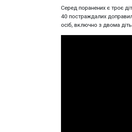
Серед поранених є троє діт
40 постраждалих доправили
осіб, включно з двома діт