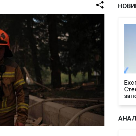
НОВИ
Екс
Сте
зап
АНАЛ