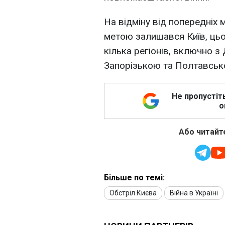
На відміну від попередніх
метою залишався Київ, цьо
кілька регіонів, включно 
Запорізькою та Полтавськ
Не пропустіт
о
Або читайте
Більше по темі:
Обстріл Києва
Війна в Україні