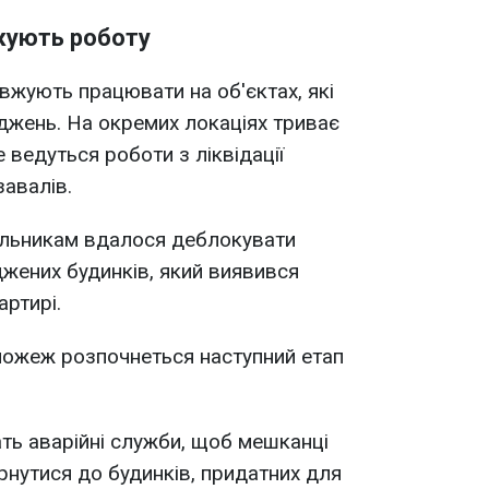
жують роботу
жують працювати на об'єктах, які
джень. На окремих локаціях триває
е ведуться роботи з ліквідації
завалів.
вальникам вдалося деблокувати
жених будинків, який виявився
артирі.
пожеж розпочнеться наступний етап
ть аварійні служби, щоб мешканці
нутися до будинків, придатних для