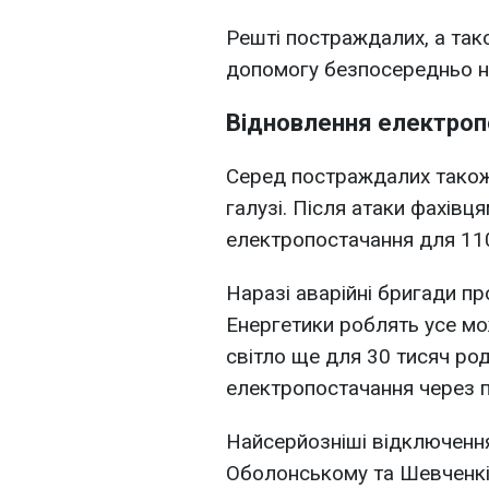
Решті постраждалих, а так
допомогу безпосередньо на
Відновлення електроп
Серед постраждалих також 
галузі. Після атаки фахів
електропостачання для 110
Наразі аварійні бригади п
Енергетики роблять усе м
світло ще для 30 тисяч ро
електропостачання через
Найсерйозніші відключенн
Оболонському та Шевченкі