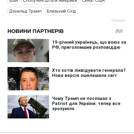
Іран
Сполучені Штати Америки
Сенат США
Дональд Трамп
Близький Схід