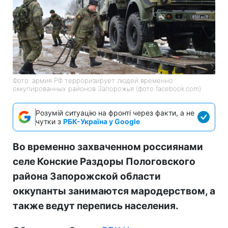
Фото: армия РФ терроризирует людей временно
оккупированных районов Запорожья (фото facebook.com)
Розумій ситуацію на фронті через факти, а не
чутки з
РБК-Україна у Google
Во временно захваченном россиянами
селе Конские Раздоры Пологовского
района Запорожской области
оккупанты занимаются мародерством, а
также ведут перепись населения.