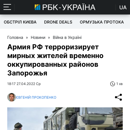
UA
ОБСТРІЛ КИЄВА
DRONE DEALS
ОРМУЗЬКА ПРОТОКА
Головна
»
Новини
»
Війна в Україні
Армия РФ терроризирует
мирных жителей временно
оккупированных районов
Запорожья
18:17 27.04.2022 Ср
1 хв
ЄВГЕНІЙ ПРОКОПЕНКО