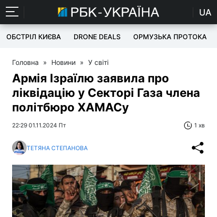
UA
ОБСТРІЛ КИЄВА
DRONE DEALS
ОРМУЗЬКА ПРОТОКА
Головна
»
Новини
»
У світі
Армія Ізраїлю заявила про
ліквідацію у Секторі Газа члена
політбюро ХАМАСу
22:29 01.11.2024 Пт
1 хв
ТЕТЯНА СТЕПАНОВА