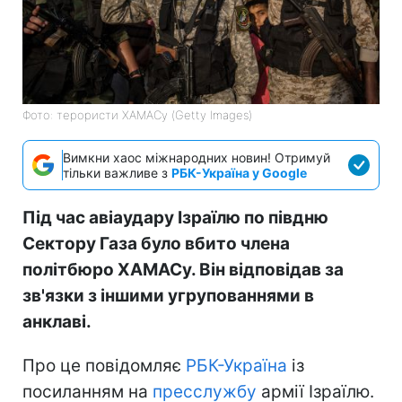
Фото: терористи ХАМАСу (Getty Images)
Вимкни хаос міжнародних новин! Отримуй
тільки важливе з
РБК-Україна у Google
Під час авіаудару Ізраїлю по півдню
Сектору Газа було вбито члена
політбюро ХАМАСу. Він відповідав за
зв'язки з іншими угрупованнями в
анклаві.
Про це повідомляє
РБК-Україна
із
посиланням на
пресслужбу
армії Ізраїлю.