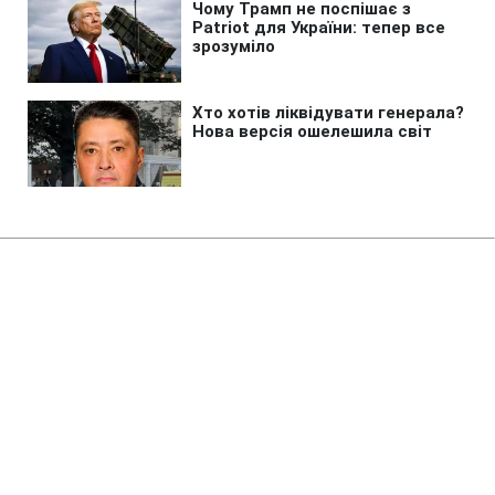
Головна
»
Новини
»
Війна в Україні
Не в піхоті. У Генштабі
роз'яснили, де будуть служити
медики на фронті
22:08 01.11.2024 Пт
2 хв
КАРІНА ЛЕВИЦЬКА