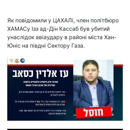
Як повідомили у ЦАХАЛі, член політбюро
ХАМАСу Ізз ад-Дін Кассаб був убитий
унаслідок авіаудару в районі міста Хан-
Юніс на півдні Сектору Газа.