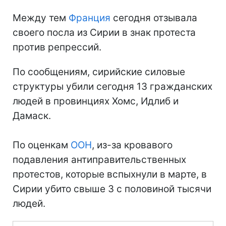
Между тем
Франция
сегодня отзывала
своего посла из Сирии в знак протеста
против репрессий.
По сообщениям, сирийские силовые
структуры убили сегодня 13 гражданских
людей в провинциях Хомс, Идлиб и
Дамаск.
По оценкам
ООН
, из-за кровавого
подавления антиправительственных
протестов, которые вспыхнули в марте, в
Сирии убито свыше 3 с половиной тысячи
людей.