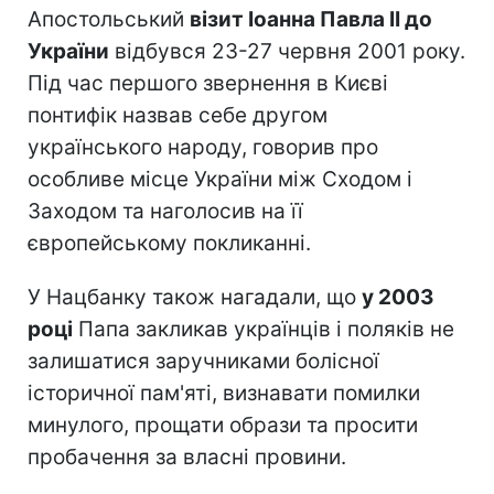
Апостольський
візит Іоанна Павла II до
України
відбувся 23-27 червня 2001 року.
Під час першого звернення в Києві
понтифік назвав себе другом
українського народу, говорив про
особливе місце України між Сходом і
Заходом та наголосив на її
європейському покликанні.
У Нацбанку також нагадали, що
у 2003
році
Папа закликав українців і поляків не
залишатися заручниками болісної
історичної пам'яті, визнавати помилки
минулого, прощати образи та просити
пробачення за власні провини.