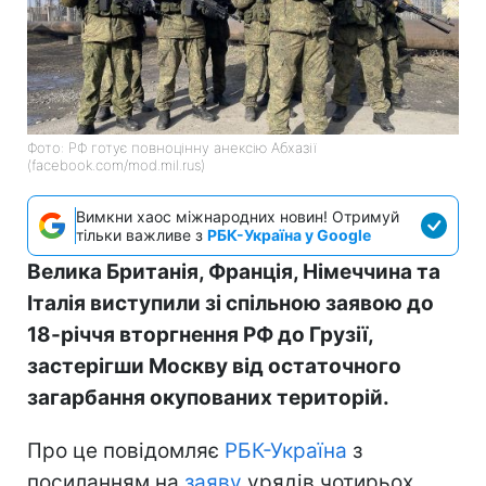
Фото: РФ готує повноцінну анексію Абхазії
(facebook.com/mod.mil.rus)
Вимкни хаос міжнародних новин! Отримуй
тільки важливе з
РБК-Україна у Google
Велика Британія, Франція, Німеччина та
Італія виступили зі спільною заявою до
18-річчя вторгнення РФ до Грузії,
застерігши Москву від остаточного
загарбання окупованих територій.
Про це повідомляє
РБК-Україна
з
посиланням на
заяву
урядів чотирьох