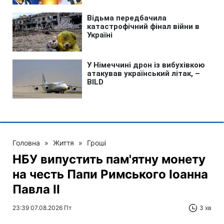
Головна
»
Життя
»
Гроші
НБУ випустить пам'ятну монету
на честь Папи Римського Іоанна
Павла II
23:39 07.08.2026 Пт
3 хв