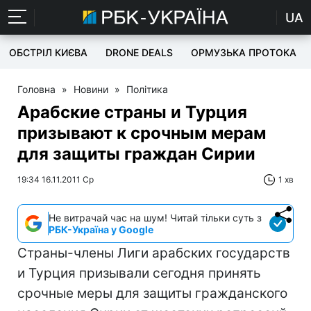
UA
ОБСТРІЛ КИЄВА
DRONE DEALS
ОРМУЗЬКА ПРОТОКА
Головна
»
Новини
»
Політика
Арабские страны и Турция
призывают к срочным мерам
для защиты граждан Сирии
19:34 16.11.2011 Ср
1 хв
Не витрачай час на шум! Читай тільки суть з
РБК-Україна у Google
Страны-члены Лиги арабских государств
и Турция призывали сегодня принять
срочные меры для защиты гражданского