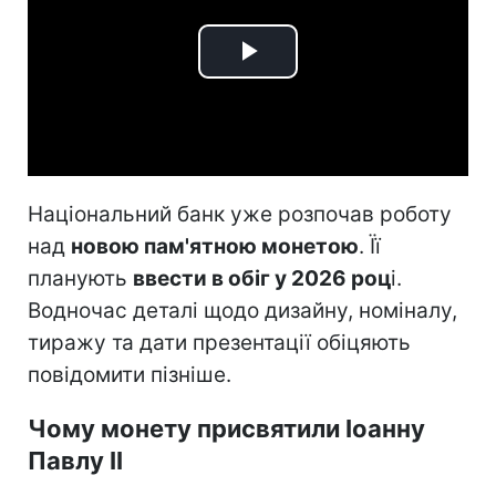
Play
Video
Національний банк уже розпочав роботу
над
новою пам'ятною монетою
. Її
планують
ввести в обіг у 2026 роц
і.
Водночас деталі щодо дизайну, номіналу,
тиражу та дати презентації обіцяють
повідомити пізніше.
Чому монету присвятили Іоанну
Павлу II