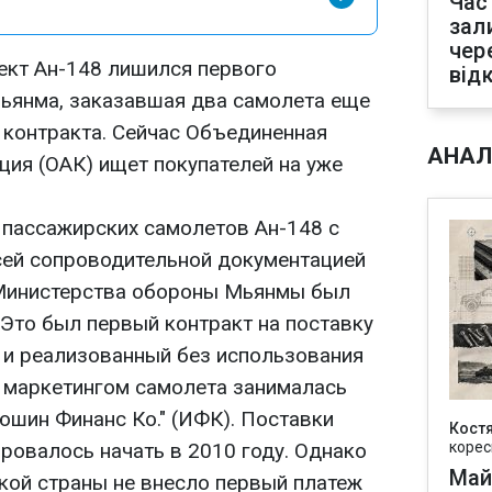
Час
зал
чер
ект Ан-148 лишился первого
від
Мьянма, заказавшая два самолета еще
т контракта. Сейчас Объединенная
АНАЛ
ция (ОАК) ищет покупателей на уже
х пассажирских самолетов Ан-148 с
сей сопроводительной документацией
 Министерства обороны Мьянмы был
 Это был первый контракт на поставку
 и реализованный без использования
о маркетингом самолета занималась
юшин Финанс Ко." (ИФК). Поставки
Кост
ровалось начать в 2010 году. Однако
корес
Май
ской страны не внесло первый платеж