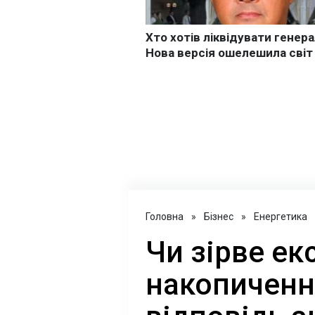
Головна
»
Бізнес
»
Енергетика
Чи зірве ек
накопичення