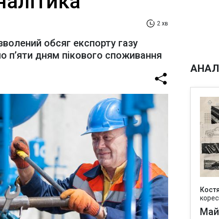
налітика
2 хв
зволений обсяг експорту газу
о п’яти дням пікового споживання
АНАЛ
Кост
корес
Май