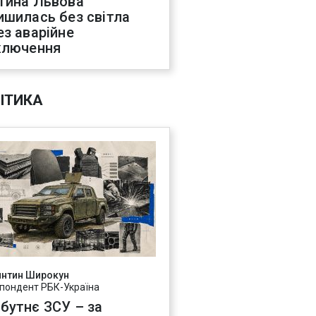
тина Львова
ишилась без світла
ез аварійне
ключення
ІТИКА
янтин Широкун
пондент РБК-Україна
бутнє ЗСУ – за