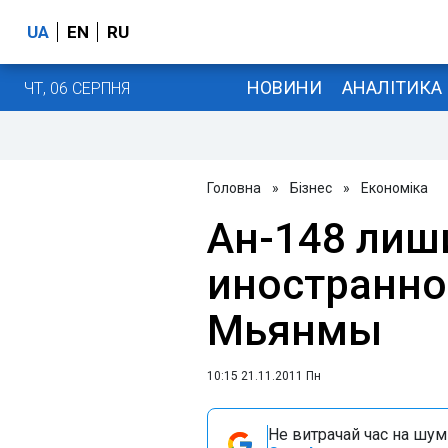
UA
EN
RU
НОВИНИ
АНАЛІТИКА
ЧТ, 06 СЕРПНЯ
Головна
»
Бізнес
»
Економіка
Ан-148 лиш
иностранног
Мьянмы
10:15 21.11.2011 Пн
Не витрачай час на шум!