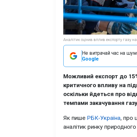
Аналітик оцінив вплив експорту газу на 
Не витрачай час на шум!
Google
Можливий експорт до 15%
критичного впливу на пі
оскільки йдеться про від
темпами закачування газ
Як пише
РБК-Україна
, про 
аналітик ринку природного