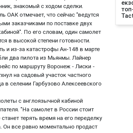
екз
чник, знакомый с ходом сделки.
топ
ь ОАК отмечает, что сейчас "ведутся
Tact
ыми заказчиками по поставке двух
абиной". По его словам, один самолет
тся в высокой степени готовности.
ь и из-за катастрофы Ан-148 в марте
ибли два пилота из Мьянмы. Лайнер
ейс по маршруту Воронеж - Лиски -
хнул на садовый участок частного
да в селении Гарбузово Алексеевского
молеты с англоязычной кабиной
пателя. "На самолет в России стоит
 станет терять время на его переделку
а. Он все равно моментально продаст