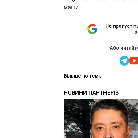
машин.
Не пропустіт
о
Або читайте
Більше по темі: