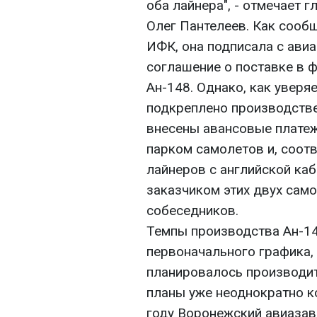
оба лайнера", - отмечает г
Олег Пантелеев. Как сооб
ИФК, она подписала с ави
соглашение о поставке в 
Ан-148. Однако, как уверя
подкреплено производстве
внесены авансовые платеж
парком самолетов и, соот
лайнеров с английской каби
заказчиком этих двух само
собеседников.
Темпы производства Ан-14
первоначального графика, 
планировалось производить
планы уже неоднократно ко
году Воронежский авиазав