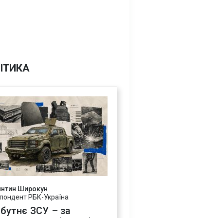
ІТИКА
янтин Широкун
пондент РБК-Україна
бутнє ЗСУ – за