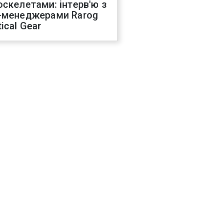
оскелетами: інтерв'ю з
-менеджерами Rarog
ical Gear