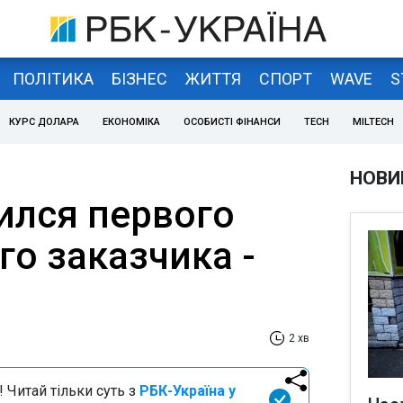
ПОЛІТИКА
БІЗНЕС
ЖИТТЯ
СПОРТ
WAVE
S
КУРС ДОЛАРА
ЕКОНОМІКА
ОСОБИСТІ ФІНАНСИ
TECH
MILTECH
НОВИ
ился первого
о заказчика -
2 хв
 Читай тільки суть з
РБК-Україна у