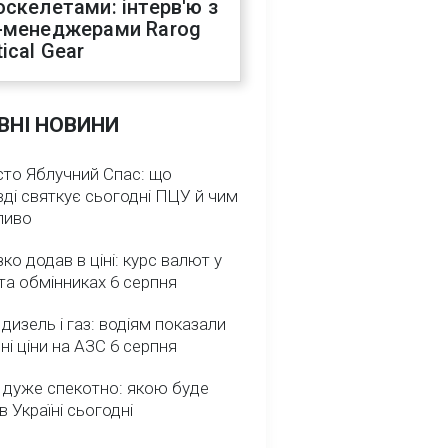
оскелетами: інтерв'ю з
-менеджерами Rarog
ical Gear
ВНІ НОВИНИ
сто Яблучний Спас: що
ді святкує сьогодні ПЦУ й чим
ливо
зко додав в ціні: курс валют у
та обмінниках 6 серпня
 дизель і газ: водіям показали
ні ціни на АЗС 6 серпня
 дуже спекотно: якою буде
в Україні сьогодні