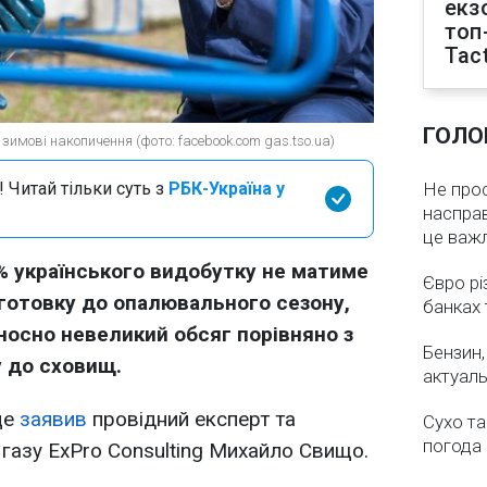
екз
топ
Tact
ГОЛО
зимові накопичення (фото: facebook.com gas.tso.ua)
 Читай тільки суть з
РБК-Україна у
Не про
насправ
це важ
 українського видобутку не матиме
Євро рі
дготовку до опалювального сезону,
банках 
носно невеликий обсяг порівняно з
Бензин,
у до сховищ.
актуаль
це
заявив
провідний експерт та
Сухо та
погода 
 газу ExPro Consulting Михайло Свищо.