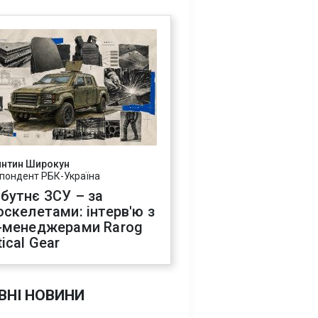
янтин Широкун
пондент РБК-Україна
бутнє ЗСУ – за
оскелетами: інтерв'ю з
-менеджерами Rarog
ical Gear
ВНІ НОВИНИ