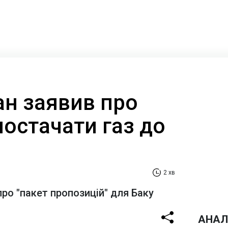
н заявив про
постачати газ до
2 хв
про "пакет пропозицій" для Баку
АНАЛ