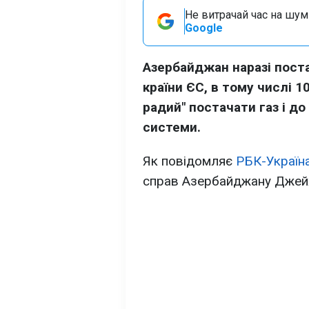
Не витрачай час на шум!
Google
Азербайджан наразі постач
країни ЄС, в тому числі 1
радий" постачати газ і до
системи.
Як повідомляє
РБК-Україн
справ Азербайджану Джейх