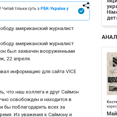
Інц
укр
 Читай тільки суть з
РБК-Україна у
Нім
дет
вободу американский журналист
АНАЛ
вободу американский журналист
 он был захвачен вооруженными
к, 22 апреля.
авал информацию для сайта VICE
ь, что наш коллега и друг Саймон
чно освобожден и находится в
Кост
и бы поблагодарить всех за
корес
Май
ремя. Из уважения к Саймону и