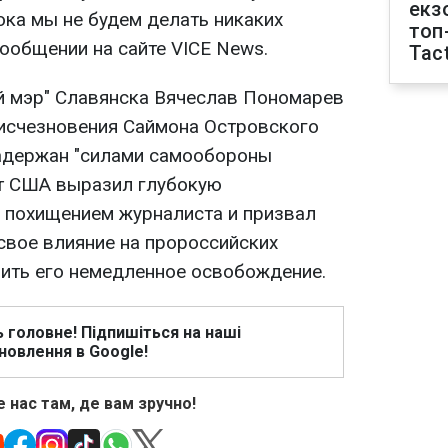
екз
ока мы не будем делать никаких
топ
сообщении на сайте VICE News.
Tact
й мэр" Славянска Вячеслав Пономарев
исчезновения Саймона Островского
задержан "силами самообороны
нт США выразил глубокую
с похищением журналиста и призвал
свое влияние на пророссийских
чить его немедленное освобождение.
ь головне! Підпишіться на наші
новлення в Google!
 нас там, де вам зручно!