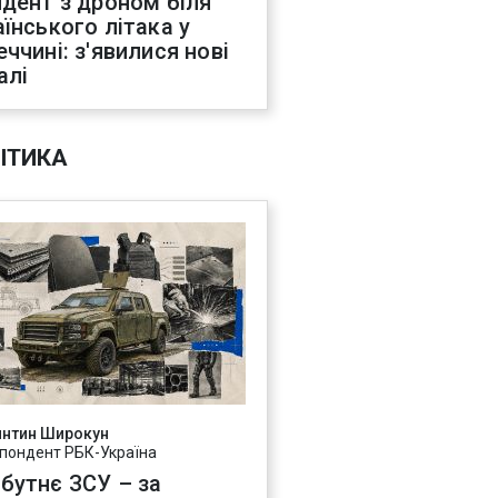
идент з дроном біля
аїнського літака у
еччині: з'явилися нові
алі
ІТИКА
янтин Широкун
пондент РБК-Україна
бутнє ЗСУ – за