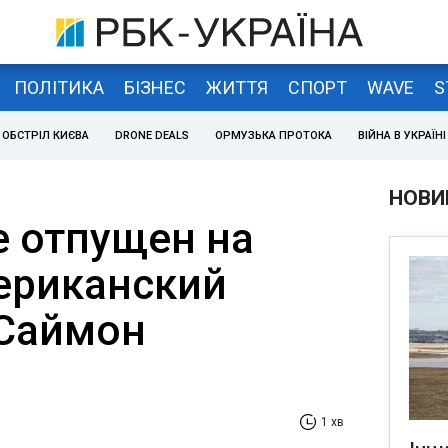
ПОЛІТИКА
БІЗНЕС
ЖИТТЯ
СПОРТ
WAVE
S
ОБСТРІЛ КИЄВА
DRONE DEALS
ОРМУЗЬКА ПРОТОКА
ВІЙНА В УКРАЇНІ
НОВИ
е отпущен на
ериканский
 Саймон
1 хв