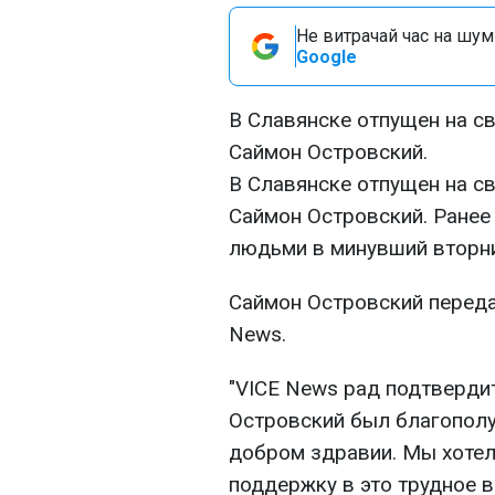
Не витрачай час на шум!
Google
В Славянске отпущен на с
Саймон Островский.
В Славянске отпущен на с
Саймон Островский. Ранее
людьми в минувший вторни
Саймон Островский перед
News.
"VICE News рад подтвердит
Островский был благополу
добром здравии. Мы хотел
поддержку в это трудное в