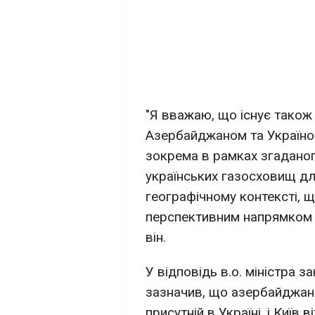
"Я вважаю, що існує також
Азербайджаном та Україною
зокрема в рамках згадано
українських газосховищ д
географічному контексті,
перспективним напрямком н
він.
У відповідь в.о. міністра 
зазначив, що азербайджан
присутній в Україні, і Київ