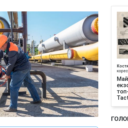
Кост
корес
Май
екз
топ
Tact
ГОЛО