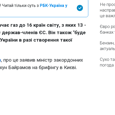
Не про
 Читай тільки суть з
РБК-Україна у
насправ
це важ
ає газ до 16 країн світу, з яких 13 -
Євро рі
0 держав-членів ЄС. Він також "буде
банках 
 України в разі створення такої
Бензин,
актуаль
Сухо та
а
, про це заявив міністр закордонних
погода 
ун Байрамов на брифінгу в Києві.