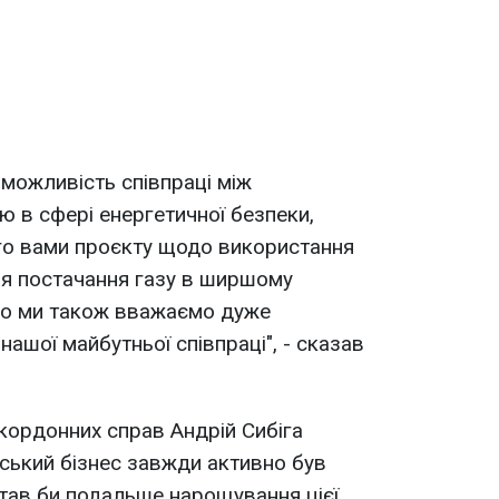
 можливість співпраці між
 в сфері енергетичної безпеки,
го вами проєкту щодо використання
ля постачання газу в ширшому
 що ми також вважаємо дуже
ашої майбутньої співпраці", - сказав
закордонних справ Андрій Сибіга
ський бізнес завжди активно був
 вітав би подальше нарощування цієї