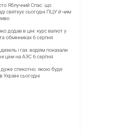
сто Яблучний Спас: що
ді святкує сьогодні ПЦУ й чим
ливо
зко додав в ціні: курс валют у
та обмінниках 6 серпня
 дизель і газ: водіям показали
ні ціни на АЗС 6 серпня
 дуже спекотно: якою буде
в Україні сьогодні