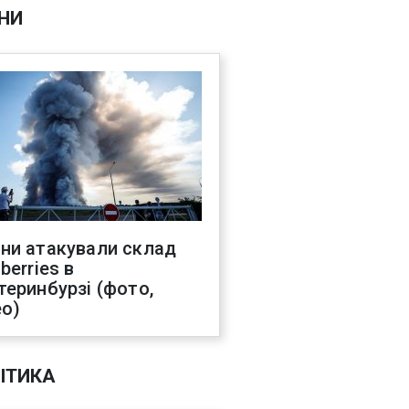
НИ
ни атакували склад
berries в
теринбурзі (фото,
ео)
ІТИКА