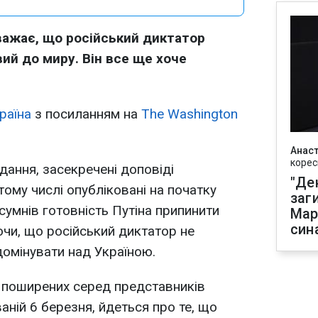
важає, що російський диктатор
ий до миру. Він все ще хоче
раїна
з посиланням на
The Washington
Анаст
корес
ання, засекречені доповіді
"Де
тому числі опубліковані на початку
заг
 сумнів готовність Путіна припинити
Мар
син
ючи, що російський диктатор не
 домінувати над Україною.
к, поширених серед представників
ваній 6 березня, йдеться про те, що