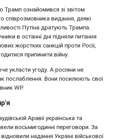
о Трамп ознайомився зі звітом
го співрозмовника видання, деякі
ливості Путіна дратують Трампа.
ники в останні дні підняли питання
ових жорстких санкцій проти Росії,
одитися припинити війну.
че укласти угоду. А росіяни не
к послаблення. Вони посилюють свої
овник WP.
р'я
удівській Аравії українська та
вели восьмигодинні переговори. За
відновили надання Україні військової