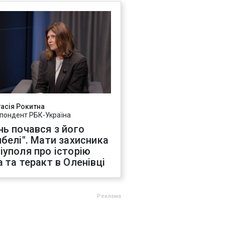
асія Рокитна
пондент РБК-Україна
нь почався з його
ибелі". Мати захисника
іуполя про історію
а та теракт в Оленівці