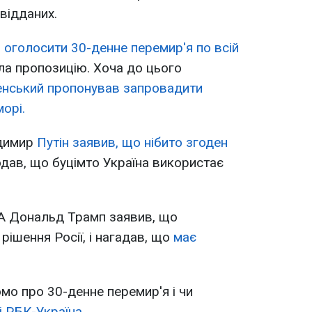
відданих.
оголосити 30-денне перемир'я по всій
ла пропозицію. Хоча до цього
енський пропонував запровадити
морі.
одимир
Путін заявив, що нібито згоден
дав, що буцімто Україна використає
А Дональд Трамп заявив, що
рішення Росії, і нагадав, що
має
мо про 30-денне перемир'я і чи
і РБК-Україна.