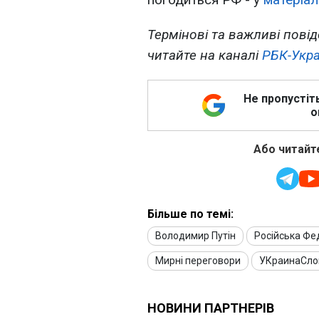
Термінові та важливі повід
читайте на каналі
РБК-Укра
Не пропустіт
о
Або читайте
Більше по темі:
Володимир Путін
Російська Фе
Мирні переговори
УКраинаСло