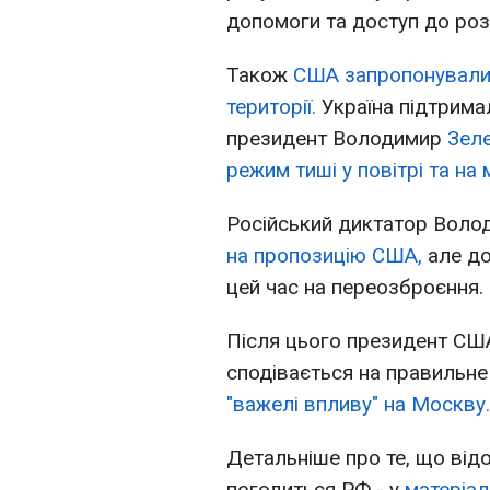
допомоги та доступ до роз
Також
США запропонували 
території.
Україна підтрима
президент Володимир
Зел
режим тиші у повітрі та на 
Російський диктатор Вол
на пропозицію США,
але до
цей час на переозброєння.
Після цього президент СШ
сподівається на правильне 
"важелі впливу" на Москву.
Детальніше про те, що відо
погодиться РФ - у
матеріал