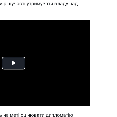
ний рішучості утримувати владу над
Play
Video
ь на меті оцінювати дипломатію