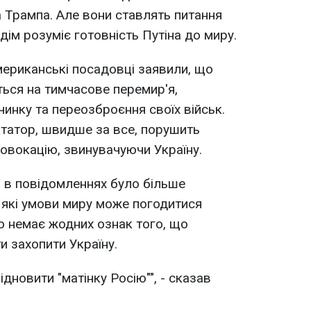
Трампа. Але вони ставлять питання
 дім розуміє готовність Путіна до миру.
американські посадовці заявили, що
иться на тимчасове перемир'я,
инку та переозброєння своїх військ.
иктатор, швидше за все, порушить
овокацію, звинувачуючи Україну.
о в повідомленнях було більше
 які умови миру може погодитися
що немає жодних ознак того, що
и захопити Україну.
ідновити "матінку Росію"", - сказав