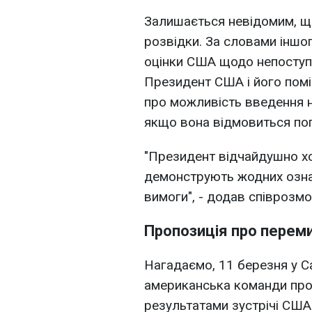
Залишається невідомим, щ
розвідки. За словами іншо
оцінки США щодо непоступ
Президент США і його поміч
про можливість введення н
якщо вона відмовиться пог
"Президент відчайдушно хо
демонструють жодних озна
вимоги", - додав співрозм
Пропозиція про переми
Нагадаємо, 11 березня у Са
американська команди про
результатами зустрічі США 