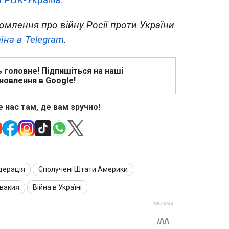
омлення про війну Росії проти України
їна в Telegram
.
ь головне! Підпишіться на наші
новлення в Google!
 нас там, де вам зручно!
дерація
Сполучені Штати Америки
вакия
Війна в Україні