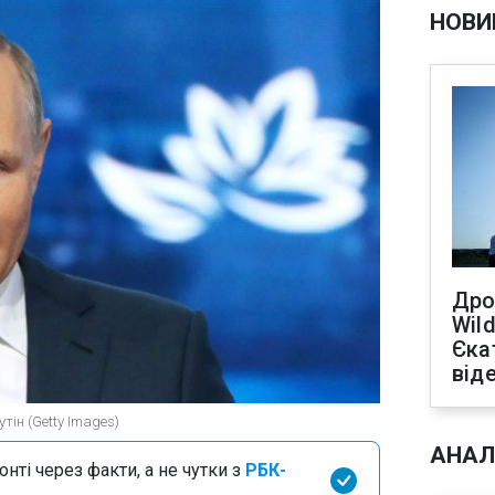
НОВИ
Дро
Wild
Єка
від
тін (Getty Images)
АНАЛ
нті через факти, а не чутки з
РБК-