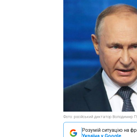
Фото: російський диктатор Володимир Пу
Розумій ситуацію на фро
Україна у Google