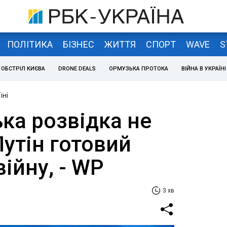
ПОЛІТИКА
БІЗНЕС
ЖИТТЯ
СПОРТ
WAVE
S
ОБСТРІЛ КИЄВА
DRONE DEALS
ОРМУЗЬКА ПРОТОКА
ВІЙНА В УКРАЇНІ
їні
ка розвідка не
Путін готовий
ійну, - WP
3 хв