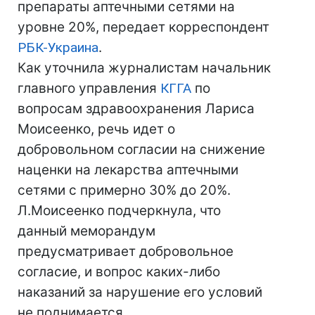
препараты аптечными сетями на
уровне 20%, передает корреспондент
РБК-Украина
.
Как уточнила журналистам начальник
главного управления
КГГА
по
вопросам здравоохранения Лариса
Моисеенко, речь идет о
добровольном согласии на снижение
наценки на лекарства аптечными
сетями с примерно 30% до 20%.
Л.Моисеенко подчеркнула, что
данный меморандум
предусматривает добровольное
согласие, и вопрос каких-либо
наказаний за нарушение его условий
не поднимается.