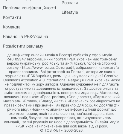
Розваги
Політика конфіденційності
Lifestyle
Контакти
Команда
Вакансії в РБК-Україна
Розмістити рекламу
Ідентифікатор онлайн-медіа в Реєстрі суб’єктів у сфері медіа —
R40-05347 Інформаційний портал «РБК-Україна» має тримовну
версію (українську, російську та англійську), головна сторінка
порталу -
https://www.rbc.ua
. Фотографії, зображення належать їх
правовласникам. Всі фотографії на Порталі, авторами яких є
журналісти «РБК-Україна», розміщені на умовах ліцензії Creative
Commons Attribution 4.0 International. Редакція «РБК-Україна» може
не поділяти точку зору авторів. Оціночні судження не підлягають
спростуванню та доведенню їх правдивості. За достовірність та
зміст реклами відповідальність несе рекламодавець. Матеріали,
позначені плашкою: «Прес-релізи», «Спецпроект», «Партнерський
матеріал», «Promo», «Благодійність», «Резонанс» розміщуються на
правах реклами і призначені, як правило, для осіб, які досягли 21-
річного віку. «Новини компанії» - це інформаційний формат, що
охоплює новини, події та оголошення, пов'язані з діяльністю
компаній, базуються на пресрелізах, які випускають самі
компанії, і за які редакція не несе відповідальність. Онлайн-медіа
«РБК-Україна» призначене для осіб віком від 21 року.
© ТОВ «УБТ», 2006-2026.