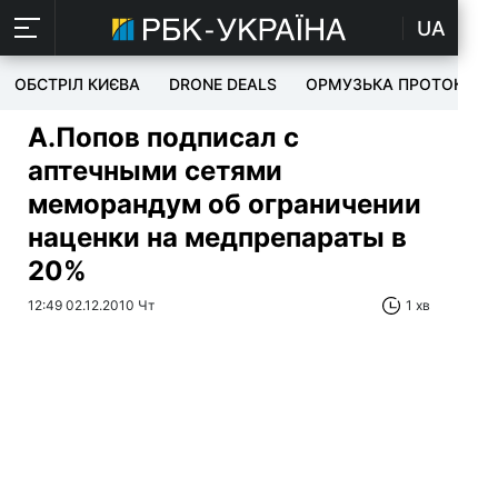
UA
ОБСТРІЛ КИЄВА
DRONE DEALS
ОРМУЗЬКА ПРОТОКА
А.Попов подписал с
аптечными сетями
меморандум об ограничении
наценки на медпрепараты в
20%
12:49 02.12.2010 Чт
1 хв