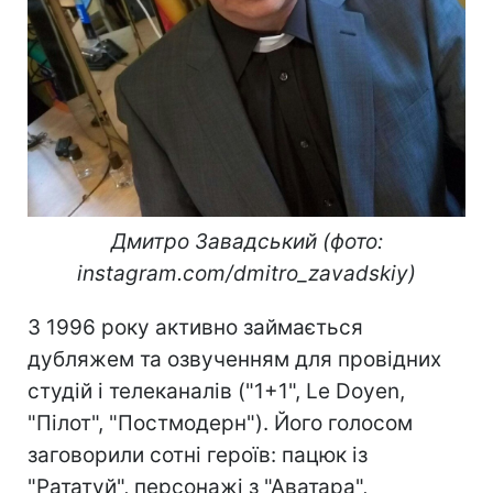
Дмитро Завадський (фото:
instagram.com/dmitro_zavadskiy)
З 1996 року активно займається
дубляжем та озвученням для провідних
студій і телеканалів ("1+1", Le Doyen,
"Пілот", "Постмодерн"). Його голосом
заговорили сотні героїв: пацюк із
"Рататуй", персонажі з "Аватара",