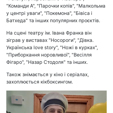
"Команди А", "Парочки копів", "Малкольма
у центрі уваги", "Покемона", "Бівіса і
Батхеда" та інших популярних проєктів.
На сцені театру ім. Івана Франка він
зіграв у виставах "Носороги", "Дівка.
Українська love story", "Ножі в курках",
"Приборкання норовливої", "Весілля
Фігаро", "Назар Стодоля" та інших.
Також знімається у кіно і серіалах,
захоплюється кікбоксингом.