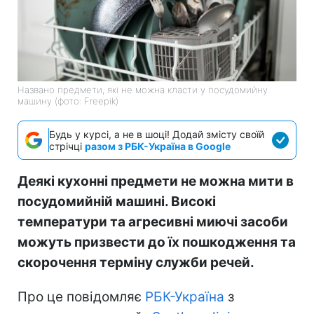
Названо предмети, які не можна класти у посудомийну
машину (фото: Freepik)
Будь у курсі, а не в шоці! Додай змісту своїй
стрічці
разом з РБК-Україна в Google
Деякі кухонні предмети не можна мити в
посудомийній машині. Високі
температури та агресивні миючі засоби
можуть призвести до їх пошкодження та
скорочення терміну служби речей.
Про це повідомляє
РБК-Україна
з