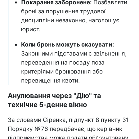
Покарання заборонене:
Позбавляти
броні за порушення трудової
дисципліни незаконно, наголошує
юрист.
Коли бронь можуть скасувати:
Законними підставами є звільнення,
переведення на посаду поза
критеріями бронювання або
перевищення квоти.
Анулювання через "Дію" та
технічне 5-денне вікно
За словами Сіренка, підпункт 8 пункту 31
Порядку №76 передбачає, що керівник
підприємства може подати обґрунтовану