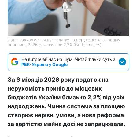
Фото: надходження від податку на нерухомість, за першу
половину 2026 року склали 2,2% (Getty Images)
Не витрачай час на шум! Читай тільки суть з
РБК-Україна у Google
За 6 місяців 2026 року податок на
нерухомість приніс до місцевих
бюджетів України близько 2,2% від усіх
надходжень. Чинна система за площею
створює нерівні умови, а нова реформа
за вартістю майна досі не запрацювала.