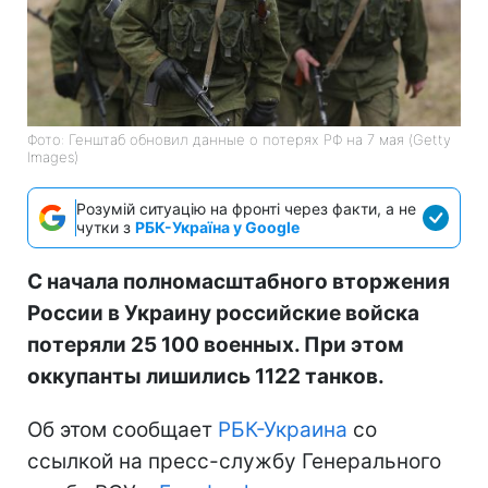
Фото: Генштаб обновил данные о потерях РФ на 7 мая (Getty
Images)
Розумій ситуацію на фронті через факти, а не
чутки з
РБК-Україна у Google
С начала полномасштабного вторжения
России в Украину российские войска
потеряли 25 100 военных. При этом
оккупанты лишились 1122 танков.
Об этом сообщает
РБК-Украина
со
ссылкой на пресс-службу Генерального