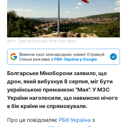
Фото: Прапор Болгарії (flickr com swiv)
Вимкни хаос міжнародних новин! Отримуй
тільки важливе з
РБК-Україна у Google
Болгарське Міноборони заявило, що
дрон, який вибухнув 8 серпня, міг бути
українською приманкою "Мая". У МЗС
України наголосили, що навмисно нічого
в бік країни не спрямовували.
Про це повідомляє
РБК-Україна
з