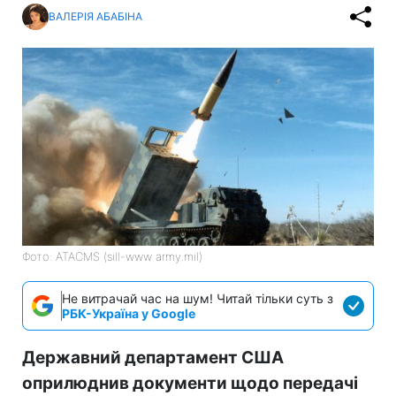
ВАЛЕРІЯ АБАБІНА
Фото: ATACMS (sill-www army.mil)
Не витрачай час на шум! Читай тільки суть з
РБК-Україна у Google
Державний департамент США
оприлюднив документи щодо передачі