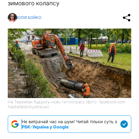
зимового колапсу
ЮЛІЯ БОЙКО
На Теремках будують нову теплотрасу (фото: facebook.com
NasheMistoVyshneve)
Не витрачай час на шум! Читай тільки суть з
РБК-Україна у Google