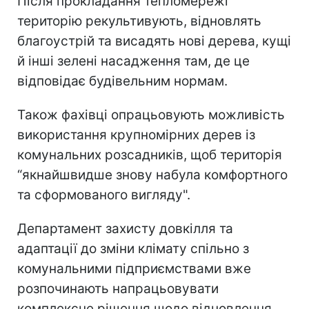
Після прокладання тепломережі
територію рекультивують, відновлять
благоустрій та висадять нові дерева, кущі
й інші зелені насадження там, де це
відповідає будівельним нормам.
Також фахівці опрацьовують можливість
використання крупномірних дерев із
комунальних розсадників, щоб територія
“якнайшвидше знову набула комфортного
та сформованого вигляду".
Департамент захисту довкілля та
адаптації до зміни клімату спільно з
комунальними підприємствами вже
розпочинають напрацьовувати
комплексне рішення щодо відновлення