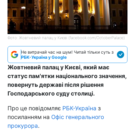
Фото: Жовтневий палац у Києві (facebook.com/OctoberPalace)
Не витрачай час на шум! Читай тільки суть з
РБК-Україна у Google
Жовтневий палац у Києві, який має
статус пам'ятки національного значення,
повернуть державі після рішення
Господарського суду столиці.
Про це повідомляє
РБК-Україна
з
посиланням на
Офіс генерального
прокурора
.