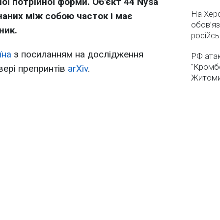
ої потрійної форми. Об'єкт 44 Nysa
На Хер
наних між собою часток і має
обов’яз
ник.
російсь
їна
з посиланням на дослідження
РФ ата
"Кромб
вері препринтів
arXiv
.
Житоми