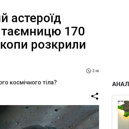
й астероїд
 таємницю 170
скопи розкрили
2 хв
ого космічного тіла?
АНАЛ