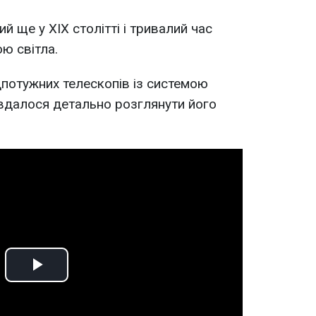
й ще у XIX столітті і тривалий час
ю світла.
потужних телескопів із системою
вдалося детально розглянути його
Play
Video