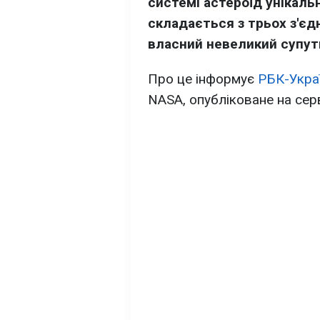
системі астероїд унікальн
складається з трьох з'єд
власний невеликий супут
Про це інформує
РБК-Укра
NASA, опубліковане на сер