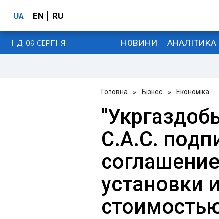
UA
EN
RU
НОВИНИ
АНАЛІТИКА
НД, 09 СЕРПНЯ
Головна
»
Бізнес
»
Економіка
"Укргаздоб
C.A.C. подп
соглашение
установки 
стоимостью