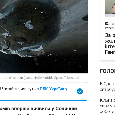
Юлія
керів
За р
жал
інт
Ген
ГОЛО
кладної форми (фото: NASA Hubble Space Telescope)
В Одесь
 Читай тільки суть з
РБК-Україна у
автобус
Кілька 
сили ут
омів вперше виявила у Сонячній
роботи