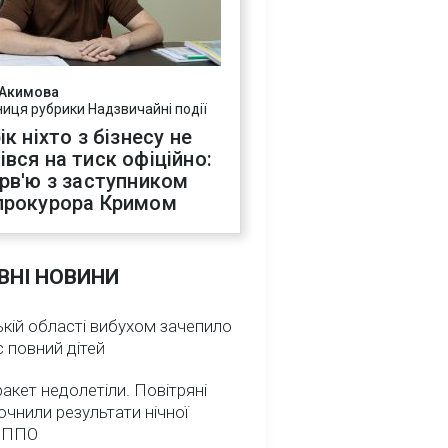
 Акимова
ниця рубрики Надзвичайні події
ік ніхто з бізнесу не
івся на тиск офіційно:
ерв'ю з заступником
прокурора Кримом
ВНІ НОВИНИ
кій області вибухом зачепило
 повний дітей
ракет недолетіли. Повітряні
очнили результати нічної
 ППО