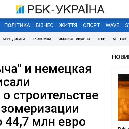
ПОЛІТИКА
БІЗНЕС
ЖИТТЯ
СПОРТ
WAVE
S
КУРС ДОЛАРА
ЕКОНОМІКА
ОСОБИСТІ ФІНАНСИ
TECH
MILTECH
НОВИ
ыча" и немецкая
исали
 о строительстве
изомеризации
 44,7 млн евро