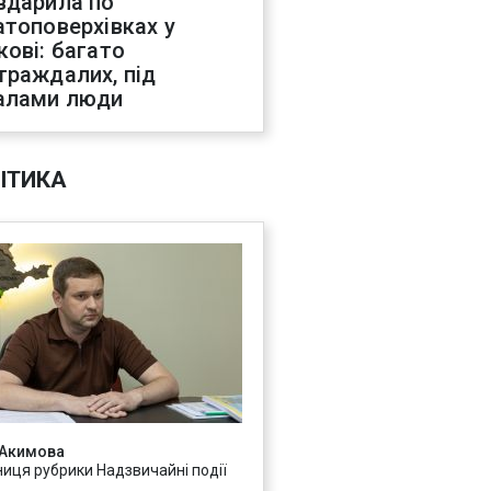
вдарила по
атоповерхівках у
кові: багато
траждалих, під
алами люди
ІТИКА
 Акимова
ниця рубрики Надзвичайні події