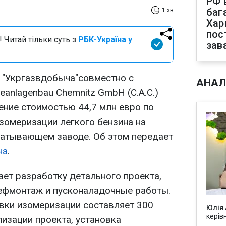
РФ 
баг
1 хв
Хар
пос
 Читай тільки суть з
РБК-Україна у
зав
 "Укргазвдобыча"совместно с
АНАЛ
anlagenbau Chemnitz GmbH (C.A.C.)
ение стоимостью 44,7 млн евро по
зомеризации легкого бензина на
атывающем заводе. Об этом передает
на
.
ет разработку детального проекта,
ефмонтаж и пусконаладочные работы.
вки изомеризации составляет 300
Юлія
керів
лизации проекта, установка