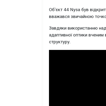
Об'єкт 44 Nysa був відкрити
вважався звичайною точко
Завдяки використанню над
адаптивної оптики вченим 
структуру.