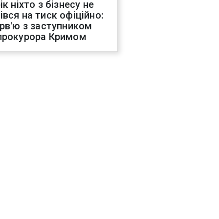
ік ніхто з бізнесу не
івся на тиск офіційно:
ерв'ю з заступником
прокурора Кримом