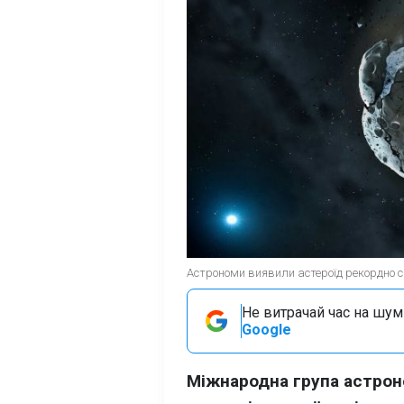
Астрономи виявили астероїд рекордно с
Не витрачай час на шум!
Google
Міжнародна група астрон