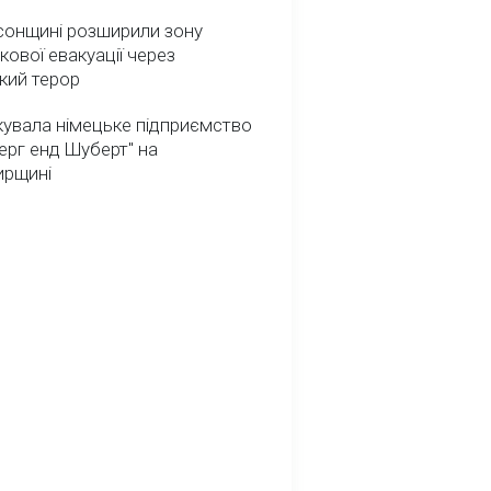
сонщині розширили зону
кової евакуації через
кий терор
кувала німецьке підприємство
ерг енд Шуберт" на
рщині