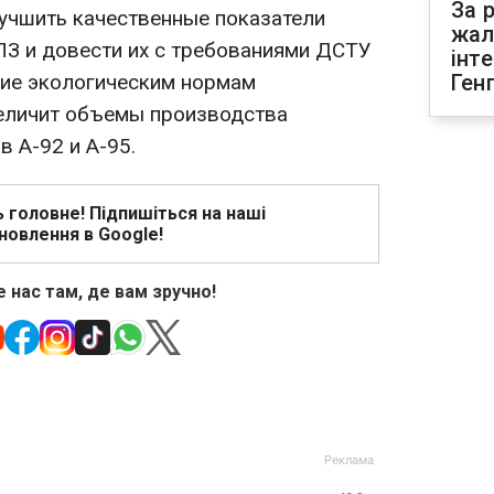
За р
учшить качественные показатели
жал
З и довести их с требованиями ДСТУ
інт
щие экологическим нормам
Ген
еличит объемы производства
 А-92 и А-95.
ь головне! Підпишіться на наші
новлення в Google!
 нас там, де вам зручно!