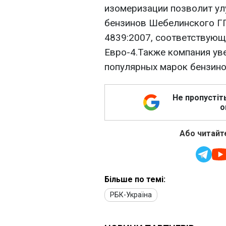
изомеризации позволит ул
бензинов Шебелинского ГП
4839:2007, соответствую
Евро-4.Также компания ув
популярных марок бензинов
Не пропустіт
о
Або читайте
Більше по темі:
РБК-Україна