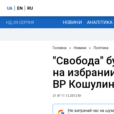
UA
EN
RU
НОВИНИ
АНАЛІТИКА
НД, 09 СЕРПНЯ
Головна
»
Новини
»
Політика
"Свобода" б
на избрани
ВР Кошулин
21:47 11.12.2012 Вт
Не витрачай час на шум!