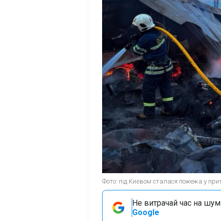
Фото: під Києвом сталася пожежа у прит
Не витрачай час на шум!
Google