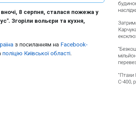
будинок
наслідк
 вночі, 8 серпня, сталася пожежа у
ус". Згоріли вольєри та кухня,
Затрима
Карчука
ексклюз
раїна
з посиланням на
Facebook-
"Безкош
а
поліцію Київської області
.
мільйон
переве
"Птахи 
С-400, 