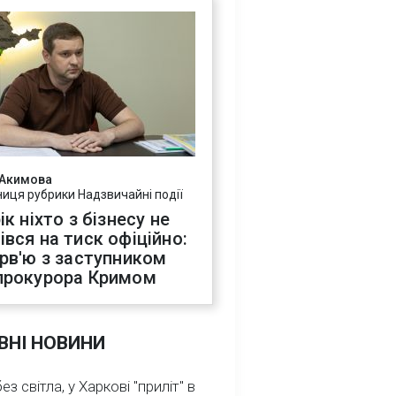
 Акимова
ниця рубрики Надзвичайні події
ік ніхто з бізнесу не
івся на тиск офіційно:
ерв'ю з заступником
прокурора Кримом
ВНІ НОВИНИ
з світла, у Харкові "приліт" в