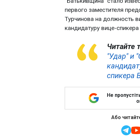
"Батькивщина" стало извес
первого заместителя пред
Турчинова на должность ви
кандидатуру вице-спикера 
Читайте 
"Удар" и
кандидат
спикера В
Не пропустіт
о
Або читайте