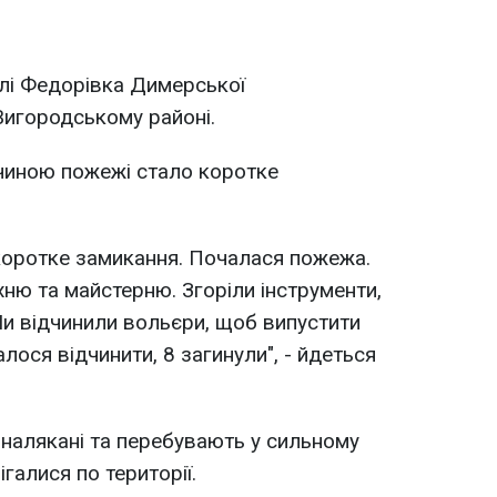
лі Федорівка Димерської
Вигородському районі.
ичиною пожежі стало коротке
 коротке замикання. Почалася пожежа.
хню та майстерню. Згоріли інструменти,
Ми відчинили вольєри, щоб випустити
алося відчинити, 8 загинули", - йдеться
 налякані та перебувають у сильному
ігалися по території.