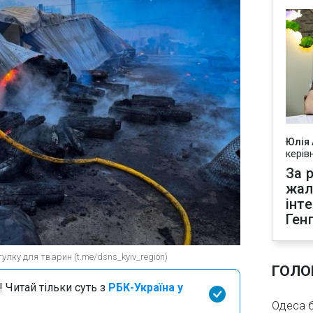
Юлія
керів
За р
жал
інт
Ген
улку для тварин (t.me/dsns_kyiv_region)
ГОЛО
 Читай тільки суть з
РБК-Україна у
Одеса бе