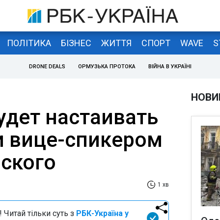
ПОЛІТИКА
БІЗНЕС
ЖИТТЯ
СПОРТ
WAVE
S
DRONE DEALS
ОРМУЗЬКА ПРОТОКА
ВІЙНА В УКРАЇНІ
НОВИ
удет настаивать
и вице-спикером
ского
1 хв
 Читай тільки суть з
РБК-Україна у