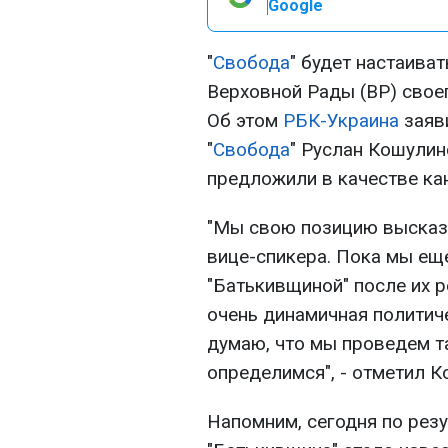
Google
"
Свобода
" будет настаива
Верховной Рады (ВР) свое
Об этом
РБК-Украина
заяв
"
Свобода
" Руслан Кошулин
предложили в качестве кан
"Мы свою позицию высказа
вице-спикера. Пока мы ещ
"Батькивщиной" после их 
очень динамичная политиче
думаю, что мы проведем т
определимся", - отметил К
Напомним, сегодня по рез