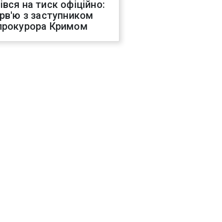
івся на тиск офіційно:
ерв'ю з заступником
прокурора Кримом