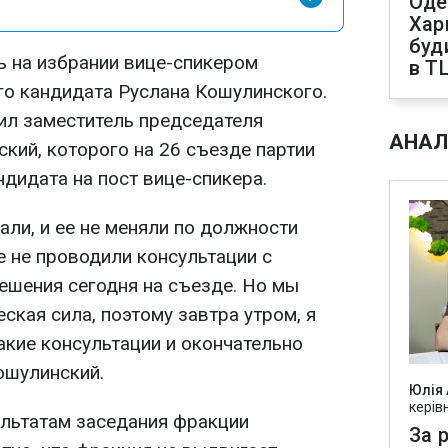
Оде
Харк
буд
ть на избрании вице-спикером
в Т
го кандидата Руслана Кошулинского.
ил заместитель председателя
АНАЛ
ский, которого на 26 съезде партии
дидата на пост вице-спикера.
ли, и ее не меняли по должности
е не проводили консультации с
решения сегодня на съезде. Но мы
ская сила, поэтому завтра утром, я
акие консультации и окончательно
ошулинский.
Юлія
керів
ультатам заседания фракции
За р