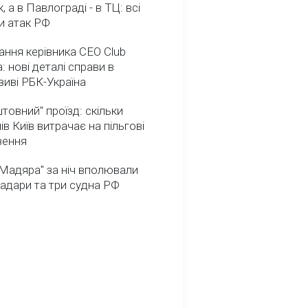
, а в Павлограді - в ТЦ: всі
и атак РФ
ння керівника CEO Club
: нові деталі справи в
иві РБК-Україна
товний" проїзд: скільки
ів Київ витрачає на пільгові
зення
Мадяра" за ніч вполювали
радари та три судна РФ