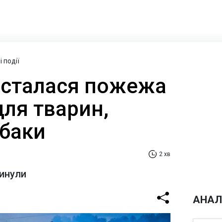
 події
 сталася пожежа
для тварин,
обаки
2 хв
гинули
АНАЛ