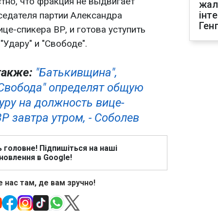
тно, что фракция не выдвигает
жал
інт
седателя партии Александра
Ген
це-спикера ВР, и готова уступить
"Удару" и "Свободе".
также:
"Батькивщина",
 "Свобода" определят общую
уру на должность вице-
Р завтра утром, - Соболев
ь головне! Підпишіться на наші
новлення в Google!
 нас там, де вам зручно!