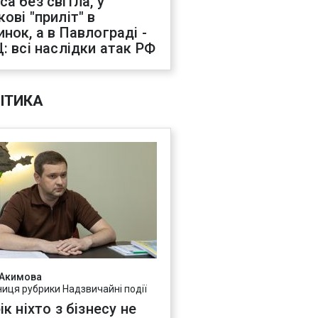
са без світла, у
ові "приліт" в
инок, а в Павлограді -
Ц: всі наслідки атак РФ
ІТИКА
 Акимова
ниця рубрики Надзвичайні події
ік ніхто з бізнесу не