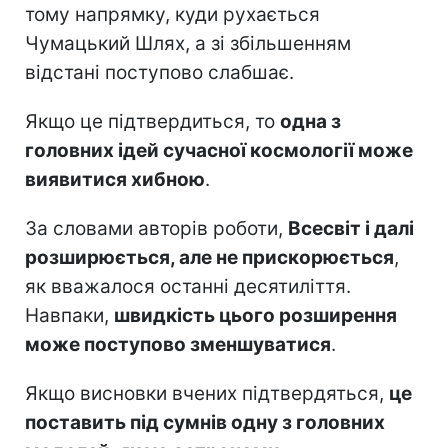
тому напрямку, куди рухається
Чумацький Шлях, а зі збільшенням
відстані поступово слабшає.
Якщо це підтвердиться, то
одна з
головних ідей сучасної космології може
виявитися хибною
.
За словами авторів роботи,
Всесвіт і далі
розширюється, але не прискорюється
,
як вважалося останні десятиліття.
Навпаки,
швидкість цього розширення
може поступово зменшуватися
.
Якщо висновки вчених підтвердяться,
це
поставить під сумнів одну з головних