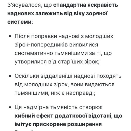
З'ясувалося, що
стандартна яскравість
наднових залежить від віку зоряної
системи
:
Після поправки наднові з молодших
зірок-попередників виявилися
систематично тьмянішими за ті, що
утворилися від старіших зірок;
Оскільки віддаленіші наднові походять
від молодших зірок, вони видаються
тьмянішими, ніж є насправді;
Ця надмірна тьмяність створює
хибний ефект додаткової відстані, що
імітує прискорене розширення