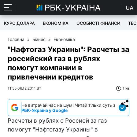
UA
КУРС ДОЛАРА
ЕКОНОМІКА
ОСОБИСТІ ФІНАНСИ
TEC
Головна
»
Бізнес
»
Економіка
"Нафтогаз Украины": Расчеты за
российский газ в рублях
помогут компании в
привлечении кредитов
11:55 06.12.2011 Вт
1 хв
Не витрачай час на шум! Читай тільки суть з
РБК-Україна у Google
Расчеты в рублях с Россией за газ
помогут "Нафтогазу Украины" в