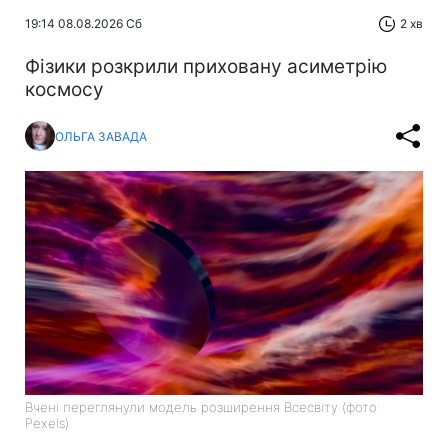
19:14 08.08.2026 Сб
2 хв
Фізики розкрили приховану асиметрію
космосу
ОЛЬГА ЗАВАДА
Вчені переглянули модель розширення Всесвіту (фото:
Pexels)