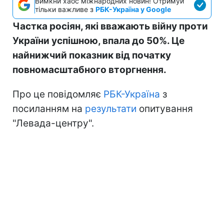
Вимкни хаос міжнародних новин! Отримуй
тільки важливе з
РБК-Україна у Google
Частка росіян, які вважають війну проти
України успішною, впала до 50%. Це
найнижчий показник від початку
повномасштабного вторгнення.
Про це повідомляє
РБК-Україна
з
посиланням на
результати
опитування
"Левада-центру".