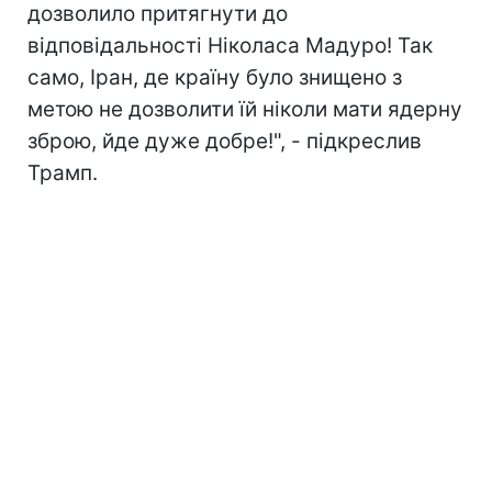
дозволило притягнути до
відповідальності Ніколаса Мадуро! Так
само, Іран, де країну було знищено з
метою не дозволити їй ніколи мати ядерну
зброю, йде дуже добре!", - підкреслив
Трамп.