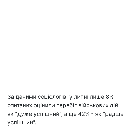
За даними соціологів, у липні лише 8%
опитаних оцінили перебіг військових дій
як "дуже успішний", а ще 42% - як "радше
успішний".