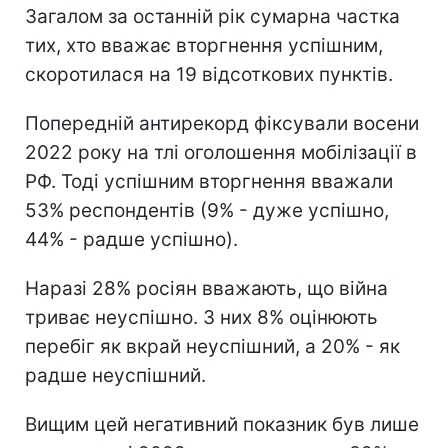
Загалом за останній рік сумарна частка
тих, хто вважає вторгнення успішним,
скоротилася на 19 відсоткових пунктів.
Попередній антирекорд фіксували восени
2022 року на тлі оголошення мобілізації в
РФ. Тоді успішним вторгнення вважали
53% респондентів (9% - дуже успішно,
44% - радше успішно).
Наразі 28% росіян вважають, що війна
триває неуспішно. З них 8% оцінюють
перебіг як вкрай неуспішний, а 20% - як
радше неуспішний.
Вищим цей негативний показник був лише