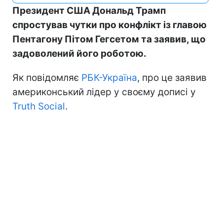
Президент США Дональд Трамп
спростував чутки про конфлікт із главою
Пентагону Пітом Гегсетом та заявив, що
задоволений його роботою.
Як повідомляє
РБК-Україна
, про це заявив
америконський лідер у своєму дописі у
Truth Social
.