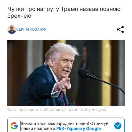
Чутки про напругу Трамп назвав повною
брехнею
СЕРГІЙ КОЗАЧУК
Фото: президент США Дональд Трамп (Getty Images)
Вимкни хаос міжнародних новин! Отримуй
тільки важливе з
РБК-Україна у Google