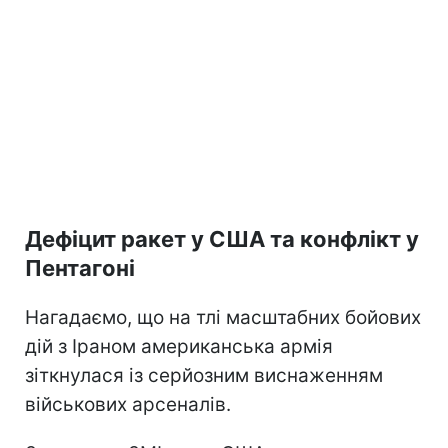
Дефіцит ракет у США та конфлікт у
Пентагоні
Нагадаємо, що на тлі масштабних бойових
дій з Іраном американська армія
зіткнулася із серйозним виснаженням
військових арсеналів.