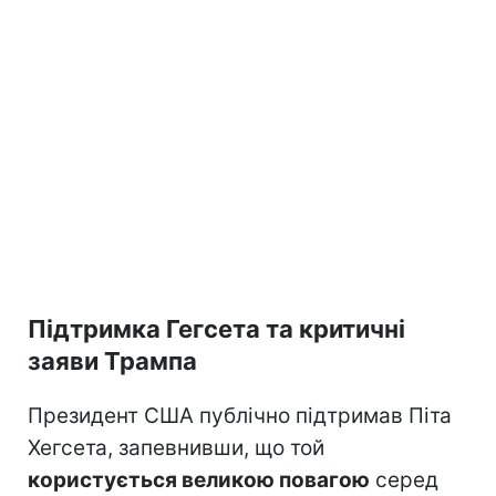
Підтримка Гегсета та критичні
заяви Трампа
Президент США публічно підтримав Піта
Хегсета, запевнивши, що той
користується великою повагою
серед