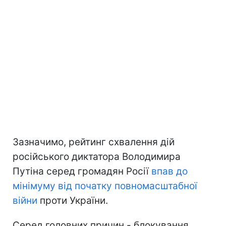
Зазначимо, рейтинг схвалення дій
російського диктатора Володимира
Путіна серед громадян Росії
впав до
мінімуму
від початку повномасштабної
війни
проти України.
Серед головних причин - блокування