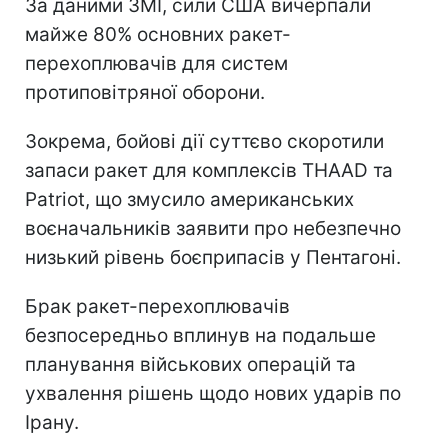
За даними ЗМІ, сили США вичерпали
майже 80% основних ракет-
перехоплювачів для систем
протиповітряної оборони.
Зокрема, бойові дії суттєво скоротили
запаси ракет для комплексів THAAD та
Patriot, що змусило американських
воєначальників заявити про небезпечно
низький рівень боєприпасів у Пентагоні.
Брак ракет-перехоплювачів
безпосередньо вплинув на подальше
планування військових операцій та
ухвалення рішень щодо нових ударів по
Ірану.