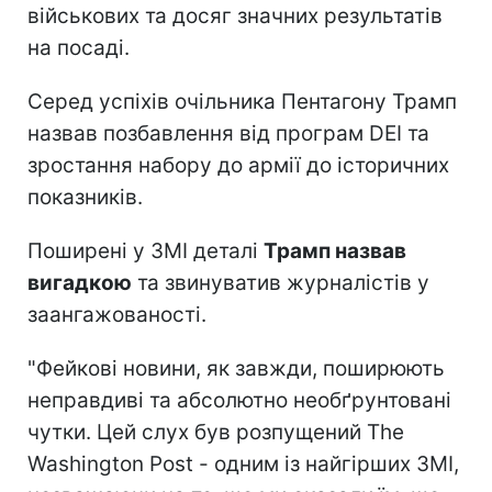
військових та досяг значних результатів
на посаді.
Серед успіхів очільника Пентагону Трамп
назвав позбавлення від програм DEI та
зростання набору до армії до історичних
показників.
Поширені у ЗМІ деталі
Трамп назвав
вигадкою
та звинуватив журналістів у
заангажованості.
"Фейкові новини, як завжди, поширюють
неправдиві та абсолютно необґрунтовані
чутки. Цей слух був розпущений The
Washington Post - одним із найгірших ЗМІ,