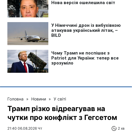
Головна
»
Новини
»
У світі
Трамп різко відреагував на
чутки про конфлікт з Гегсетом
21:40 06.08.2026 Чт
2 хв