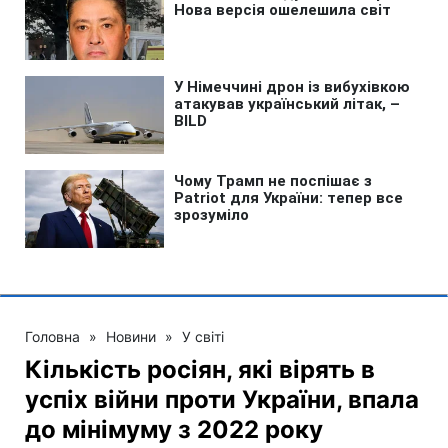
Головна
»
Новини
»
У світі
Кількість росіян, які вірять в
успіх війни проти України, впала
до мінімуму з 2022 року