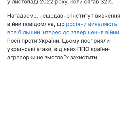
у листопаді 2022 року, коли сягав 32%.
Нагадаємо, нещодавно Інститут вивчення
війни повідомляв, що
росіяни виявляють
все більший інтерес до завершення війни
Росії проти України. Цьому посприяли
українські атаки, від яких ППО країни-
агресорки не змогла їх захистити.