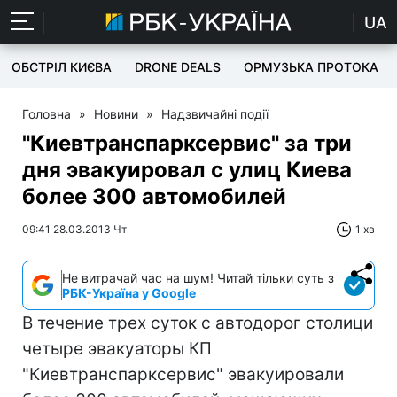
UA
ОБСТРІЛ КИЄВА
DRONE DEALS
ОРМУЗЬКА ПРОТОКА
Головна
»
Новини
»
Надзвичайні події
"Киевтранспарксервис" за три
дня эвакуировал с улиц Киева
более 300 автомобилей
09:41 28.03.2013 Чт
1 хв
Не витрачай час на шум! Читай тільки суть з
РБК-Україна у Google
В течение трех суток с автодорог столици
четыре эвакуаторы КП
"Киевтранспарксервис" эвакуировали