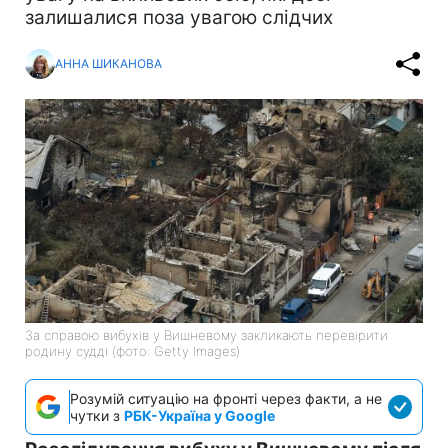
залишалися поза увагою слідчих
АННА ШИКАНОВА
За справою вибухів у Вишневому закликають перевірити
родину судді (фото: Getty Images)
Розумій ситуацію на фронті через факти, а не
чутки з
РБК-Україна у Google