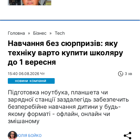
Головна
»
Бізнес
»
Tech
Навчання без сюрпризів: яку
техніку варто купити школяру
до 1 вересня
15:40 06.08.2026 Чт
3 хв
Підготовка ноутбука, планшета чи
зарядної станції заздалегідь забезпечить
безперебійне навчання дитини у будь-
якому форматі - офлайн, онлайн чи
змішаному
ЮЛІЯ БОЙКО