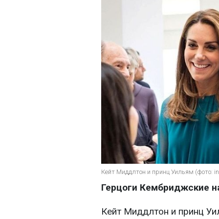
Кейт Миддлтон и принц Уильям (фото: in
Герцоги Кембриджские на
Кейт Миддлтон и принц Уил