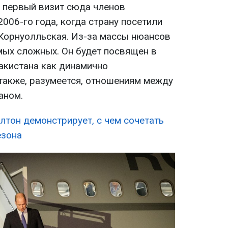
о первый визит сюда членов
006-го года, когда страну посетили
 Корнуолльская. Из-за массы нюансов
мых сложных. Он будет посвящен в
акистана как динамично
также, разумеется, отношениям между
аном.
лтон демонстрирует, с чем сочетать
езона