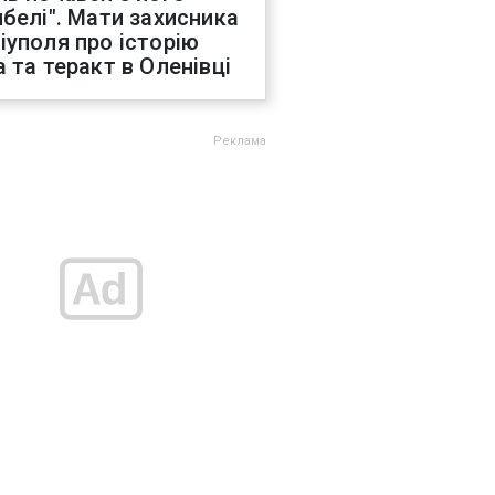
ибелі". Мати захисника
іуполя про історію
а та теракт в Оленівці