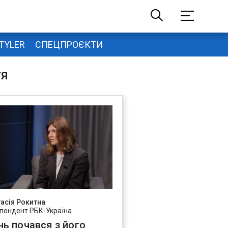
TYLER
СПЕЦПРОЄКТИ
ТЯ
асія Рокитна
пондент РБК-Україна
нь почався з його