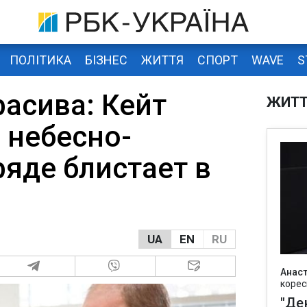
ПОЛІТИКА
БІЗНЕС
ЖИТТЯ
СПОРТ
WAVE
S
расива: Кейт
ЖИТ
 небесно-
ряде блистает в
UA
EN
RU
Анаст
корес
"Де