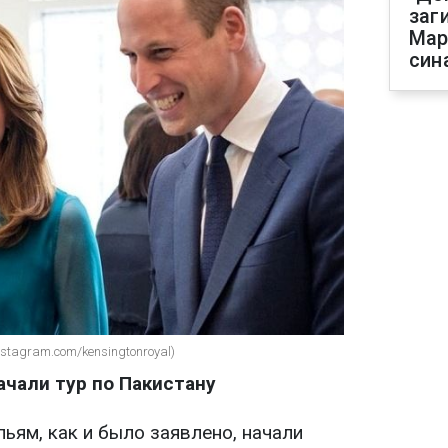
заг
Мар
син
stagram.com/kensingtonroyal)
чали тур по Пакистану
ьям, как и было заявлено, начали