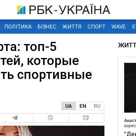
ПОЛІТИКА
БІЗНЕС
ЖИТТЯ
СПОРТ
WAVE
S
та: топ-5
ЖИТ
тей, которые
ить спортивные
UA
EN
RU
Анаст
корес
"Де