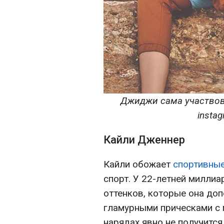
Джиджи сама участвов
instag
Кайли Дженнер
Кайли обожает
спортивны
спорт. У 22-летней милли
оттенков, которые она до
гламурными прическами с 
нарядах явно не получится