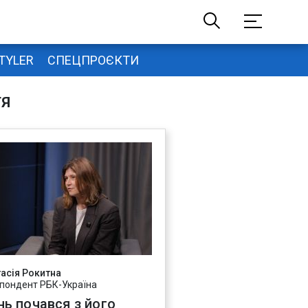
TYLER
СПЕЦПРОЄКТИ
ТЯ
асія Рокитна
пондент РБК-Україна
нь почався з його