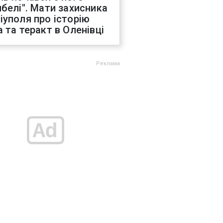
ибелі". Мати захисника
іуполя про історію
а та теракт в Оленівці