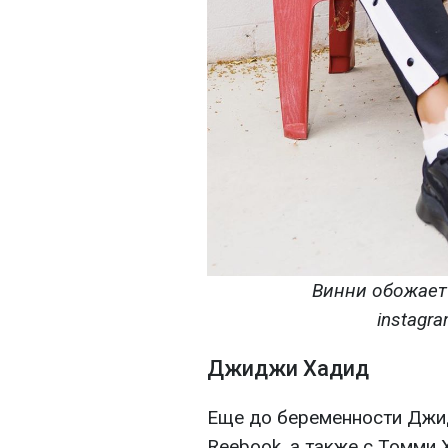
Винни обожает
instagr
Джиджи Хадид
Еще до беременности Джи
Reebook, а также с Томми 