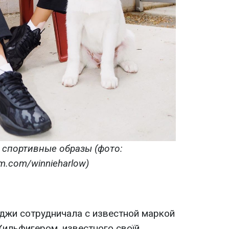
 спортивные образы (фото:
am.com/winnieharlow)
джи сотрудничала с известной маркой
Хильфигером, известного своїй