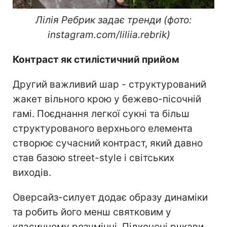
Лілія Ребрик задає тренди (фото:
instagram.com/liliia.rebrik)
Контраст як стилістичний прийом
Другий важливий шар - структурований
жакет вільного крою у бежево-пісочній
гамі. Поєднання легкої сукні та більш
структурованого верхнього елемента
створює сучасний контраст, який давно
став базою street-style і світських
виходів.
Оверсайз-силует додає образу динаміки
та робить його менш святковим у
класичному розумінні. Підкочені рукави