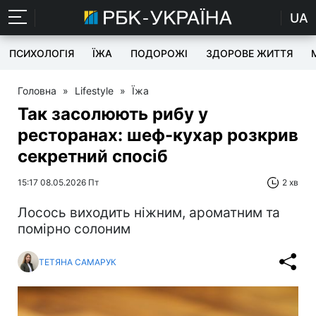
UA
ПСИХОЛОГІЯ
ЇЖА
ПОДОРОЖІ
ЗДОРОВЕ ЖИТТЯ
Головна
»
Lifestyle
»
Їжа
Так засолюють рибу у
ресторанах: шеф-кухар розкрив
секретний спосіб
15:17 08.05.2026 Пт
2 хв
Лосось виходить ніжним, ароматним та
помірно солоним
ТЕТЯНА САМАРУК