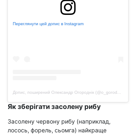
Переглянути цей допис в Instagram
Допис, поширений Олександр Огороднік (@o_gorodnik)
Як зберігати засолену рибу
Засолену червону рибу (наприклад,
лосось, форель, сьомга) найкраще