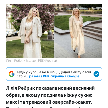
Лілія Ребрик (колаж: РБК-Україна)
Будь у курсі, а не в шоці! Додай змісту своїй
стрічці
разом з РБК-Україна в Google
Лілія Ребрик показала новий весняний
образ, в якому поєднала ніжну сукню
максі та трендовий оверсайз-жакет.