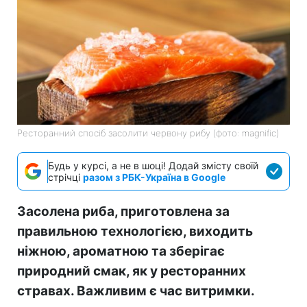
Ресторанний спосіб засолити червону рибу (фото: magnific)
Будь у курсі, а не в шоці! Додай змісту своїй
стрічці
разом з РБК-Україна в Google
Засолена риба, приготовлена за
правильною технологією, виходить
ніжною, ароматною та зберігає
природний смак, як у ресторанних
стравах. Важливим є час витримки.