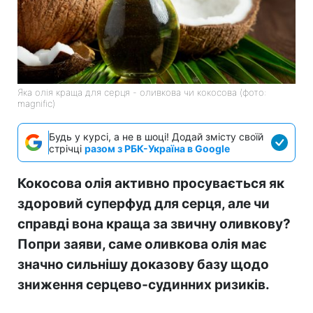
Яка олія краща для серця - оливкова чи кокосова (фото:
magnific)
Будь у курсі, а не в шоці! Додай змісту своїй
стрічці
разом з РБК-Україна в Google
Кокосова олія активно просувається як
здоровий суперфуд для серця, але чи
справді вона краща за звичну оливкову?
Попри заяви, саме оливкова олія має
значно сильнішу доказову базу щодо
зниження серцево-судинних ризиків.