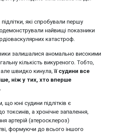
 підлітки, які спробували першу
продемонстрували найвищі показники
ардіоваскулярних катастроф.
изики залишалися аномально високими
агальну кількість викуреного. Тобто,
 але швидко кинула,
її судини все
е, ніж у тих, хто вперше
.
 що юні судини підлітків є
 токсинів, а хронічне запалення,
ння артерій (атеросклероз)
ві, формуючи до всього іншого