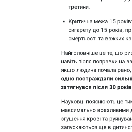
третини.
Критична межа 15 років:
сигарету до 15 років, 
смертності та важких к
Найголовніше це те, що р
навіть після поправки на з
якщо людина почала рано,
одно постраждали сильніш
затягнувся після 30 років
Науковці пояснюють це тим,
максимально вразливими до
згущення крові та руйнува
запускаються ще в дитинст