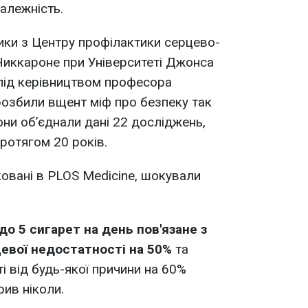
алежність.
ики з Центру профілактики серцево-
Чиккароне при Університеті Джонса
під керівництвом професора
розбили вщент міф про безпеку так
они об’єднали дані 22 досліджень,
ротягом 20 років.
ковані в PLOS Medicine, шокували
 до 5 сигарет на день пов'язане з
евої недостатності на 50%
та
і від будь-якої причини на 60%
рив ніколи.