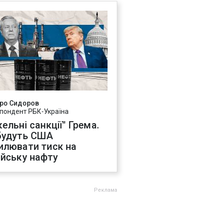
ро Сидоров
пондент РБК-Україна
ельні санкції" Грема.
будуть США
илювати тиск на
ійську нафту