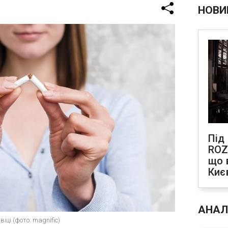
НОВИ
Під
ROZ
що 
Киє
АНАЛ
іці (фото: magnific)