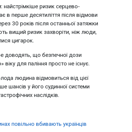
: найстрімкіше ризик серцево-
є в перше десятиліття після відмови
ерез 30 років після останньої затяжки
ють вищий ризик захворіти, ніж люди,
лися цигарок.
е доводять, що безпечної дози
» віку для паління просто не існує.
олода людина відмовиться від цієї
ьше шансів у його судинної системи
астрофічних наслідків.
динах повільно вбивають українців