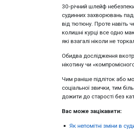
30-річний шлейф небезпеки
судинних захворювань пада
від тютюну. Проте навіть ч
колишні курці все одно ма
які взагалі ніколи не торка
Обидва дослідження вкотр
нікотину чи «компромісного
Чим раніше підліток або м
соціальної звички, тим біл
дожити до старості без кат
Вас може зацікавити:
Як непомітні зміни в су