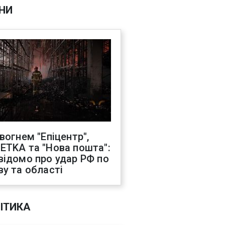
НИ
 вогнем "Епіцентр",
ETKA та "Нова пошта":
відомо про удар РФ по
ву та області
ІТИКА