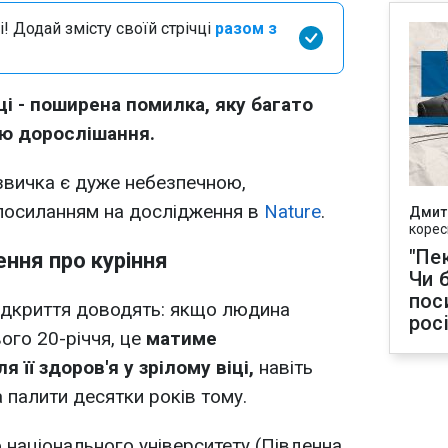
і! Додай змісту своїй стрічці
разом з
ці - поширена помилка, яку багато
ю дорослішання.
 звичка є дуже небезпечною,
посиланням на дослідження в
Nature
.
Дмит
корес
"Пек
ння про куріння
Чи 
пос
відкриття доводять: якщо людина
рос
ого 20-річчя, це
матиме
 її здоров'я у зрілому віці,
навіть
 палити десятки років тому.
о національного університету (Південна