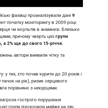
ські фахівці проаналізували дані
9
нт початку моніторингу в 2009 році
ерця чи інсультів в анамнезі. Близько
рцями, причому чверть цієї
групи
, а 2% ще до свого 15-річчя.
ежень автори виявили чітку та
: у тих, хто почав курити до 20 років і
 пачок на рік), ризик серцевого
вічі порівняно з некурцями.
 загроза гострого порушення
цієї групи підскочила майже на дві