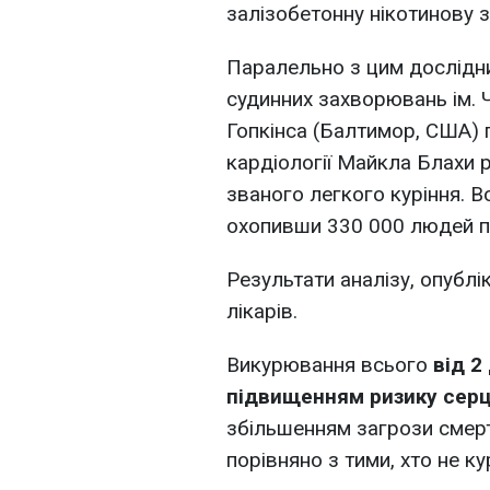
залізобетонну нікотинову з
Паралельно з цим дослідн
судинних захворювань ім. 
Гопкінса (Балтимор, США) 
кардіології Майкла Блахи 
званого легкого куріння. В
охопивши 330 000 людей п
Результати аналізу, опублі
лікарів.
Викурювання всього
від 2
підвищенням ризику серц
збільшенням загрози смерт
порівняно з тими, хто не ку