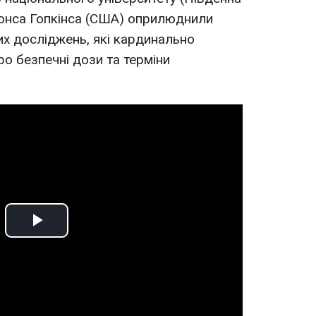
жонса Гопкінса (США) оприлюднили
х досліджень, які кардинально
о безпечні дози та терміни
Play
Video