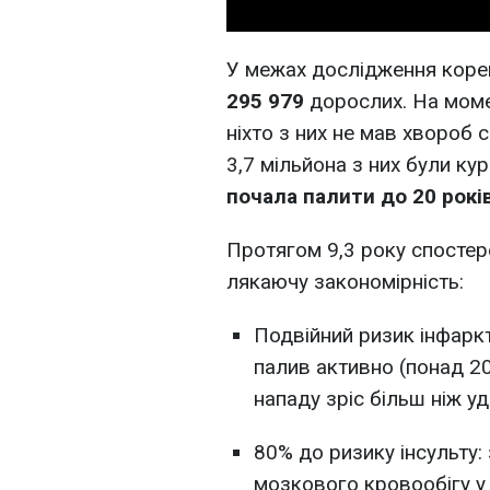
У межах дослідження корей
295 979
дорослих. На моме
ніхто з них не мав хвороб с
3,7 мільйона з них були ку
почала палити до 20 років
Протягом 9,3 року спостер
лякаючу закономірність:
Подвійний ризик інфаркту
палив активно (понад 20
нападу зріс більш ніж уд
80% до ризику інсульту:
мозкового кровообігу у 