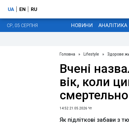
UA
EN
RU
НОВИНИ
АНАЛІТИКА
СР, 05 СЕРПНЯ
Головна
»
Lifestyle
»
Здорове ж
Вчені назв
вік, коли ц
смертельн
14:52 21.05.2026 Чт
Як підліткові забави з 