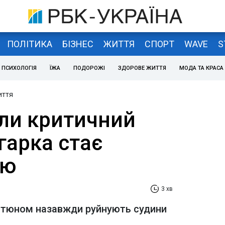
ПОЛІТИКА
БІЗНЕС
ЖИТТЯ
СПОРТ
WAVE
S
ПСИХОЛОГІЯ
ЇЖА
ПОДОРОЖІ
ЗДОРОВЕ ЖИТТЯ
МОДА ТА КРАСА
иття
али критичний
игарка стає
ою
3 хв
тютюном назавжди руйнують судини