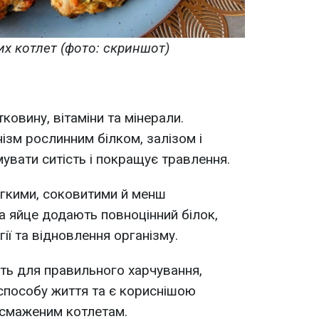
х котлет (фото: скриншот)
тковину, вітаміни та мінерали.
ізм рослинним білком, залізом і
увати ситість і покращує травлення.
егкими, соковитими й менш
та яйце додають повноцінний білок,
гії та відновлення організму.
ять для правильного харчування,
способу життя та є кориснішою
смаженим котлетам.