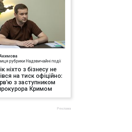
 Акимова
ниця рубрики Надзвичайні події
ік ніхто з бізнесу не
івся на тиск офіційно:
ерв'ю з заступником
прокурора Кримом