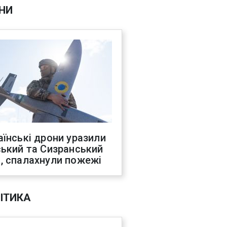
НИ
аїнські дрони уразили
ський та Сизранський
, спалахнули пожежі
ІТИКА