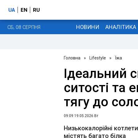
UA
EN
RU
НОВИНИ
АНАЛІТИКА
СБ, 08 СЕРПНЯ
Головна
»
Lifestyle
»
Їжа
Ідеальний с
ситості та е
тягу до сол
09:09 19.05.2026 Вт
Низькокалорійні котлети 
містять багато білка