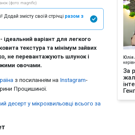
нок (фото: magnific)
і! Додай змісту своїй стрічці
разом з
 - ідеальний варіант для легкого
оковита текстура та мінімум зайвих
ко, не перевантажують шлунок і
Юлія
керів
іжими овочами.
За р
жал
раїна
з посиланням на
Instagram
-
інт
ерини Процишиної.
Ген
ий десерт у мікрохвильовці всього за
ет