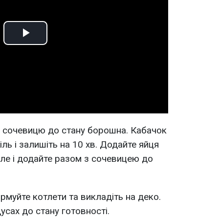
Play
Video
е сочевицю до стану борошна. Кабачок
сіль і залишіть на 10 хв. Додайте яйця
філе і додайте разом з сочевицею до
рмуйте котлети та викладіть на деко.
усах до стану готовності.