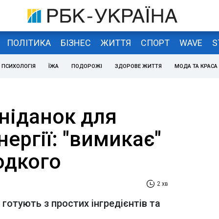
ПОЛІТИКА
БІЗНЕС
ЖИТТЯ
СПОРТ
WAVE
S
ПСИХОЛОГІЯ
ЇЖА
ПОДОРОЖІ
ЗДОРОВЕ ЖИТТЯ
МОДА ТА КРАСА
ніданок для
нергії: "вимикає"
одкого
2 хв
готують з простих інгредієнтів та