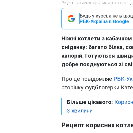
Рецепт низькокалорійних котлет на сніда
Будь у курсі, а не в шоц
РБК-Україна в Google
Ніжні котлети з кабачком
сніданку: багато білка, с
калорій. Готуються швид
добре поєднуються зі св
Про це повідомляє
РБК-Ук
сторінку фудблогерки Кат
Більше цікавого:
Корисн
3 хвилини
Рецепт корисних котл