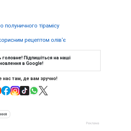
о полуничного тірамісу
корисним рецептом олів'є
ь головне! Підпишіться на наші
новлення в Google!
 нас там, де вам зручно!
ання