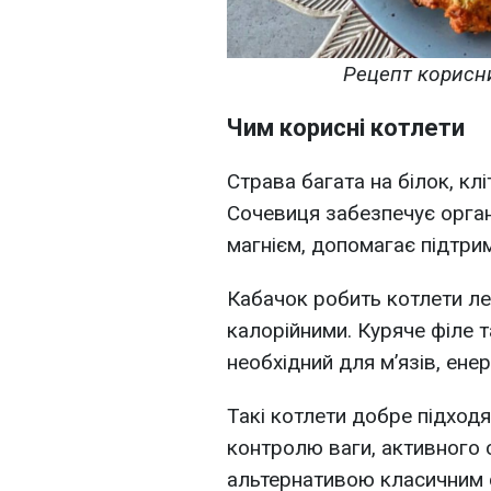
Рецепт корисни
Чим корисні котлети
Страва багата на білок, клі
Сочевиця забезпечує орган
магнієм, допомагає підтрим
Кабачок робить котлети л
калорійними. Куряче філе 
необхідний для м’язів, енер
Такі котлети добре підход
контролю ваги, активного 
альтернативою класичним 