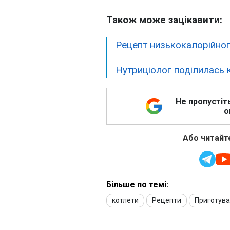
Також може зацікавити:
Рецепт низькокалорійног
Нутриціолог поділилась 
Не пропустіт
о
Або читайте
Більше по темі:
котлети
Рецепти
Приготув