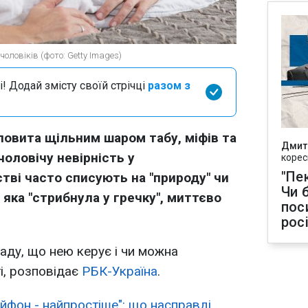
оловіків (фото: Getty Images)
і! Додай змісту своїй стрічці
разом з
повита щільним шаром табу, міфів та
Дмит
чоловічу невірність у
корес
"Пек
тві часто списують на "природу" чи
Чи 
, яка "стрибнула у гречку", миттєво
пос
рос
аду, що нею керує і чи можна
ті, розповідає
РБК-Україна
.
айфон - найпростіше": що насправді