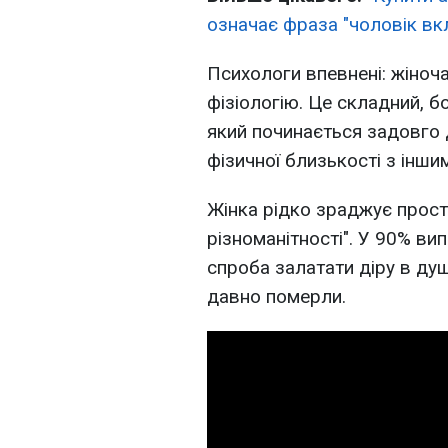
означає фраза "чоловік вк
Психологи впевнені: жіноч
фізіологію. Це складний, б
який починається задовго 
фізичної близькості з інши
Жінка рідко зраджує прост
різноманітності". У 90% вип
спроба залатати діру в душ
давно померли.