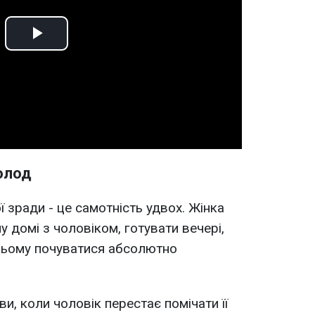
Play
Video
олод
 зради - це самотність удвох. Жінка
 домі з чоловіком, готувати вечері,
 цьому почуватися абсолютно
, коли чоловік перестає помічати її