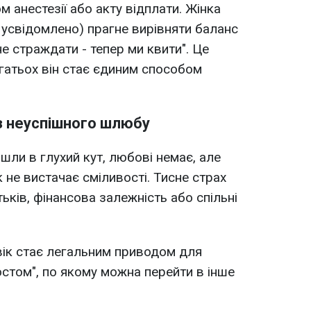
м анестезії або акту відплати. Жінка
м усвідомлено) прагне вирівняти баланс
не страждати - тепер ми квити". Це
агатьох він стає єдиним способом
 з неуспішного шлюбу
шли в глухий кут, любові немає, але
 не вистачає сміливості. Тисне страх
ьків, фінансова залежність або спільні
овік стає легальним приводом для
остом", по якому можна перейти в інше