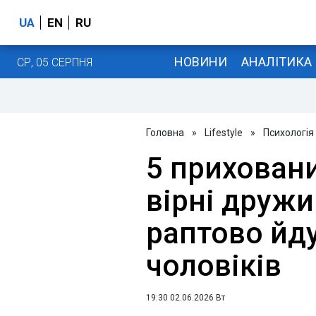
UA
EN
RU
НОВИНИ
АНАЛІТИКА
СР, 05 СЕРПНЯ
Головна
»
Lifestyle
»
Психологія
5 прихован
вірні друж
раптово йду
чоловіків
19:30 02.06.2026 Вт