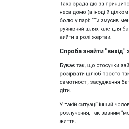
Така зрада діє за принципо
несвідомо (а іноді й цілко
болю у парі: "Ти змусив ме
руйнівний шлях, але для б
вийти з ролі жертви.
Спроба знайти "вихід"
Буває так, що стосунки зай
розірвати шлюб просто так
самотності, засудження бат
діти.
У такій ситуації інший чол
розлучення, так званим "м
життя.