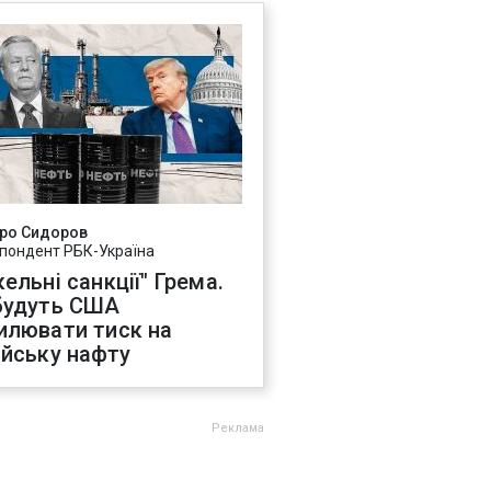
ро Сидоров
пондент РБК-Україна
ельні санкції" Грема.
будуть США
илювати тиск на
ійську нафту