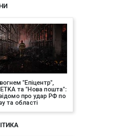
НИ
 вогнем "Епіцентр",
ETKA та "Нова пошта":
відомо про удар РФ по
ву та області
ІТИКА