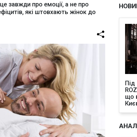
 це завжди про емоції, а не про
НОВИ
ефіцитів, які штовхають жінок до
Під
ROZ
що 
Киє
АНАЛ