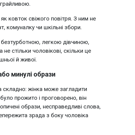
 грайливою.
як ковток свіжого повітря. З ним не
, комуналку чи шкільні збори.
ю безтурботною, легкою дівчиною,
 не стільки чоловікові, скільки це
шньої й живої.
або минулі образи
 складно: жінка може загладити
 було прожито і проговорено, він
опичені образи, несправедливі слова,
епережита зрада з боку чоловіка