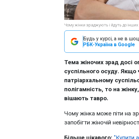
Чому жінки зраджують і йдуть до інших ч
Будь у курсі, а не в шоц
РБК-Україна в Google
Тема жіночих зрад досі о
суспільного осуду. Якщо 
патріархальному суспільс
полігамність, то на жінку
вішають тавро.
Чому жінка може піти на зр
запобігти жіночій невірнос
Більше цікавого:
"Купити 