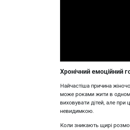
Хронічний емоційний г
Найчастіша причина жіночої
може роками жити в одному
виховувати дітей, але при
невидимкою.
Коли зникають щирі розмови