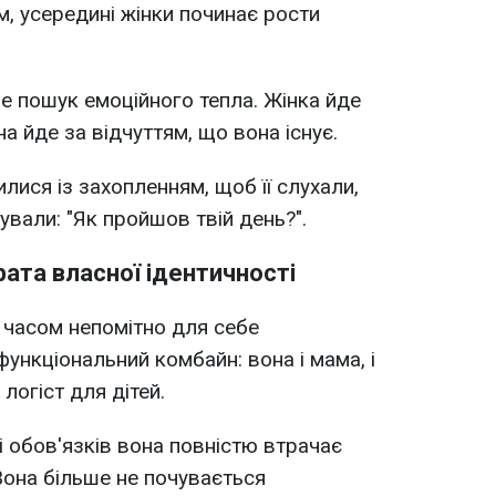
сум, усередині жінки починає рости
це пошук емоційного тепла. Жінка йде
на йде за відчуттям, що вона існує.
илися із захопленням, щоб її слухали,
ували: "Як пройшов твій день?".
рата власної ідентичності
 часом непомітно для себе
ункціональний комбайн: вона і мама, і
 логіст для дітей.
і обов'язків вона повністю втрачає
Вона більше не почувається