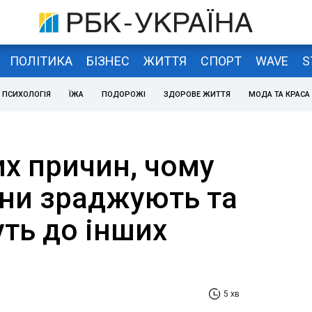
ПОЛІТИКА
БІЗНЕС
ЖИТТЯ
СПОРТ
WAVE
S
ПСИХОЛОГІЯ
ЇЖА
ПОДОРОЖІ
ЗДОРОВЕ ЖИТТЯ
МОДА ТА КРАСА
их причин, чому
ини зраджують та
ть до інших
5 хв