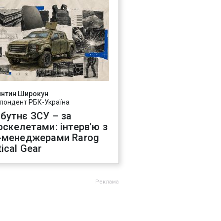
янтин Широкун
пондент РБК-Україна
бутнє ЗСУ – за
оскелетами: інтерв'ю з
-менеджерами Rarog
ical Gear