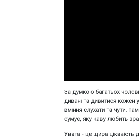
За думкою багатьох чоловік
дивані та дивитися кожен у
вміння слухати та чути, пам
сумує, яку каву любить зра
Увага - це щира цікавість д