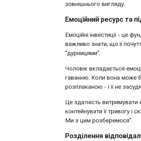
зовнішнього вигляду.
Емоційний ресурс та п
Емоційні інвестиції - це фу
важливо знати, що її почут
"дурницями".
Чоловік вкладається емоці
гаванню. Коли вона може б
розплаканою - і її не засудя
Це здатність витримувати 
контейнувати її тривогу і с
Ми з цим розберемося".
Розділення відповідал