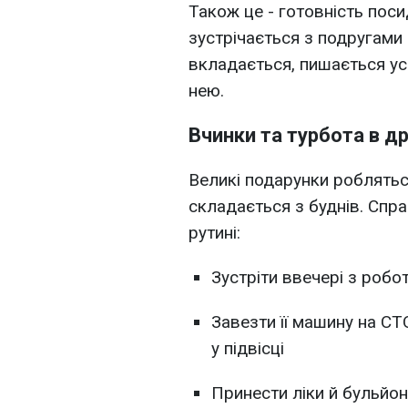
Також це - готовність посид
зустрічається з подругами 
вкладається, пишається усп
нею.
Вчинки та турбота в д
Великі подарунки робляться
складається з буднів. Спра
рутині:
Зустріти ввечері з робо
Завезти її машину на СТ
у підвісці
Принести ліки й бульйон