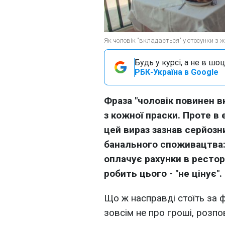
Як чоловік "вкладається" у стосунки з жі
Будь у курсі, а не в шоц
РБК-Україна в Google
Фраза "чоловік повинен в
з кожної праски. Проте в
цей вираз зазнав серйозн
банального споживацтва: 
оплачує рахунки в рестор
робить цього - "не цінує".
Що ж насправді стоїть за ф
зовсім не про гроші, розп