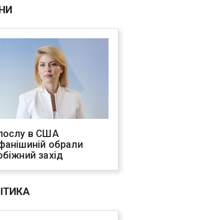
НИ
послу в США
фанішиній обрали
обіжний захід
ІТИКА