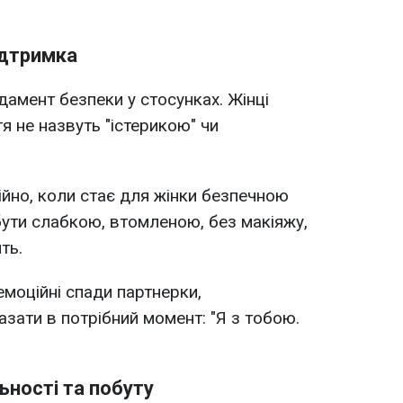
ідтримка
ндамент безпеки у стосунках. Жінці
тя не назвуть "істерикою" чи
йно, коли стає для жінки безпечною
ути слабкою, втомленою, без макіяжу,
ть.
емоційні спади партнерки,
казати в потрібний момент: "Я з тобою.
ьності та побуту