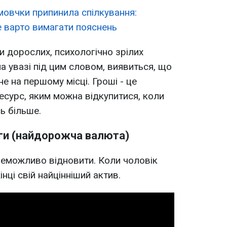
овчки припинила спілкування:
е варто вимагати пояснень
и дорослих, психологічно зрілих
а увазі під цим словом, виявиться, що
не на першому місці. Гроші - це
есурс, яким можна відкупитися, коли
ь більше.
аги (найдорожча валюта)
 неможливо відновити. Коли чоловік
інці свій найцінніший актив.