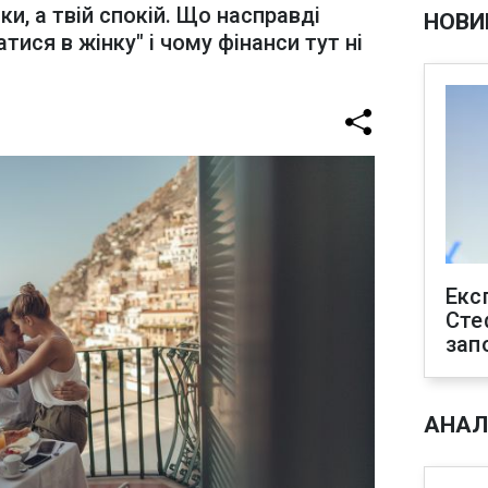
и, а твій спокій. Що насправді
НОВИ
тися в жінку" і чому фінанси тут ні
Екс
Сте
зап
АНАЛ