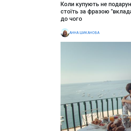
Коли купують не подарунк
стоїть за фразою "вклада
до чого
АННА ШИКАНОВА