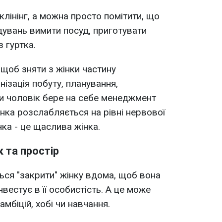
клінінг, а можна просто помітити, що
дувань вимити посуд, приготувати
 гуртка.
 щоб зняти з жінки частину
ізація побуту, планування,
и чоловік бере на себе менеджмент
жінка розслабляється на рівні нервової
ка - це щаслива жінка.
к та простір
ься "закрити" жінку вдома, щоб вона
нвестує в її особистість. А це може
амбіцій, хобі чи навчання.