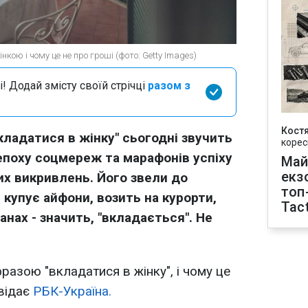
нкою і чому це не про гроші (фото: Getty Images)
і! Додай змісту своїй стрічці
разом з
Кост
кладатися в жінку" сьогодні звучить
корес
 епоху соцмереж та марафонів успіху
Май
екз
их викривлень. Його звели до
топ
купує айфони, возить на курорти,
Tact
анах - значить, "вкладається". Не
разою "вкладатися в жінку", і чому це
овідає
РБК-Україна.