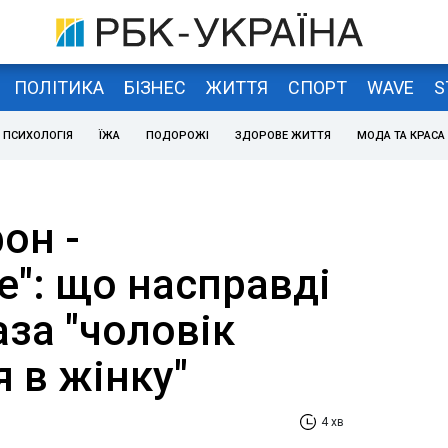
ПОЛІТИКА
БІЗНЕС
ЖИТТЯ
СПОРТ
WAVE
S
ПСИХОЛОГІЯ
ЇЖА
ПОДОРОЖІ
ЗДОРОВЕ ЖИТТЯ
МОДА ТА КРАСА
он -
е": що насправді
за "чоловік
 в жінку"
4 хв