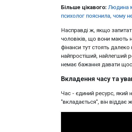
Більше цікавого:
Людина м
психолог пояснила, чому н
Насправді ж, якщо запитат
чоловіків, що вони мають н
фінанси тут стоять далеко 
найпростіший, найлегший р
немає бажання давати щос
Вкладення часу та ув
Час - єдиний ресурс, який
"вкладається", він віддає ж