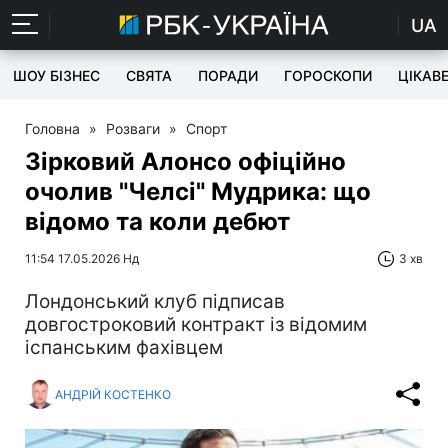
UA
ШОУ БІЗНЕС
СВЯТА
ПОРАДИ
ГОРОСКОПИ
ЦІКАВ
Головна
»
Розваги
»
Спорт
Зірковий Алонсо офіційно
очолив "Челсі" Мудрика: що
відомо та коли дебют
11:54 17.05.2026 Нд
3 хв
Лондонський клуб підписав
довгостроковий контракт із відомим
іспанським фахівцем
АНДРІЙ КОСТЕНКО