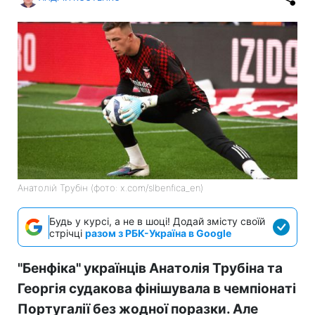
Анатолій Трубін (фото: x.com/slbenfica_en)
Будь у курсі, а не в шоці! Додай змісту своїй
стрічці
разом з РБК-Україна в Google
"Бенфіка" українців Анатолія Трубіна та
Георгія судакова фінішувала в чемпіонаті
Португалії без жодної поразки. Але