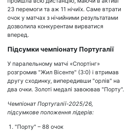
пройшла всю дистанцію, маючи в активі
23 перемоги та аж 11 нічиїх. Саме втрати
очок у матчах з нічийними результатами
дозволила конкурентам вирватися
вперед.
Підсумки чемпіонату Португалії
У паралельному матчі «Спортінг»
розгромив "Жил Вісенте" (3:0) і втримав
другу сходинку, випередивши "орлів" на
два очки. Золоті медалі завоював "Порту".
Чемпіонат Португалії-2025/26,
підсумкове положення лідерів:
"Порту" – 88 очок