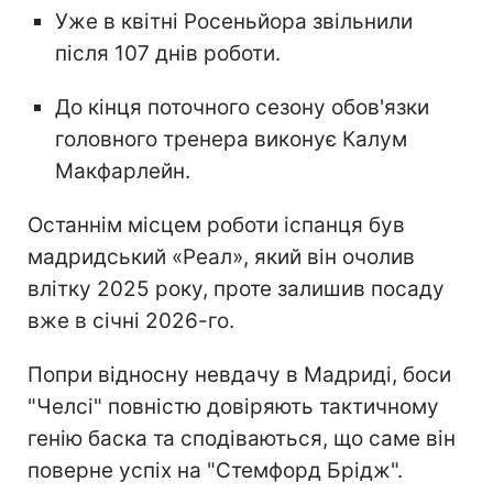
Уже в квітні Росеньйора звільнили
після 107 днів роботи.
До кінця поточного сезону обов'язки
головного тренера виконує Калум
Макфарлейн.
Останнім місцем роботи іспанця був
мадридський «Реал», який він очолив
влітку 2025 року, проте залишив посаду
вже в січні 2026-го.
Попри відносну невдачу в Мадриді, боси
"Челсі" повністю довіряють тактичному
генію баска та сподіваються, що саме він
поверне успіх на "Стемфорд Брідж".