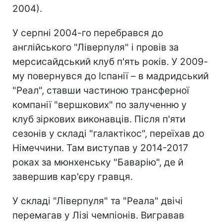
2004).
У серпні 2004-го перебрався до
англійського "Ліверпуля" і провів за
мерсисайдський клуб п'ять років. У 2009-
му повернувся до Іспанії – в мадридський
"Реал", ставши частиною трансферної
компанії "вершкових" по залученню у
клуб зіркових виконавців. Після п'яти
сезонів у складі "галактікос", переїхав до
Німеччини. Там виступав у 2014-2017
роках за мюнхенську "Баварію", де й
завершив кар'єру гравця.
У складі "Ліверпуля" та "Реала" двічі
перемагав у Лізі чемпіонів. Вигравав