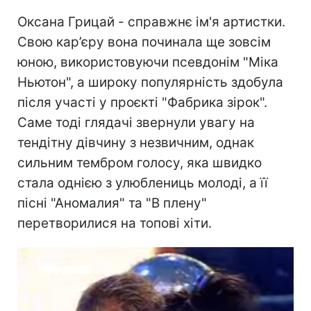
Оксана Грицай - справжнє ім'я артистки.
Свою кар’єру вона починала ще зовсім
юною, використовуючи псевдонім "Міка
Ньютон", а широку популярність здобула
після участі у проєкті "Фабрика зірок".
Саме тоді глядачі звернули увагу на
тендітну дівчину з незвичним, однак
сильним тембром голосу, яка швидко
стала однією з улюблениць молоді, а її
пісні "Аномалия" та "В плену"
перетворилися на топові хіти.