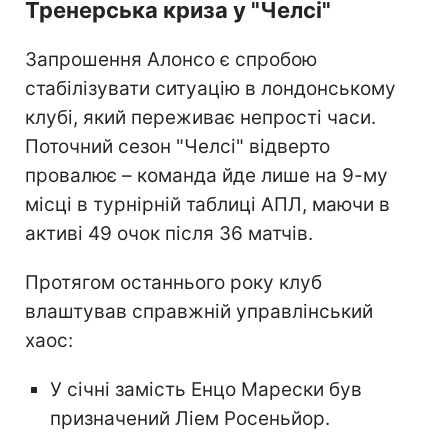
Тренерська криза у "Челсі"
Запрошення Алонсо є спробою
стабілізувати ситуацію в лондонському
клубі, який переживає непрості часи.
Поточний сезон "Челсі" відверто
провалює – команда йде лише на 9-му
місці в турнірній таблиці АПЛ, маючи в
активі 49 очок після 36 матчів.
Протягом останнього року клуб
влаштував справжній управлінський
хаос:
У січні замість Енцо Марески був
призначений Ліем Росеньйор.