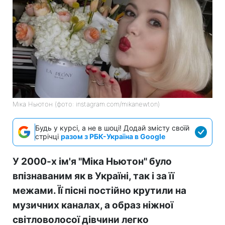
Міка Ньютон (фото: instagram.com/mikanewton)
Будь у курсі, а не в шоці! Додай змісту своїй
стрічці
разом з РБК-Україна в Google
У 2000-х ім'я "Міка Ньютон" було
впізнаваним як в Україні, так і за її
межами. Її пісні постійно крутили на
музичних каналах, а образ ніжної
світловолосої дівчини легко