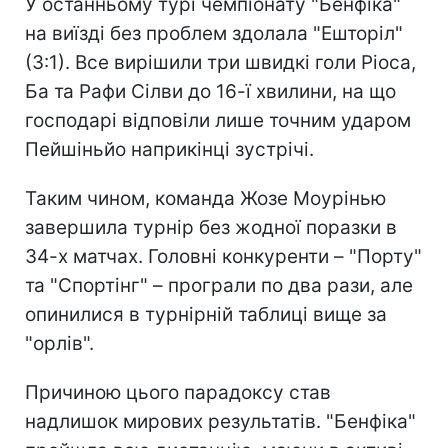
У останньому турі чемпіонату "Бенфіка"
на виїзді без проблем здолала "Ешторіл"
(3:1). Все вирішили три швидкі голи Ріоса,
Ба та Рафи Сілви до 16-ї хвилини, на що
господарі відповіли лише точним ударом
Пейшіньйо наприкінці зустрічі.
Таким чином, команда Жозе Моурінью
завершила турнір без жодної поразки в
34-х матчах. Головні конкуренти – "Порту"
та "Спортінг" – програли по два рази, але
опинилися в турнірній таблиці вище за
"орлів".
Причиною цього парадоксу став
надлишок мирових результатів. "Бенфіка"