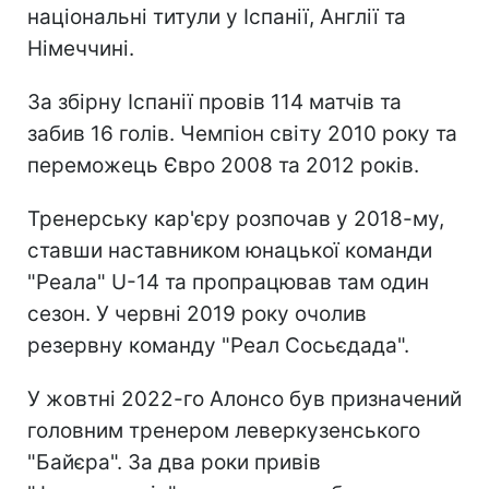
національні титули у Іспанії, Англії та
Німеччині.
За збірну Іспанії провів 114 матчів та
забив 16 голів. Чемпіон світу 2010 року та
переможець Євро 2008 та 2012 років.
Тренерську кар'єру розпочав у 2018-му,
ставши наставником юнацької команди
"Реала" U-14 та пропрацював там один
сезон. У червні 2019 року очолив
резервну команду "Реал Сосьєдада".
У жовтні 2022-го Алонсо був призначений
головним тренером леверкузенського
"Байєра". За два роки привів