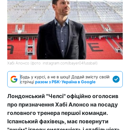
Хабі Алонсо (фото: instagram.com/bayer04fussball)
Будь у курсі, а не в шоці! Додай змісту своїй
стрічці
разом з РБК-Україна в Google
Лондонський "Челсі" офіційно оголосив
про призначення Хабі Алонсо на посаду
головного тренера першої команди.
Іспанський фахівець, має повернути
"синім" ігрову системність і стабільність.