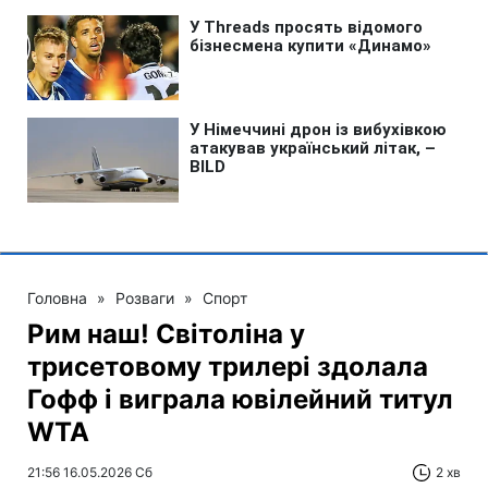
Головна
»
Розваги
»
Спорт
Рим наш! Світоліна у
трисетовому трилері здолала
Гофф і виграла ювілейний титул
WTA
21:56 16.05.2026 Сб
2 хв