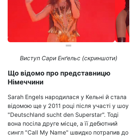
Виступ Сари Енґельс (скриншоти)
Що відомо про представницю
Німеччини
Sarah Engels народилася у Кельні й стала
відомою ще у 2011 році після участі у шоу
"Deutschland sucht den Superstar". Тоді
вона посіла друге місце, а її дебютний
сингл "Call My Name" швидко потрапив до