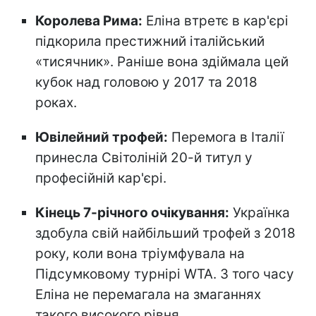
Королева Рима:
Еліна втретє в кар'єрі
підкорила престижний італійський
«тисячник». Раніше вона здіймала цей
кубок над головою у 2017 та 2018
роках.
Ювілейний трофей:
Перемога в Італії
принесла Світоліній 20-й титул у
професійній кар'єрі.
Кінець 7-річного очікування:
Українка
здобула свій найбільший трофей з 2018
року, коли вона тріумфувала на
Підсумковому турнірі WTA. З того часу
Еліна не перемагала на змаганнях
такого високого рівня.