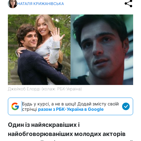
НАТАЛЯ КРИЖАНІВСЬКА
Джейкоб Елорді (колаж: РБК-Україна)
Будь у курсі, а не в шоці! Додай змісту своїй
стрічці
разом з РБК-Україна в Google
Один із найяскравіших і
найобговорюваніших молодих акторів