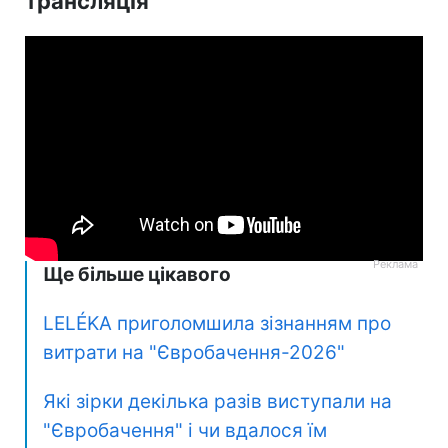
трансляція
Ще більше цікавого
LELÉKA приголомшила зізнанням про
витрати на "Євробачення-2026"
Які зірки декілька разів виступали на
"Євробачення" і чи вдалося їм