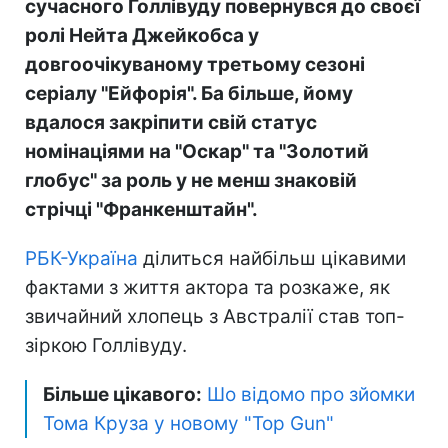
сучасного Голлівуду повернувся до своєї
ролі Нейта Джейкобса у
довгоочікуваному третьому сезоні
серіалу "Ейфорія". Ба більше, йому
вдалося закріпити свій статус
номінаціями на "Оскар" та "Золотий
глобус" за роль у не менш знаковій
стрічці "Франкенштайн".
РБК-Україна
ділиться найбільш цікавими
фактами з життя актора та розкаже, як
звичайний хлопець з Австралії став топ-
зіркою Голлівуду.
Більше цікавого:
Шо відомо про зйомки
Тома Круза у новому "Top Gun"