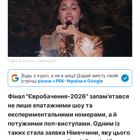
Сара Енґельс (скриншот)
Будь у курсі, а не в шоці! Додай змісту своїй
стрічці
разом з РБК-Україна в Google
Фінал "Євробачення-2026" запам’ятався
не лише епатажними шоу та
експериментальними номерами, а й
потужними поп-виступами. Одним із
таких стала заявка Німеччини, яку цього