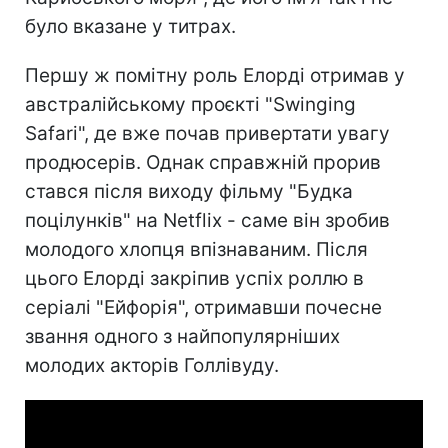
було вказане у титрах.
Першу ж помітну роль Елорді отримав у
австралійському проєкті "Swinging
Safari", де вже почав привертати увагу
продюсерів. Однак справжній прорив
стався після виходу фільму "Будка
поцілунків" на Netflix - саме він зробив
молодого хлопця впізнаваним. Після
цього Елорді закріпив успіх роллю в
серіалі "Ейфорія", отримавши почесне
звання одного з найпопулярніших
молодих акторів Голлівуду.