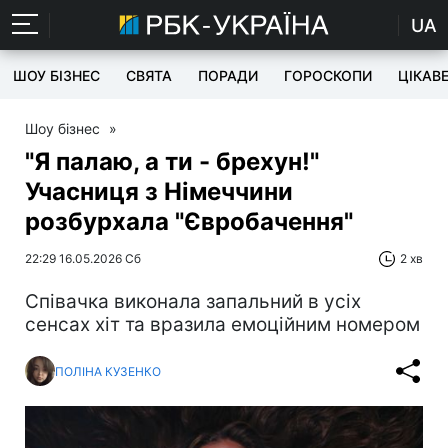
UA
ШОУ БІЗНЕС
СВЯТА
ПОРАДИ
ГОРОСКОПИ
ЦІКАВ
Шоу бізнес
»
"Я палаю, а ти - брехун!"
Учасниця з Німеччини
розбурхала "Євробачення"
22:29 16.05.2026 Сб
2 хв
Співачка виконала запальний в усіх
сенсах хіт та вразила емоційним номером
ПОЛІНА КУЗЕНКО