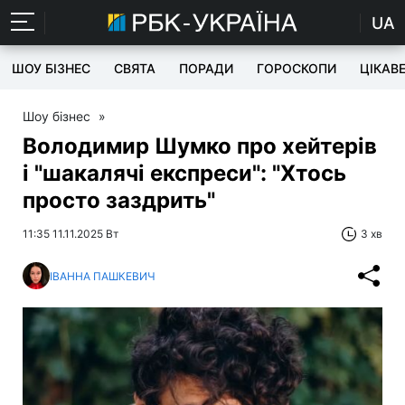
UA
ШОУ БІЗНЕС
СВЯТА
ПОРАДИ
ГОРОСКОПИ
ЦІКАВ
Шоу бізнес
»
Володимир Шумко про хейтерів
і "шакалячі експреси": "Хтось
просто заздрить"
11:35 11.11.2025 Вт
3 хв
ІВАННА ПАШКЕВИЧ