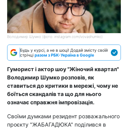
Володимир Шумко (фото: instagram.com/vovashumko)
Будь у курсі, а не в шоці! Додай змісту своїй
стрічці
разом з РБК-Україна в Google
Гуморист і актор шоу "Жіночий квартал"
Володимир Шумко розповів, як
ставиться до критики в мережі, чому не
боїться скандалів та що для нього
означає справжня імпровізація.
Своїми думками резидент розважального
проєкту "ЖАБАГАДЮКА" поділився в