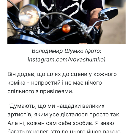
Володимир Шумко (фото:
instagram.com/vovashumko)
Він додав, що шлях до сцени у кожного
коміка - непростий і не має нічого
спільного з привілеями.
"Думають, що ми нащадки великих
артистів, яким усе дісталося просто так.
Але ні, кожен сам себе зробив. Я знаю
багатьох колег, хто до цього йшов важко